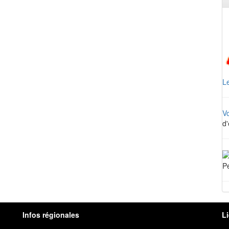
Le
V
d'
Pe
Infos régionales
L