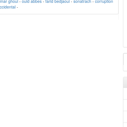
mar ghoul
-
ould abbes
-
farid bedjaoui
-
sonatrach
-
corruption
ccidental
-