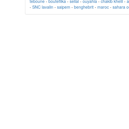
teboune
-
bouteflika
-
sellal
-
ouyahia
-
chakib khelil
-
a
-
SNC lavalin
-
saipem
-
benghebrit
-
maroc
-
sahara o