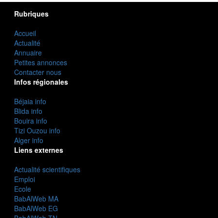
Rubriques
Accueil
Actualité
Annuaire
Petites annonces
Contacter nous
Infos régionales
Béjaia info
Blida info
Bouira info
Tizi Ouzou info
Alger info
Liens externes
Actualité scientifiques
Emploi
Ecole
BabAlWeb MA
BabAlWeb EG
BabAlWeb TN