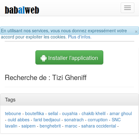
Toggl
navig
×
En utilisant nos services, vous nous donnez expressément votre
accord pour exploiter les cookies.
Plus d'infos.
Installer l'application
Recherche de : Tizi Gheniff
Tags
teboune
-
bouteflika
-
sellal
-
ouyahia
-
chakib khelil
-
amar ghoul
-
ould abbes
-
farid bedjaoui
-
sonatrach
-
corruption
-
SNC
lavalin
-
saipem
-
benghebrit
-
maroc
-
sahara occidental
-