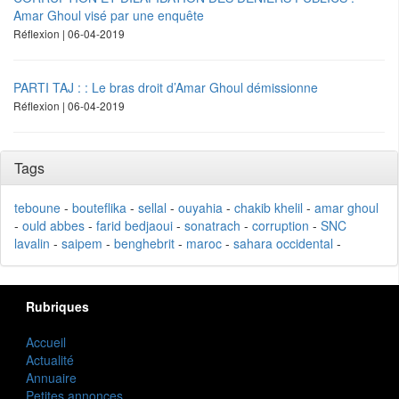
Amar Ghoul visé par une enquête
Réflexion | 06-04-2019
PARTI TAJ : : Le bras droit d’Amar Ghoul démissionne
Réflexion | 06-04-2019
Tags
teboune
-
bouteflika
-
sellal
-
ouyahia
-
chakib khelil
-
amar ghoul
-
ould abbes
-
farid bedjaoui
-
sonatrach
-
corruption
-
SNC
lavalin
-
saipem
-
benghebrit
-
maroc
-
sahara occidental
-
Rubriques
Accueil
Actualité
Annuaire
Petites annonces