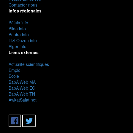
Contacter nous
Infos régionales
Béjaia info
Blida info
Bouira info
Tizi Ouzou info
Alger info
Liens externes
Actualité scientifiques
Emploi
Ecole
BabAlWeb MA
BabAlWeb EG
BabAlWeb TN
AwkatSalat.net