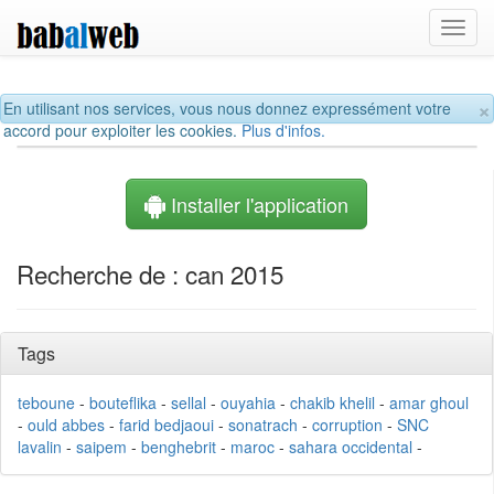
Toggl
navig
×
En utilisant nos services, vous nous donnez expressément votre
accord pour exploiter les cookies.
Plus d'infos.
Installer l'application
Recherche de : can 2015
Tags
teboune
-
bouteflika
-
sellal
-
ouyahia
-
chakib khelil
-
amar ghoul
-
ould abbes
-
farid bedjaoui
-
sonatrach
-
corruption
-
SNC
lavalin
-
saipem
-
benghebrit
-
maroc
-
sahara occidental
-