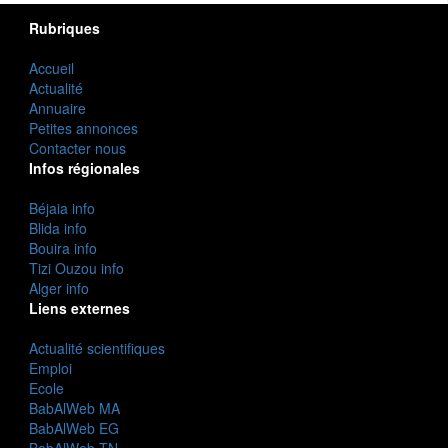
Rubriques
Accueil
Actualité
Annuaire
Petites annonces
Contacter nous
Infos régionales
Béjaia info
Blida info
Bouira info
Tizi Ouzou info
Alger info
Liens externes
Actualité scientifiques
Emploi
Ecole
BabAlWeb MA
BabAlWeb EG
BabAlWeb TN