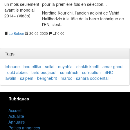
pour la première fois en sélection...
Nordine Kourichi, l’ancien adjoint de Vahid
Halilhodzic à la tête de la barre technique de
l’EN, s’est...
Le Buteur
20-05-2020
0.00
Tags
teboune
-
bouteflika
-
sellal
-
ouyahia
-
chakib khelil
-
amar ghoul
-
ould abbes
-
farid bedjaoui
-
sonatrach
-
corruption
-
SNC
lavalin
-
saipem
-
benghebrit
-
maroc
-
sahara occidental
-
Rubriques
Accueil
Actualité
Annuaire
Petites annonces