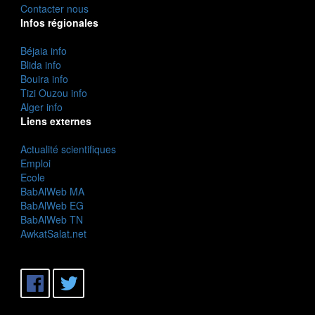
Contacter nous
Infos régionales
Béjaia info
Blida info
Bouira info
Tizi Ouzou info
Alger info
Liens externes
Actualité scientifiques
Emploi
Ecole
BabAlWeb MA
BabAlWeb EG
BabAlWeb TN
AwkatSalat.net