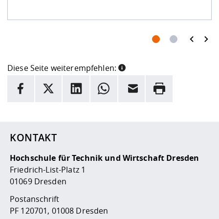
Diese Seite weiterempfehlen:
INFORMATION
Facebook
X
LinkedIn
Whatsapp
E-Mail
Drucken
Hier stehen weitere Informationen und ein Link zur
Date
KONTAKT
Hochschule für Technik und Wirtschaft Dresden
Friedrich-List-Platz 1
01069 Dresden
Postanschrift
PF 120701, 01008 Dresden