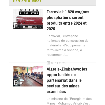
Carrière & Mines
Ferrovial: 1.820 wagons
phosphatiers seront
produits entre 2024 et
2026
Ferrovial, l'entreprise
nationale de construction de
matériel et d'équipements
ferroviaires à Annaba, a
récemment l...
05 11 2023
Algérie-Zimbabwe: les
opportunités de
partenariat dans le
secteur des mines
examinées
Le ministre de l'Energie et des
Mines, Mohamed Arkab s'est