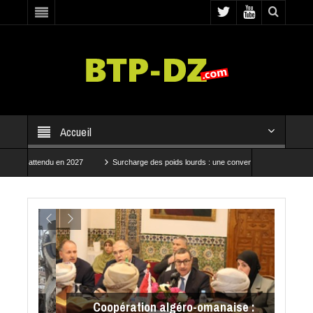
Accueil
 en 2027
Surcharge des poids lourds : une convention pour renforcer les contrôles
progressent à Baraki et Bab El Oued
CRBC et SNTP mobilisées pour accélérer les tra
Coopération algéro-omanaise :
es
Co