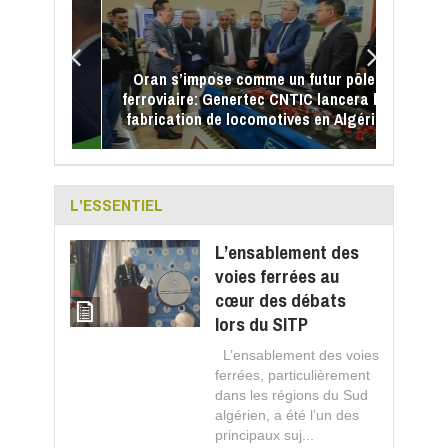
ce dans la
Oran s’impose comme un futur pôle
systèmes
ferroviaire: Genertec CNTIC lancera la
ire
fabrication de locomotives en Algérie
L'ESSENTIEL
L’ensablement des
voies ferrées au
cœur des débats
lors du SITP
L’ensablement des voies
ferrées, particulièrement
dans les régions du Sud
algérien, a été l’un des
principaux suj...