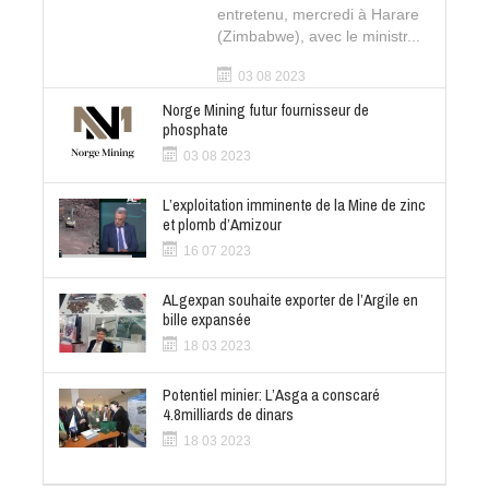
entretenu, mercredi à Harare
(Zimbabwe), avec le ministr...
03 08 2023
Norge Mining futur fournisseur de
phosphate
03 08 2023
L’exploitation imminente de la Mine de zinc
et plomb d’Amizour
16 07 2023
ALgexpan souhaite exporter de l’Argile en
bille expansée
18 03 2023
Potentiel minier: L’Asga a conscaré
4.8milliards de dinars
18 03 2023