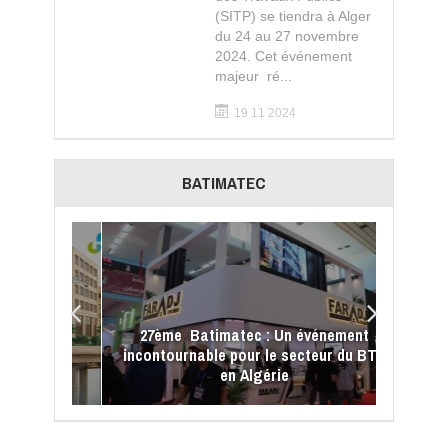
(SITP) se tiendra à Alger
du 24 au 27 novembre
2024. Cet événement
majeur ré...
19 11 2024
BATIMATEC
El-Djazaïr
27ème Batimatec : Un événement
tions de
incontournable pour le secteur du BTP
en Algérie