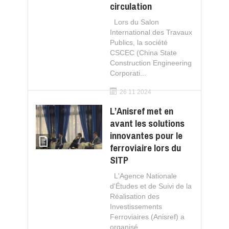
circulation
Lors du Salon
International des Travaux
Publics, la société
CSCEC (China State
Construction Engineering
Corporati...
26 11 2024
L’Anisref met en
avant les solutions
innovantes pour le
ferroviaire lors du
SITP
L'Agence Nationale
d'Études et de Suivi de la
Réalisation des
Investissements
Ferroviaires (Anisref) a
organisé,...