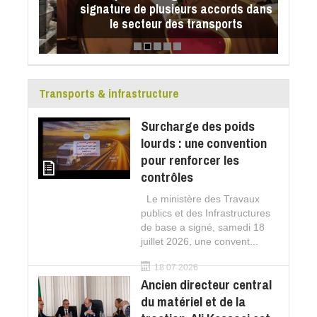
signature de plusieurs accords dans
ger
le secteur des transports
ued
co
Transports & infrastructure
Surcharge des poids
lourds : une convention
pour renforcer les
contrôles
Le ministère des Travaux
publics et des Infrastructures
de base a signé, samedi 18
juillet 2026, une convent...
18 07 2026
Ancien directeur central
du matériel et de la