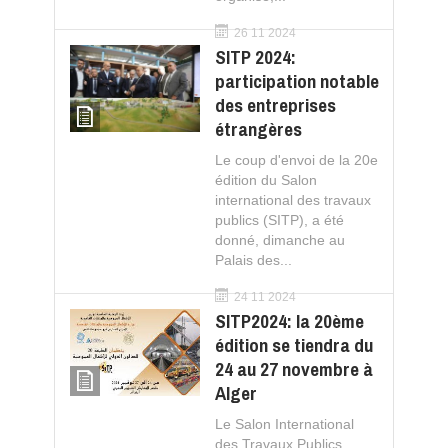
26 11 2024
SITP 2024:
participation notable
des entreprises
étrangères
Le coup d'envoi de la 20e
édition du Salon
international des travaux
publics (SITP), a été
donné, dimanche au
Palais des...
24 11 2024
SITP2024: la 20ème
édition se tiendra du
24 au 27 novembre à
Alger
Le Salon International
des Travaux Publics