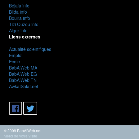
Béjaia info
Blida info
Bouira info
Tizi Ouzou info
Alger info
Liens externes
Actualité scientifiques
Emploi
Ecole
BabAlWeb MA
BabAlWeb EG
BabAlWeb TN
AwkatSalat.net
© 2009 BabAlWeb.net
Merci de votre visite