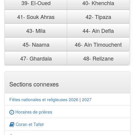
39- El-Oued
40- Khenchla
41- Souk Ahras
42- Tipaza
43- Mila
44- Ain Defla
45- Naama
46- Ain Timouchent
47- Ghardaia
48- Relizane
Sections connexes
Fêtes nationales et religieuses 2026
|
2027
Horaires de prières
Coran et Tafsir