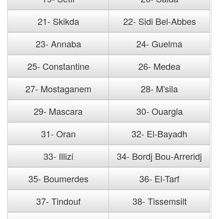
21- Skikda
22- Sidi Bel-Abbes
23- Annaba
24- Guelma
25- Constantine
26- Medea
27- Mostaganem
28- M'sila
29- Mascara
30- Ouargla
31- Oran
32- El-Bayadh
33- Illizi
34- Bordj Bou-Arreridj
35- Boumerdes
36- El-Tarf
37- Tindouf
38- Tissemsilt