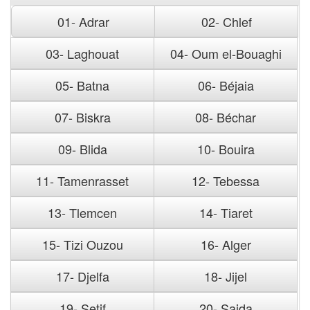
01- Adrar
02- Chlef
03- Laghouat
04- Oum el-Bouaghi
05- Batna
06- Béjaia
07- Biskra
08- Béchar
09- Blida
10- Bouira
11- Tamenrasset
12- Tebessa
13- Tlemcen
14- Tiaret
15- Tizi Ouzou
16- Alger
17- Djelfa
18- Jijel
19- Setif
20- Saida