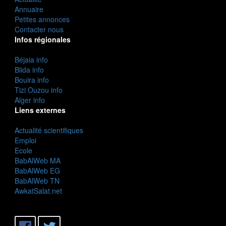
Annuaire
Petites annonces
Contacter nous
Infos régionales
Béjaia info
Blida info
Bouira info
Tizi Ouzou info
Alger info
Liens externes
Actualité scientifiques
Emploi
Ecole
BabAlWeb MA
BabAlWeb EG
BabAlWeb TN
AwkatSalat.net