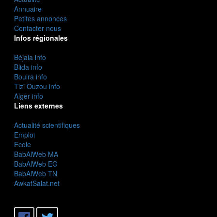
Annuaire
Petites annonces
Contacter nous
Infos régionales
Béjaia info
Blida info
Bouira info
Tizi Ouzou info
Alger info
Liens externes
Actualité scientifiques
Emploi
Ecole
BabAlWeb MA
BabAlWeb EG
BabAlWeb TN
AwkatSalat.net