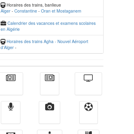
Horaires des trains, banlieue
Alger
-
Constantine
-
Oran et Mostaganem
Calendrier des vacances et examens scolaires
en Algérie
Horaires des trains Agha - Nouvel Aéroport
d'Alger
-
Actualité
الأخبار
Télévision
Radio
Vidéos
Sport