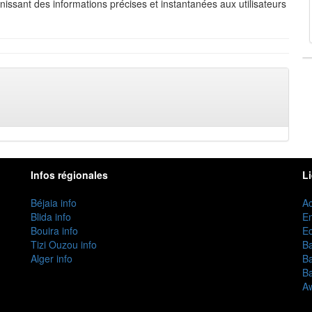
urnissant des informations précises et instantanées aux utilisateurs
Infos régionales
L
Béjaia info
Ac
Blida info
E
Bouira info
Ec
Tizi Ouzou info
B
Alger info
B
B
Aw