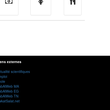
Finance
Femmes
cuisine
iens externes
tualité scientifiques
mploi
ole
abAlWeb MA
abAlWeb EG
abAlWeb TN
katSalat.net