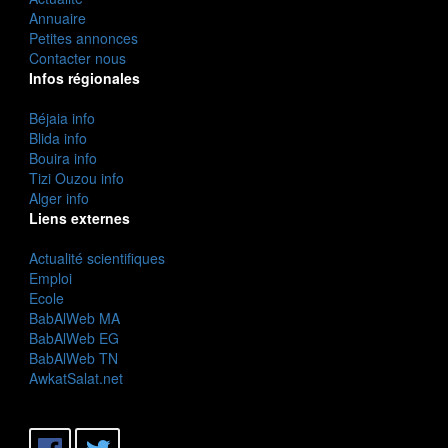
Annuaire
Petites annonces
Contacter nous
Infos régionales
Béjaia info
Blida info
Bouira info
Tizi Ouzou info
Alger info
Liens externes
Actualité scientifiques
Emploi
Ecole
BabAlWeb MA
BabAlWeb EG
BabAlWeb TN
AwkatSalat.net