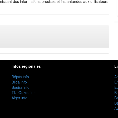
urnissant des informations précises et instantanées aux utilisateurs
Infos régionales
L
Béjaia info
Ac
Blida info
E
Bouira info
Ec
Tizi Ouzou info
B
Alger info
B
B
Aw