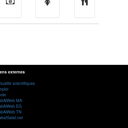
Finance
Femmes
cuisine
iens externes
tualité scientifiques
mploi
ole
abAlWeb MA
abAlWeb EG
abAlWeb TN
katSalat.net