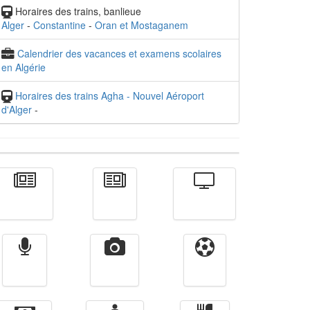
Horaires des trains, banlieue
Alger
-
Constantine
-
Oran et Mostaganem
Calendrier des vacances et examens scolaires
en Algérie
Horaires des trains Agha - Nouvel Aéroport
d'Alger
-
Actualité
الأخبار
Télévision
Radio
Vidéos
Sport