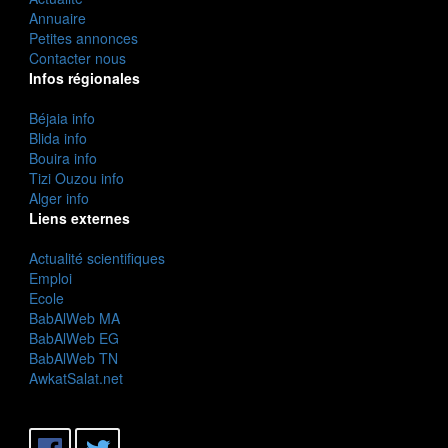
Annuaire
Petites annonces
Contacter nous
Infos régionales
Béjaia info
Blida info
Bouira info
Tizi Ouzou info
Alger info
Liens externes
Actualité scientifiques
Emploi
Ecole
BabAlWeb MA
BabAlWeb EG
BabAlWeb TN
AwkatSalat.net