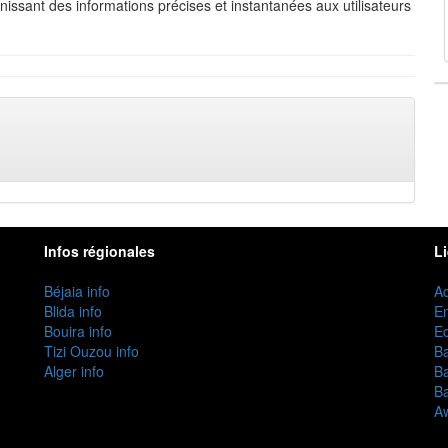
urnissant des informations précises et instantanées aux utilisateurs
Infos régionales
L
Béjaia info
Ac
Blida info
E
Bouira info
Ec
Tizi Ouzou info
B
Alger info
B
B
Aw