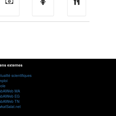
Finance
Femmes
cuisine
iens externes
tualité scientifiques
mploi
ole
abAlWeb MA
abAlWeb EG
abAlWeb TN
katSalat.net