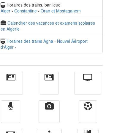
Horaires des trains, banlieue
Alger
-
Constantine
-
Oran et Mostaganem
Calendrier des vacances et examens scolaires
en Algérie
Horaires des trains Agha - Nouvel Aéroport
d'Alger
-
Actualité
الأخبار
Télévision
Radio
Vidéos
Sport