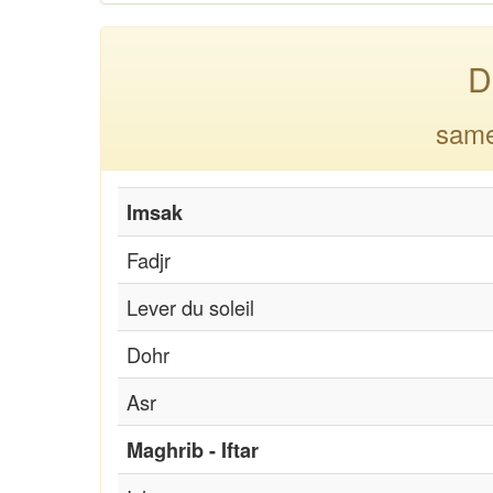
D
same
Imsak
Fadjr
Lever du soleil
Dohr
Asr
Maghrib - Iftar