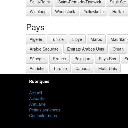
Saint-Remi
Saint-Remi-de-Tingwick
Sault Ste.
Winnipeg
Woodstock
Yellowknife
Halifax
Pays
Algérie
Tunisie
Libye
Maroc
Mauritani
Arabie Saoudite
Emirats Arabes Unis
Oman
Sénégal
France
Belgique
Pays-Bas
S
Autriche
Turquie
Canada
Etats-Unis
Rubriques
Accueil
Actualité
Annuaire
Petites annonces
Contacter nous