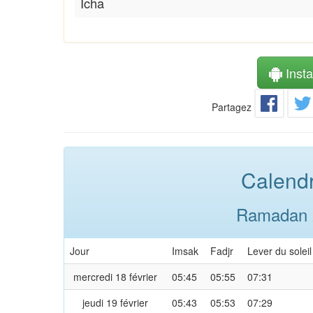
Icha
Instal
Partagez
Calendr
Ramadan 2
Jour
Imsak
Fadjr
Lever du soleil
mercredi 18 février
05:45
05:55
07:31
jeudi 19 février
05:43
05:53
07:29