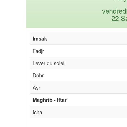
vendred
22 S
Imsak
Fadjr
Lever du soleil
Dohr
Asr
Maghrib - Iftar
Icha