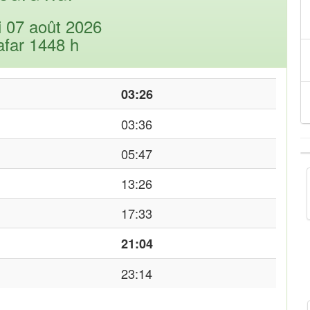
i 07 août 2026
afar 1448 h
03:26
03:36
05:47
13:26
17:33
21:04
23:14