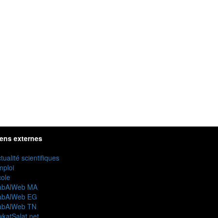
iens externes
tualité scientifiques
mploi
ole
abAlWeb MA
abAlWeb EG
abAlWeb TN
katSalat.net