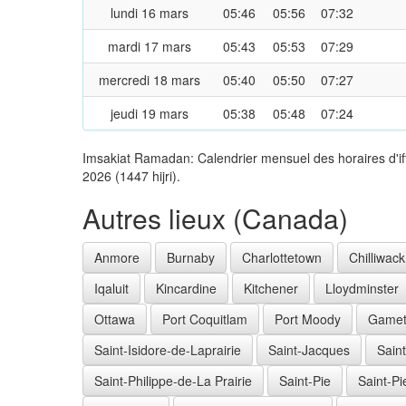
lundi 16 mars
05:46
05:56
07:32
mardi 17 mars
05:43
05:53
07:29
mercredi 18 mars
05:40
05:50
07:27
jeudi 19 mars
05:38
05:48
07:24
Imsakiat Ramadan: Calendrier mensuel des horaires d'i
2026 (1447 hijri).
Autres lieux (Canada)
Anmore
Burnaby
Charlottetown
Chilliwack
Iqaluit
Kincardine
Kitchener
Lloydminster
Ottawa
Port Coquitlam
Port Moody
Gamet
Saint-Isidore-de-Laprairie
Saint-Jacques
Sain
Saint-Philippe-de-La Prairie
Saint-Pie
Saint-Pi