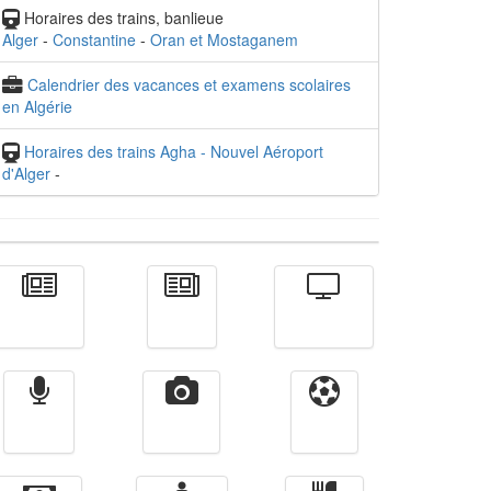
Horaires des trains, banlieue
Alger
-
Constantine
-
Oran et Mostaganem
Calendrier des vacances et examens scolaires
en Algérie
Horaires des trains Agha - Nouvel Aéroport
d'Alger
-
Actualité
الأخبار
Télévision
Radio
Vidéos
Sport