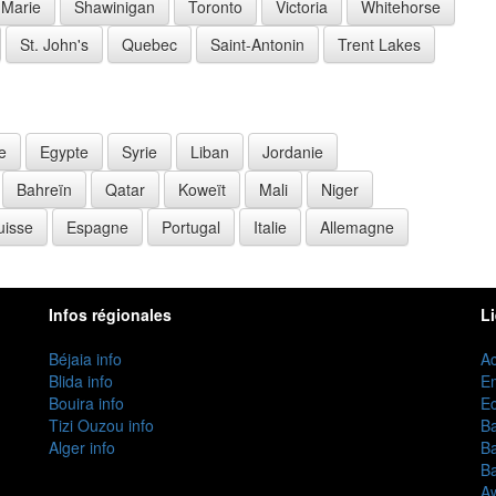
 Marie
Shawinigan
Toronto
Victoria
Whitehorse
St. John's
Quebec
Saint-Antonin
Trent Lakes
e
Egypte
Syrie
Liban
Jordanie
Bahreïn
Qatar
Koweït
Mali
Niger
uisse
Espagne
Portugal
Italie
Allemagne
Infos régionales
L
Béjaia info
Ac
Blida info
E
Bouira info
Ec
Tizi Ouzou info
B
Alger info
B
B
Aw