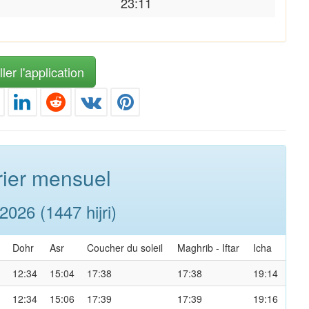
23:11
ler l'application
ier mensuel
026 (1447 hijri)
Dohr
Asr
Coucher du soleil
Maghrib
-
Iftar
Icha
12:34
15:04
17:38
17:38
19:14
12:34
15:06
17:39
17:39
19:16