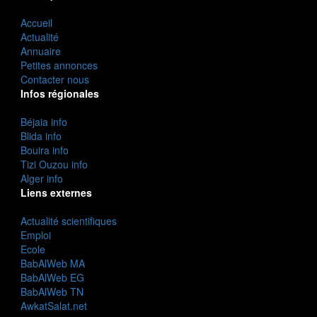
Accueil
Actualité
Annuaire
Petites annonces
Contacter nous
Infos régionales
Béjaia info
Blida info
Bouira info
Tizi Ouzou info
Alger info
Liens externes
Actualité scientifiques
Emploi
Ecole
BabAlWeb MA
BabAlWeb EG
BabAlWeb TN
AwkatSalat.net