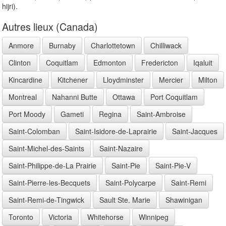
hijri).
Autres lieux (Canada)
Anmore
Burnaby
Charlottetown
Chilliwack
Clinton
Coquitlam
Edmonton
Fredericton
Iqaluit
Kincardine
Kitchener
Lloydminster
Mercier
Milton
Montreal
Nahanni Butte
Ottawa
Port Coquitlam
Port Moody
Gameti
Regina
Saint-Ambroise
Saint-Colomban
Saint-Isidore-de-Laprairie
Saint-Jacques
Saint-Michel-des-Saints
Saint-Nazaire
Saint-Philippe-de-La Prairie
Saint-Pie
Saint-Pie-V
Saint-Pierre-les-Becquets
Saint-Polycarpe
Saint-Remi
Saint-Remi-de-Tingwick
Sault Ste. Marie
Shawinigan
Toronto
Victoria
Whitehorse
Winnipeg