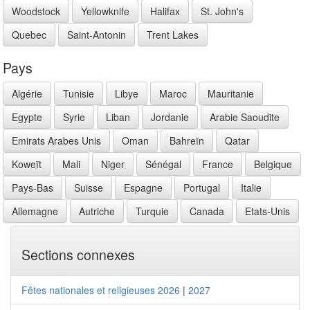
Woodstock
Yellowknife
Halifax
St. John's
Quebec
Saint-Antonin
Trent Lakes
Pays
Algérie
Tunisie
Libye
Maroc
Mauritanie
Egypte
Syrie
Liban
Jordanie
Arabie Saoudite
Emirats Arabes Unis
Oman
Bahreïn
Qatar
Koweït
Mali
Niger
Sénégal
France
Belgique
Pays-Bas
Suisse
Espagne
Portugal
Italie
Allemagne
Autriche
Turquie
Canada
Etats-Unis
Sections connexes
Fêtes nationales et religieuses 2026
|
2027