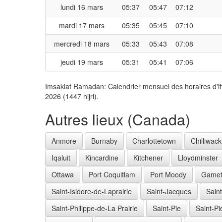
lundi 16 mars
05:37
05:47
07:12
mardi 17 mars
05:35
05:45
07:10
mercredi 18 mars
05:33
05:43
07:08
jeudi 19 mars
05:31
05:41
07:06
Imsakiat Ramadan: Calendrier mensuel des horaires d'if
2026 (1447 hijri).
Autres lieux (Canada)
Anmore
Burnaby
Charlottetown
Chilliwack
Iqaluit
Kincardine
Kitchener
Lloydminster
Ottawa
Port Coquitlam
Port Moody
Gamet
Saint-Isidore-de-Laprairie
Saint-Jacques
Sain
Saint-Philippe-de-La Prairie
Saint-Pie
Saint-Pi