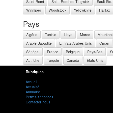
Saint-Remi
Saint-Remi-de-Tingwick
Sault Ste.
Winnipeg
Woodstock
Yellowknife
Halifax
Pays
Algérie
Tunisie
Libye
Maroc
Mauritani
Arabie Saoudite
Emirats Arabes Unis
Oman
Sénégal
France
Belgique
Pays-Bas
S
Autriche
Turquie
Canada
Etats-Unis
Rubriques
Accueil
Actualité
Annuaire
Petites annonces
Contacter nous