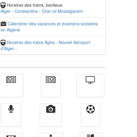
Horaires des trains, banlieue
Alger
-
Constantine
-
Oran et Mostaganem
Calendrier des vacances et examens scolaires
en Algérie
Horaires des trains Agha - Nouvel Aéroport
d'Alger
-
Actualité
الأخبار
Télévision
Radio
Vidéos
Sport