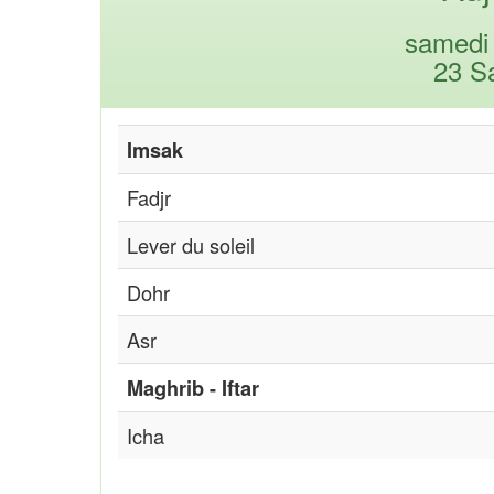
samedi 
23 S
Imsak
Fadjr
Lever du soleil
Dohr
Asr
Maghrib - Iftar
Icha