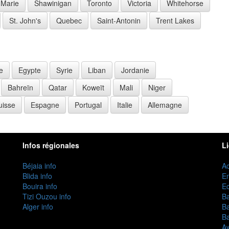
 Marie
Shawinigan
Toronto
Victoria
Whitehorse
St. John's
Quebec
Saint-Antonin
Trent Lakes
e
Egypte
Syrie
Liban
Jordanie
Bahreïn
Qatar
Koweït
Mali
Niger
uisse
Espagne
Portugal
Italie
Allemagne
Infos régionales
L
Béjaia info
Ac
Blida info
E
Bouira info
Ec
Tizi Ouzou info
B
Alger info
B
B
Aw