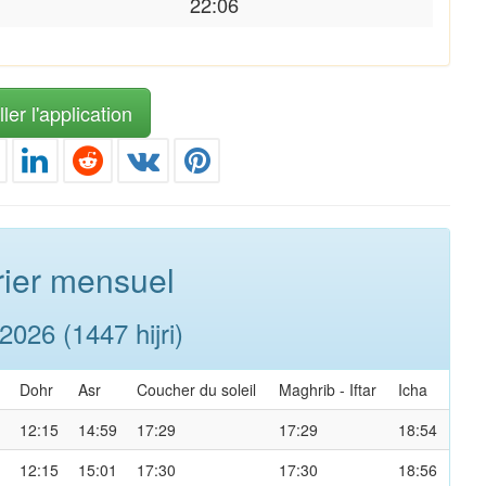
22:06
ler l'application
ier mensuel
026 (1447 hijri)
Dohr
Asr
Coucher du soleil
Maghrib
-
Iftar
Icha
12:15
14:59
17:29
17:29
18:54
12:15
15:01
17:30
17:30
18:56