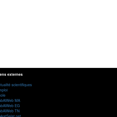
iens externes
tualité scientifiques
mploi
ole
abAlWeb MA
abAlWeb EG
abAlWeb TN
katSalat.net