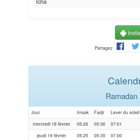
Icha
Instal
Partagez
Calendr
Ramadan 2
Jour
Imsak
Fadjr
Lever du soleil
mercredi 18 février
05:26
05:36
07:01
jeudi 19 février
05:25
05:35
07:00