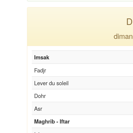
D
diman
Imsak
Fadjr
Lever du soleil
Dohr
Asr
Maghrib - Iftar