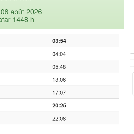
08 août 2026
afar 1448 h
03:54
04:04
05:48
13:06
17:07
20:25
22:08