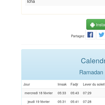
Icha
Instal
Partagez
Calendr
Ramadan 2
Jour
Imsak
Fadjr
Lever du soleil
mercredi 18 février
05:33
05:43
07:29
jeudi 19 février
05:31
05:41
07:28