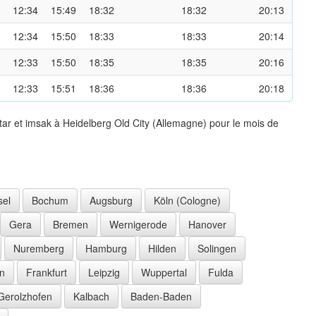
12:34
15:49
18:32
18:32
20:13
12:34
15:50
18:33
18:33
20:14
12:33
15:50
18:35
18:35
20:16
12:33
15:51
18:36
18:36
20:18
ar et imsak à Heidelberg Old City (Allemagne) pour le mois de
sel
Bochum
Augsburg
Köln (Cologne)
Gera
Bremen
Wernigerode
Hanover
Nuremberg
Hamburg
Hilden
Solingen
n
Frankfurt
Leipzig
Wuppertal
Fulda
Gerolzhofen
Kalbach
Baden-Baden