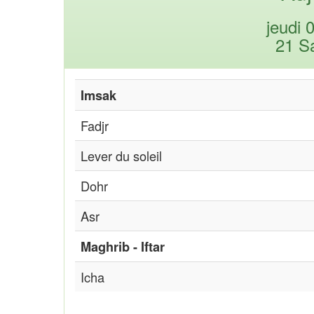
jeudi 
21 S
Imsak
Fadjr
Lever du soleil
Dohr
Asr
Maghrib - Iftar
Icha