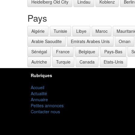
Heidelberg Old City
Lindau
Koblenz
Berlin
Pays
Algérie
Tunisie
Libye
Maroc
Mauritani
Arabie Saoudite
Emirats Arabes Unis
Oman
Sénégal
France
Belgique
Pays-Bas
S
Autriche
Turquie
Canada
Etats-Unis
Rubriques
Accueil
Actualité
Annuaire
Petites annonces
Contacter nous