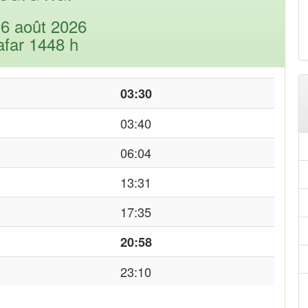
06 août 2026
afar 1448 h
03:30
03:40
06:04
13:31
17:35
20:58
23:10