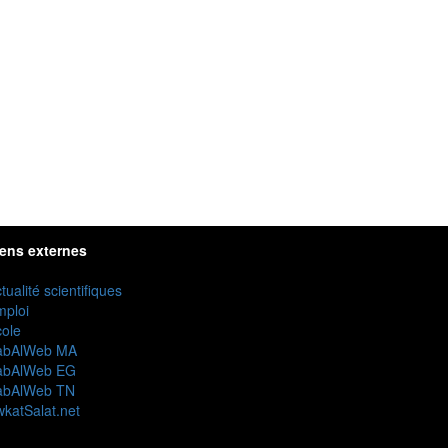
iens externes
tualité scientifiques
mploi
ole
abAlWeb MA
abAlWeb EG
abAlWeb TN
katSalat.net