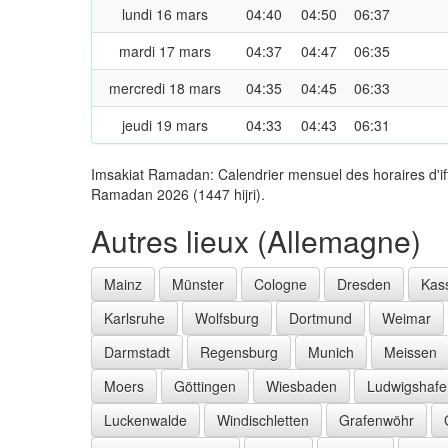
lundi 16 mars
04:40
04:50
06:37
mardi 17 mars
04:37
04:47
06:35
mercredi 18 mars
04:35
04:45
06:33
jeudi 19 mars
04:33
04:43
06:31
Imsakiat Ramadan: Calendrier mensuel des horaires d'ift
Ramadan 2026 (1447 hijri).
Autres lieux (Allemagne)
Mainz
Münster
Cologne
Dresden
Kas
Karlsruhe
Wolfsburg
Dortmund
Weimar
Darmstadt
Regensburg
Munich
Meissen
Moers
Göttingen
Wiesbaden
Ludwigshafe
Luckenwalde
Windischletten
Grafenwöhr