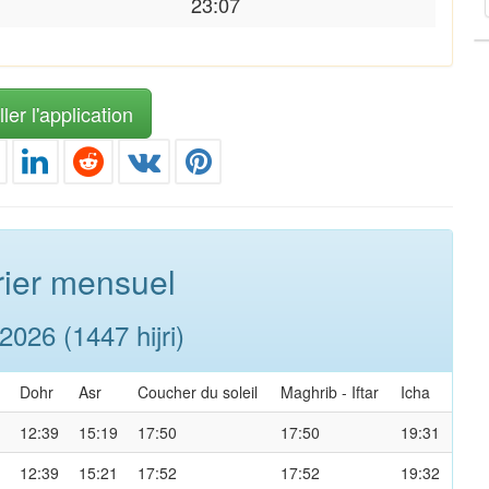
23:07
ler l'application
ier mensuel
026 (1447 hijri)
Dohr
Asr
Coucher du soleil
Maghrib
-
Iftar
Icha
12:39
15:19
17:50
17:50
19:31
12:39
15:21
17:52
17:52
19:32