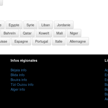
e
Egypte
Syrie
Liban
Jordanie
Bahreïn
Qatar
Koweït
Mali
Niger
uisse
Espagne
Portugal
Italie
Allemagne
Infos régionales
L
Béjaia info
Ac
Blida info
E
Bouira info
Ec
Tizi Ouzou info
B
Alger info
B
B
Aw