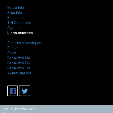
Béjaia info
Blida info
Bouira info
Tizi Ouzou info
Alger info
Liens externes
Actualité scientifiques
Emploi
Ecole
BabAlWeb MA
BabAlWeb EG
BabAlWeb TN
AwkatSalat.net
© 2009 BabAlWeb.net