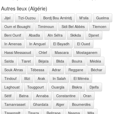
Autres lieux (Algérie)
Jijel
Tizi-Ouzou
Bordj Bou Arréridj
M'sila
Guelma
Oum el Bouaghi
Timimoun
Sidi Bel Abbès
Tlemcen
Beni Ounif
Abadla
Aïn Séfra
Skikda
Djanet
In Amenas
In Amguel
El Bayadh
El Oued
Hassi Messaoud
Chlef
Mascara
Mostaganem
Saïda
Tiaret
Béjaïa
Blida
Bouira
Médéa
Souk Ahras
Tébessa
Adrar
Reggane
Béchar
Tindouf
Illizi
Arak
In Salah
El Ménéa
Laghouat
Touggourt
Ouargla
Biskra
Djelfa
Sétif
Batna
Annaba
Constantine
Oran
Tamanrasset
Ghardaïa
Alger
Boumerdès
Tissemsilt
Tipaza
Relizane
Naama
Mila