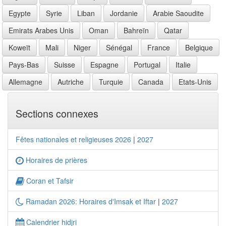
Egypte
Syrie
Liban
Jordanie
Arabie Saoudite
Emirats Arabes Unis
Oman
Bahreïn
Qatar
Koweït
Mali
Niger
Sénégal
France
Belgique
Pays-Bas
Suisse
Espagne
Portugal
Italie
Allemagne
Autriche
Turquie
Canada
Etats-Unis
Sections connexes
Fêtes nationales et religieuses 2026
|
2027
Horaires de prières
Coran et Tafsir
Ramadan 2026: Horaires d'Imsak et Iftar
|
2027
Calendrier hidjri