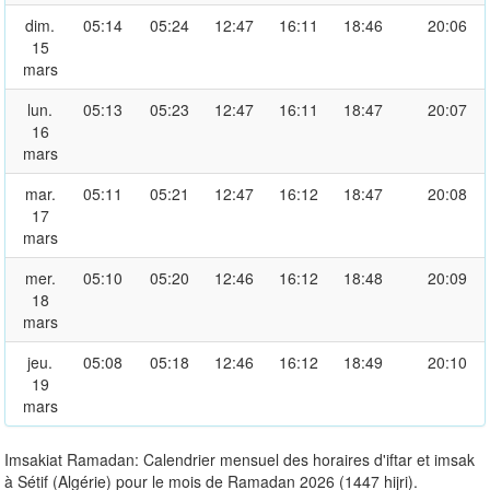
dim.
05:14
05:24
12:47
16:11
18:46
20:06
15
mars
lun.
05:13
05:23
12:47
16:11
18:47
20:07
16
mars
mar.
05:11
05:21
12:47
16:12
18:47
20:08
17
mars
mer.
05:10
05:20
12:46
16:12
18:48
20:09
18
mars
jeu.
05:08
05:18
12:46
16:12
18:49
20:10
19
mars
Imsakiat Ramadan: Calendrier mensuel des horaires d'iftar et imsak
à Sétif (Algérie) pour le mois de Ramadan 2026 (1447 hijri).