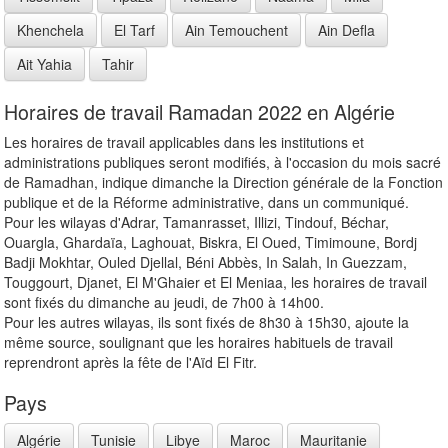
Khenchela
El Tarf
Ain Temouchent
Ain Defla
Ait Yahia
Tahir
Horaires de travail Ramadan 2022 en Algérie
Les horaires de travail applicables dans les institutions et
administrations publiques seront modifiés, à l'occasion du mois sacré
de Ramadhan, indique dimanche la Direction générale de la Fonction
publique et de la Réforme administrative, dans un communiqué.
Pour les wilayas d'Adrar, Tamanrasset, Illizi, Tindouf, Béchar,
Ouargla, Ghardaïa, Laghouat, Biskra, El Oued, Timimoune, Bordj
Badji Mokhtar, Ouled Djellal, Béni Abbès, In Salah, In Guezzam,
Touggourt, Djanet, El M'Ghaier et El Meniaa, les horaires de travail
sont fixés du dimanche au jeudi, de 7h00 à 14h00.
Pour les autres wilayas, ils sont fixés de 8h30 à 15h30, ajoute la
même source, soulignant que les horaires habituels de travail
reprendront après la fête de l'Aïd El Fitr.
Pays
Algérie
Tunisie
Libye
Maroc
Mauritanie