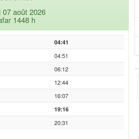
i 07 août 2026
afar 1448 h
04:41
04:51
06:12
12:44
16:07
19:16
20:31