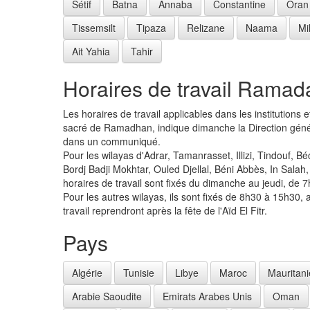
Sétif
Batna
Annaba
Constantine
Oran
Tissemsilt
Tipaza
Relizane
Naama
Mi
Ait Yahia
Tahir
Horaires de travail Ramad
Les horaires de travail applicables dans les institutions 
sacré de Ramadhan, indique dimanche la Direction génér
dans un communiqué.
Pour les wilayas d'Adrar, Tamanrasset, Illizi, Tindouf, 
Bordj Badji Mokhtar, Ouled Djellal, Béni Abbès, In Salah
horaires de travail sont fixés du dimanche au jeudi, de 
Pour les autres wilayas, ils sont fixés de 8h30 à 15h30,
travail reprendront après la fête de l'Aïd El Fitr.
Pays
Algérie
Tunisie
Libye
Maroc
Mauritani
Arabie Saoudite
Emirats Arabes Unis
Oman