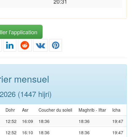
20:31
ler l'application
ier mensuel
026 (1447 hijri)
Dohr
Asr
Coucher du soleil
Maghrib
-
Iftar
Icha
12:52
16:09
18:36
18:36
19:47
12:52
16:10
18:36
18:36
19:47