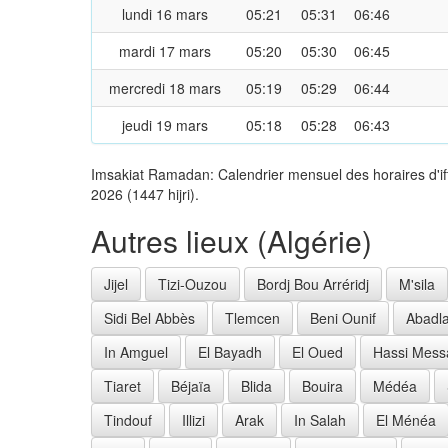
lundi 16 mars
05:21
05:31
06:46
mardi 17 mars
05:20
05:30
06:45
mercredi 18 mars
05:19
05:29
06:44
jeudi 19 mars
05:18
05:28
06:43
Imsakiat Ramadan: Calendrier mensuel des horaires d'i
2026 (1447 hijri).
Autres lieux (Algérie)
Jijel
Tizi-Ouzou
Bordj Bou Arréridj
M'sila
Sidi Bel Abbès
Tlemcen
Beni Ounif
Abadl
In Amguel
El Bayadh
El Oued
Hassi Mess
Tiaret
Béjaïa
Blida
Bouira
Médéa
Tindouf
Illizi
Arak
In Salah
El Ménéa