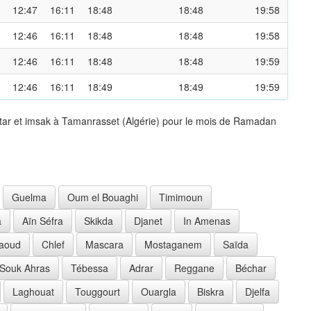
12:47
16:11
18:48
18:48
19:58
12:46
16:11
18:48
18:48
19:58
12:46
16:11
18:48
18:48
19:59
12:46
16:11
18:49
18:49
19:59
ftar et imsak à Tamanrasset (Algérie) pour le mois de Ramadan
Guelma
Oum el Bouaghi
Timimoun
a
Aïn Séfra
Skikda
Djanet
In Amenas
aoud
Chlef
Mascara
Mostaganem
Saïda
Souk Ahras
Tébessa
Adrar
Reggane
Béchar
Laghouat
Touggourt
Ouargla
Biskra
Djelfa