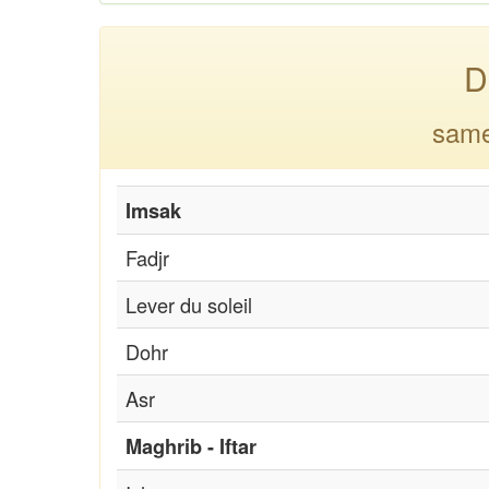
D
same
Imsak
Fadjr
Lever du soleil
Dohr
Asr
Maghrib - Iftar