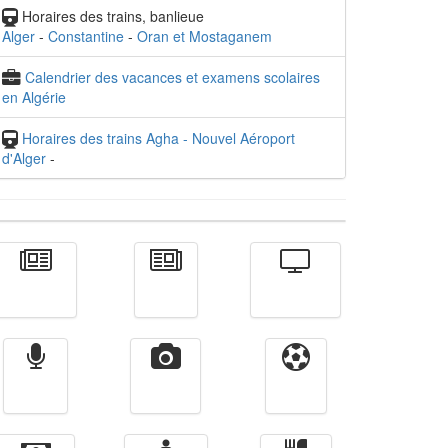
Horaires des trains, banlieue
Alger
-
Constantine
-
Oran et Mostaganem
Calendrier des vacances et examens scolaires
en Algérie
Horaires des trains Agha - Nouvel Aéroport
d'Alger
-
Actualité
الأخبار
Télévision
Radio
Vidéos
Sport