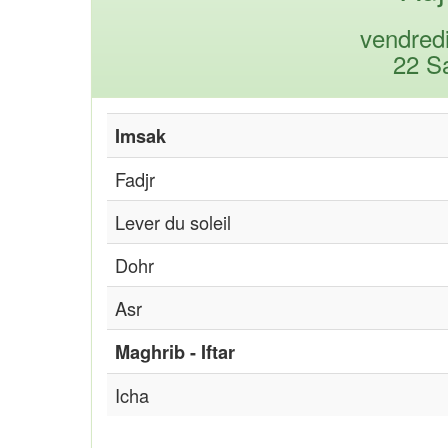
vendred
22 S
Imsak
Fadjr
Lever du soleil
Dohr
Asr
Maghrib - Iftar
Icha