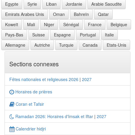
Egypte
Syrie
Liban
Jordanie
Arabie Saoudite
Emirats Arabes Unis
Oman
Bahreïn
Qatar
Koweït
Mali
Niger
Sénégal
France
Belgique
Pays-Bas
Suisse
Espagne
Portugal
Italie
Allemagne
Autriche
Turquie
Canada
Etats-Unis
Sections connexes
Fêtes nationales et religieuses 2026
|
2027
Horaires de prières
Coran et Tafsir
Ramadan 2026: Horaires d'Imsak et Iftar
|
2027
Calendrier hidjri