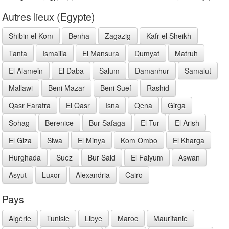
Autres lieux (Egypte)
Shibin el Kom
Benha
Zagazig
Kafr el Sheikh
Tanta
Ismailia
El Mansura
Dumyat
Matruh
El Alamein
El Daba
Salum
Damanhur
Samalut
Mallawi
Beni Mazar
Beni Suef
Rashid
Qasr Farafra
El Qasr
Isna
Qena
Girga
Sohag
Berenice
Bur Safaga
El Tur
El Arish
El Giza
Siwa
El Minya
Kom Ombo
El Kharga
Hurghada
Suez
Bur Said
El Faiyum
Aswan
Asyut
Luxor
Alexandria
Cairo
Pays
Algérie
Tunisie
Libye
Maroc
Mauritanie