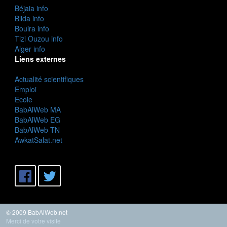
Béjaia info
Blida info
Bouira info
Tizi Ouzou info
Alger info
Liens externes
Actualité scientifiques
Emploi
Ecole
BabAlWeb MA
BabAlWeb EG
BabAlWeb TN
AwkatSalat.net
© 2009 BabAlWeb.net
Merci de votre visite