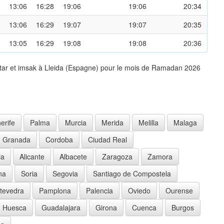
13:06
16:28
19:06
19:06
20:34
13:06
16:29
19:07
19:07
20:35
13:05
16:29
19:08
19:08
20:36
ftar et imsak à Lleida (Espagne) pour le mois de Ramadan 2026
erife
Palma
Murcia
Merida
Melilla
Malaga
Granada
Cordoba
Ciudad Real
ia
Alicante
Albacete
Zaragoza
Zamora
na
Soria
Segovia
Santiago de Compostela
tevedra
Pamplona
Palencia
Oviedo
Ourense
Huesca
Guadalajara
Girona
Cuenca
Burgos