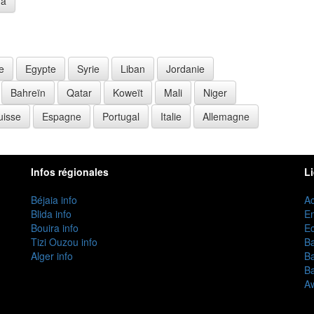
ga
e
Egypte
Syrie
Liban
Jordanie
Bahreïn
Qatar
Koweït
Mali
Niger
uisse
Espagne
Portugal
Italie
Allemagne
Infos régionales
L
Béjaia info
Ac
Blida info
E
Bouira info
Ec
Tizi Ouzou info
B
Alger info
B
B
Aw