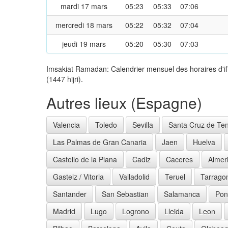
mardi 17 mars
05:23
05:33
07:06
mercredi 18 mars
05:22
05:32
07:04
jeudi 19 mars
05:20
05:30
07:03
Imsakiat Ramadan: Calendrier mensuel des horaires d'i
(1447 hijri).
Autres lieux (Espagne)
Valencia
Toledo
Sevilla
Santa Cruz de Ten
Las Palmas de Gran Canaria
Jaen
Huelva
Castello de la Plana
Cadiz
Caceres
Almer
Gasteiz / Vitoria
Valladolid
Teruel
Tarrago
Santander
San Sebastian
Salamanca
Pon
Madrid
Lugo
Logrono
Lleida
Leon