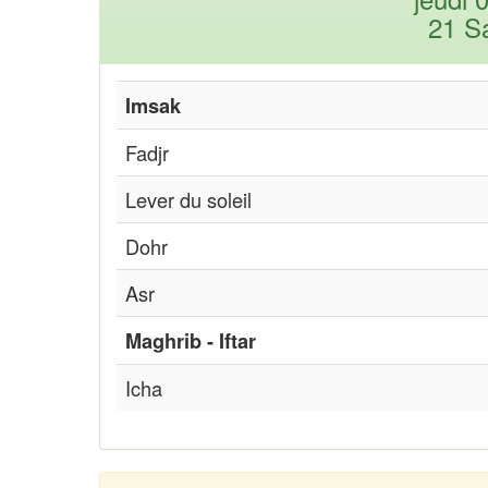
21 S
Imsak
Fadjr
Lever du soleil
Dohr
Asr
Maghrib - Iftar
Icha