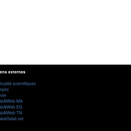
iens externes
tualité scientifiques
mploi
ole
abAlWeb MA
abAlWeb EG
abAlWeb TN
katSalat.net