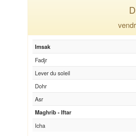
D
vendr
Imsak
Fadjr
Lever du soleil
Dohr
Asr
Maghrib - Iftar
Icha