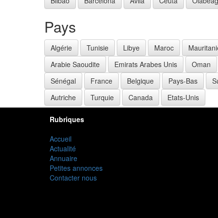
Bilbao
Barcelona
Avila
Ceuta
Olabea
Pays
Algérie
Tunisie
Libye
Maroc
Mauritani
Arabie Saoudite
Emirats Arabes Unis
Oman
Sénégal
France
Belgique
Pays-Bas
S
Autriche
Turquie
Canada
Etats-Unis
Rubriques
Accueil
Actualité
Annuaire
Petites annonces
Contacter nous