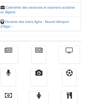
Calendrier des vacances et examens scolaires
en Algérie
Horaires des trains Agha - Nouvel Aéroport
d'Alger
-
Actualité
الأخبار
Télévision
Radio
Vidéos
Sport
Finance
Femmes
cuisine