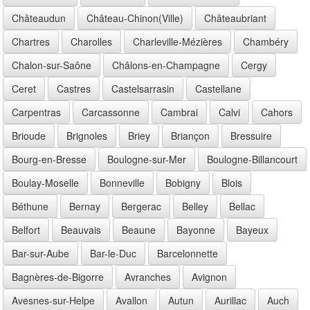
Châteaudun
Château-Chinon(Ville)
Châteaubriant
Chartres
Charolles
Charleville-Mézières
Chambéry
Chalon-sur-Saône
Châlons-en-Champagne
Cergy
Ceret
Castres
Castelsarrasin
Castellane
Carpentras
Carcassonne
Cambrai
Calvi
Cahors
Brioude
Brignoles
Briey
Briançon
Bressuire
Bourg-en-Bresse
Boulogne-sur-Mer
Boulogne-Billancourt
Boulay-Moselle
Bonneville
Bobigny
Blois
Béthune
Bernay
Bergerac
Belley
Bellac
Belfort
Beauvais
Beaune
Bayonne
Bayeux
Bar-sur-Aube
Bar-le-Duc
Barcelonnette
Bagnères-de-Bigorre
Avranches
Avignon
Avesnes-sur-Helpe
Avallon
Autun
Aurillac
Auch