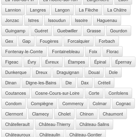
Lannion
Langres
Langon
La Flèche
La Châtre
Jonzac
Istres
Issoudun
Issoire
Haguenau
Guingamp
Guéret
Guebwiller
Grasse
Gourdon
Gex
Gap
Fougères
Forcalquier
Forbach
Fontenay-le-Comte
Fontainebleau
Foix
Florac
Figeac
Évry
Évreux
Étampes
Épinal
Épernay
Dunkerque
Dreux
Draguignan
Douai
Dole
Dinan
Digne-les-Bains
Die
Dax
Créteil
Coutances
Cosne-Cours-sur-Loire
Corte
Confolens
Condom
Compiègne
Commercy
Colmar
Cognac
Clermont
Clamecy
Cholet
Chinon
Chaumont
Châtellerault
Château-Thierry
Château-Salins
Châteauroux
Châteaulin
Château-Gontier