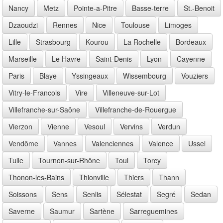
Nancy
Metz
Pointe-a-Pitre
Basse-terre
St.-Benoit
Dzaoudzi
Rennes
Nice
Toulouse
Limoges
Lille
Strasbourg
Kourou
La Rochelle
Bordeaux
Marseille
Le Havre
Saint-Denis
Lyon
Cayenne
Paris
Blaye
Yssingeaux
Wissembourg
Vouziers
Vitry-le-Francois
Vire
Villeneuve-sur-Lot
Villefranche-sur-Saône
Villefranche-de-Rouergue
Vierzon
Vienne
Vesoul
Vervins
Verdun
Vendôme
Vannes
Valenciennes
Valence
Ussel
Tulle
Tournon-sur-Rhône
Toul
Torcy
Thonon-les-Bains
Thionville
Thiers
Thann
Soissons
Sens
Senlis
Sélestat
Segré
Sedan
Saverne
Saumur
Sartène
Sarreguemines