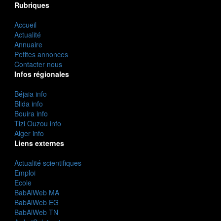
Rubriques
Accueil
Actualité
Annuaire
Petites annonces
Contacter nous
Infos régionales
Béjaia info
Blida info
Bouira info
Tizi Ouzou info
Alger info
Liens externes
Actualité scientifiques
Emploi
Ecole
BabAlWeb MA
BabAlWeb EG
BabAlWeb TN