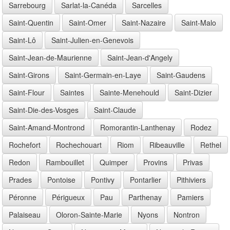
Sarrebourg
Sarlat-la-Canéda
Sarcelles
Saint-Quentin
Saint-Omer
Saint-Nazaire
Saint-Malo
Saint-Lô
Saint-Julien-en-Genevois
Saint-Jean-de-Maurienne
Saint-Jean-d'Angely
Saint-Girons
Saint-Germain-en-Laye
Saint-Gaudens
Saint-Flour
Saintes
Sainte-Menehould
Saint-Dizier
Saint-Die-des-Vosges
Saint-Claude
Saint-Amand-Montrond
Romorantin-Lanthenay
Rodez
Rochefort
Rochechouart
Riom
Ribeauville
Rethel
Redon
Rambouillet
Quimper
Provins
Privas
Prades
Pontoise
Pontivy
Pontarlier
Pithiviers
Péronne
Périgueux
Pau
Parthenay
Pamiers
Palaiseau
Oloron-Sainte-Marie
Nyons
Nontron