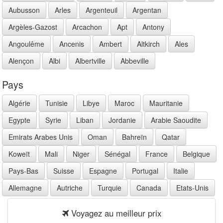
Aubusson
Arles
Argenteuil
Argentan
Argèles-Gazost
Arcachon
Apt
Antony
Angoulême
Ancenis
Ambert
Altkirch
Ales
Alençon
Albi
Albertville
Abbeville
Pays
Algérie
Tunisie
Libye
Maroc
Mauritanie
Egypte
Syrie
Liban
Jordanie
Arabie Saoudite
Emirats Arabes Unis
Oman
Bahreïn
Qatar
Koweït
Mali
Niger
Sénégal
France
Belgique
Pays-Bas
Suisse
Espagne
Portugal
Italie
Allemagne
Autriche
Turquie
Canada
Etats-Unis
Voyagez au meilleur prix