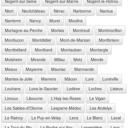
Nogent-sur-Seine
Nogent-sur-Marne
Nogent-le-Rotrou
Niort
Neufchâteau
Nérac
Narbonne
Nantua
Nanterre
Nancy
Muret
Moulins
Mortagne-au-Perche
Morlaix
Montreuil
Montmorillon
Montlucon
Montdidier
Mont-de-Marsan
Montbrison
Montbéliard
Montbard
Montauban
Montargis
Molsheim
Mirande
Millau
Metz
Mende
Meaux
Mayenne
Mauriac
Marmande
Mantes-la-Jolie
Mamers
Mâcon
Lure
Lunéville
Louhans
Lons-le-Saunier
Lodève
Loches
Lisieux
Limoux
Libourne
L'Haÿ-les-Roses
Le Vigan
Les Sables-d'Olonne
Lesparre-Médoc
Les Andelys
Le Raincy
Le Puy-en-Velay
Lens
Le Blanc
Laval
La Tour-du-Pin
La Roche-sur-Yon
Largentière
Laon