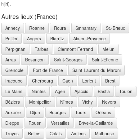
hijri).
Autres lieux (France)
Annecy
Roanne
Roura
Sinnamary
St.-Brieuc
Poitier
Angers
Biarritz
Aix-en-Provence
Perpignan
Tarbes
Clermont-Ferrand
Melun
Arras
Besançon
Saint-Georges
Saint-Etienne
Grenoble
Fort-de-France
Saint-Laurent-du-Maroni
Iracoubo
Cherbourg
Caen
Lorient
Brest
Le Mans
Nantes
Agen
Ajaccio
Bastia
Toulon
Béziers
Montpellier
Nîmes
Vichy
Nevers
Auxerre
Dijon
Bourges
Tours
Orléans
Dieppe
Rouen
Versailles
Brive-la-Gaillarde
Troyes
Reims
Calais
Amiens
Mulhouse