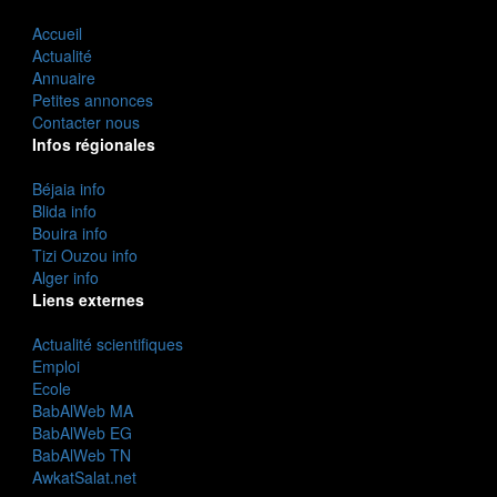
Accueil
Actualité
Annuaire
Petites annonces
Contacter nous
Infos régionales
Béjaia info
Blida info
Bouira info
Tizi Ouzou info
Alger info
Liens externes
Actualité scientifiques
Emploi
Ecole
BabAlWeb MA
BabAlWeb EG
BabAlWeb TN
AwkatSalat.net