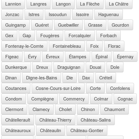
Lannion
Langres
Langon
La Flèche
La Châtre
Jonzac
Istres
Issoudun
Issoire
Haguenau
Guingamp
Guéret
Guebwiller
Grasse
Gourdon
Gex
Gap
Fougères
Forcalquier
Forbach
Fontenay-le-Comte
Fontainebleau
Foix
Florac
Figeac
Évry
Évreux
Étampes
Épinal
Épernay
Dunkerque
Dreux
Draguignan
Douai
Dole
Dinan
Digne-les-Bains
Die
Dax
Créteil
Coutances
Cosne-Cours-sur-Loire
Corte
Confolens
Condom
Compiègne
Commercy
Colmar
Cognac
Clermont
Clamecy
Cholet
Chinon
Chaumont
Châtellerault
Château-Thierry
Château-Salins
Châteauroux
Châteaulin
Château-Gontier