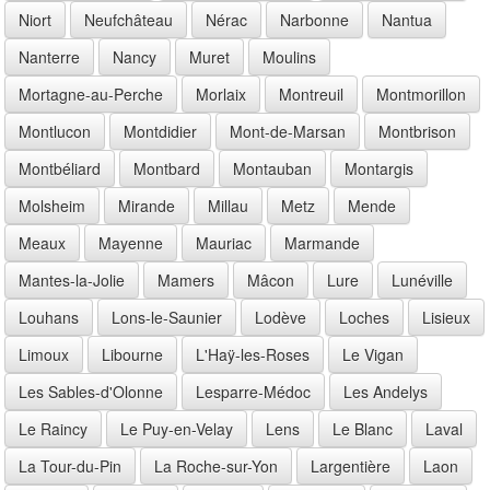
Niort
Neufchâteau
Nérac
Narbonne
Nantua
Nanterre
Nancy
Muret
Moulins
Mortagne-au-Perche
Morlaix
Montreuil
Montmorillon
Montlucon
Montdidier
Mont-de-Marsan
Montbrison
Montbéliard
Montbard
Montauban
Montargis
Molsheim
Mirande
Millau
Metz
Mende
Meaux
Mayenne
Mauriac
Marmande
Mantes-la-Jolie
Mamers
Mâcon
Lure
Lunéville
Louhans
Lons-le-Saunier
Lodève
Loches
Lisieux
Limoux
Libourne
L'Haÿ-les-Roses
Le Vigan
Les Sables-d'Olonne
Lesparre-Médoc
Les Andelys
Le Raincy
Le Puy-en-Velay
Lens
Le Blanc
Laval
La Tour-du-Pin
La Roche-sur-Yon
Largentière
Laon