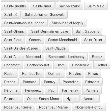
Saint-Quentin
Saint-Omer
Saint-Nazaire
Saint-Malo
Saint-Lô
Saint-Julien-en-Genevois
Saint-Jean-de-Maurienne
Saint-Jean-d'Angely
Saint-Girons
Saint-Germain-en-Laye
Saint-Gaudens
Saint-Flour
Saintes
Sainte-Menehould
Saint-Dizier
Saint-Die-des-Vosges
Saint-Claude
Saint-Amand-Montrond
Romorantin-Lanthenay
Rodez
Rochefort
Rochechouart
Riom
Ribeauville
Rethel
Redon
Rambouillet
Quimper
Provins
Privas
Prades
Pontoise
Pontivy
Pontarlier
Pithiviers
Péronne
Périgueux
Pau
Parthenay
Pamiers
Palaiseau
Oloron-Sainte-Marie
Nyons
Nontron
Nogent-sur-Seine
Nogent-sur-Marne
Nogent-le-Rotrou