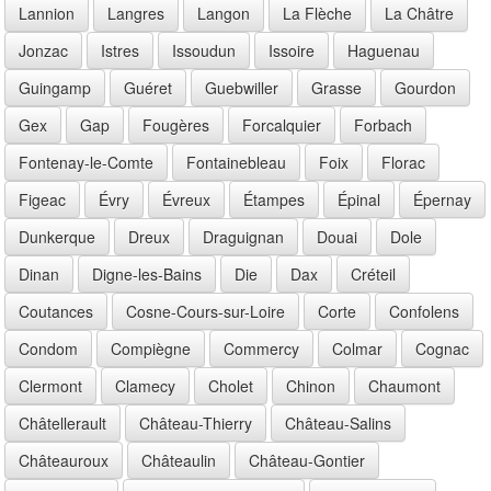
Lannion
Langres
Langon
La Flèche
La Châtre
Jonzac
Istres
Issoudun
Issoire
Haguenau
Guingamp
Guéret
Guebwiller
Grasse
Gourdon
Gex
Gap
Fougères
Forcalquier
Forbach
Fontenay-le-Comte
Fontainebleau
Foix
Florac
Figeac
Évry
Évreux
Étampes
Épinal
Épernay
Dunkerque
Dreux
Draguignan
Douai
Dole
Dinan
Digne-les-Bains
Die
Dax
Créteil
Coutances
Cosne-Cours-sur-Loire
Corte
Confolens
Condom
Compiègne
Commercy
Colmar
Cognac
Clermont
Clamecy
Cholet
Chinon
Chaumont
Châtellerault
Château-Thierry
Château-Salins
Châteauroux
Châteaulin
Château-Gontier