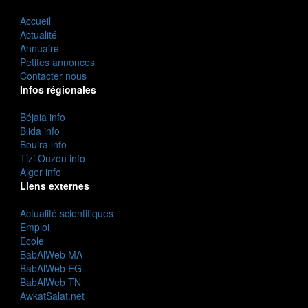
Accueil
Actualité
Annuaire
Petites annonces
Contacter nous
Infos régionales
Béjaia info
Blida info
Bouira info
Tizi Ouzou info
Alger info
Liens externes
Actualité scientifiques
Emploi
Ecole
BabAlWeb MA
BabAlWeb EG
BabAlWeb TN
AwkatSalat.net