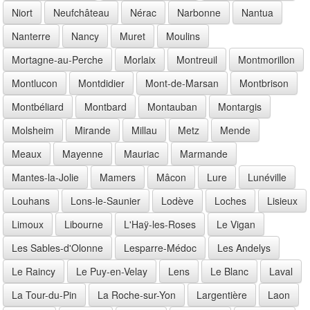
Niort
Neufchâteau
Nérac
Narbonne
Nantua
Nanterre
Nancy
Muret
Moulins
Mortagne-au-Perche
Morlaix
Montreuil
Montmorillon
Montlucon
Montdidier
Mont-de-Marsan
Montbrison
Montbéliard
Montbard
Montauban
Montargis
Molsheim
Mirande
Millau
Metz
Mende
Meaux
Mayenne
Mauriac
Marmande
Mantes-la-Jolie
Mamers
Mâcon
Lure
Lunéville
Louhans
Lons-le-Saunier
Lodève
Loches
Lisieux
Limoux
Libourne
L'Haÿ-les-Roses
Le Vigan
Les Sables-d'Olonne
Lesparre-Médoc
Les Andelys
Le Raincy
Le Puy-en-Velay
Lens
Le Blanc
Laval
La Tour-du-Pin
La Roche-sur-Yon
Largentière
Laon