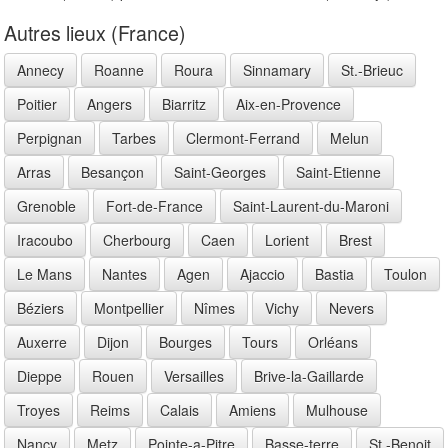
Autres lieux (France)
Annecy
Roanne
Roura
Sinnamary
St.-Brieuc
Poitier
Angers
Biarritz
Aix-en-Provence
Perpignan
Tarbes
Clermont-Ferrand
Melun
Arras
Besançon
Saint-Georges
Saint-Etienne
Grenoble
Fort-de-France
Saint-Laurent-du-Maroni
Iracoubo
Cherbourg
Caen
Lorient
Brest
Le Mans
Nantes
Agen
Ajaccio
Bastia
Toulon
Béziers
Montpellier
Nîmes
Vichy
Nevers
Auxerre
Dijon
Bourges
Tours
Orléans
Dieppe
Rouen
Versailles
Brive-la-Gaillarde
Troyes
Reims
Calais
Amiens
Mulhouse
Nancy
Metz
Pointe-a-Pitre
Basse-terre
St.-Benoit