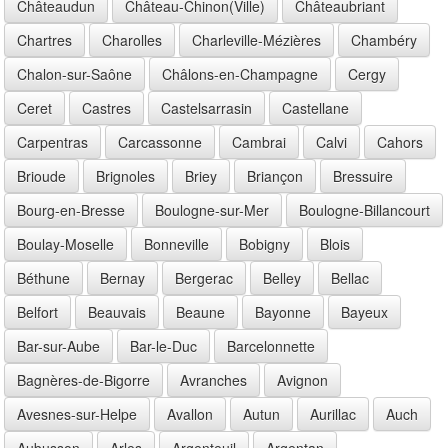
Châteaudun
Château-Chinon(Ville)
Châteaubriant
Chartres
Charolles
Charleville-Mézières
Chambéry
Chalon-sur-Saône
Châlons-en-Champagne
Cergy
Ceret
Castres
Castelsarrasin
Castellane
Carpentras
Carcassonne
Cambrai
Calvi
Cahors
Brioude
Brignoles
Briey
Briançon
Bressuire
Bourg-en-Bresse
Boulogne-sur-Mer
Boulogne-Billancourt
Boulay-Moselle
Bonneville
Bobigny
Blois
Béthune
Bernay
Bergerac
Belley
Bellac
Belfort
Beauvais
Beaune
Bayonne
Bayeux
Bar-sur-Aube
Bar-le-Duc
Barcelonnette
Bagnères-de-Bigorre
Avranches
Avignon
Avesnes-sur-Helpe
Avallon
Autun
Aurillac
Auch
Aubusson
Arles
Argenteuil
Argentan