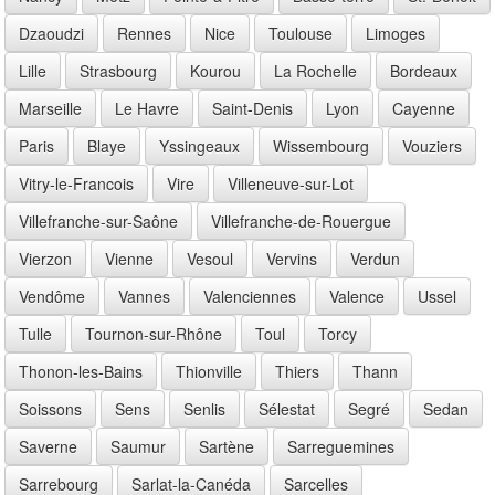
Dzaoudzi
Rennes
Nice
Toulouse
Limoges
Lille
Strasbourg
Kourou
La Rochelle
Bordeaux
Marseille
Le Havre
Saint-Denis
Lyon
Cayenne
Paris
Blaye
Yssingeaux
Wissembourg
Vouziers
Vitry-le-Francois
Vire
Villeneuve-sur-Lot
Villefranche-sur-Saône
Villefranche-de-Rouergue
Vierzon
Vienne
Vesoul
Vervins
Verdun
Vendôme
Vannes
Valenciennes
Valence
Ussel
Tulle
Tournon-sur-Rhône
Toul
Torcy
Thonon-les-Bains
Thionville
Thiers
Thann
Soissons
Sens
Senlis
Sélestat
Segré
Sedan
Saverne
Saumur
Sartène
Sarreguemines
Sarrebourg
Sarlat-la-Canéda
Sarcelles