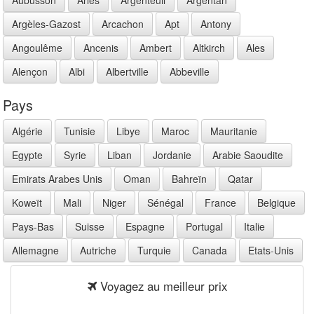
Argèles-Gazost
Arcachon
Apt
Antony
Angoulême
Ancenis
Ambert
Altkirch
Ales
Alençon
Albi
Albertville
Abbeville
Pays
Algérie
Tunisie
Libye
Maroc
Mauritanie
Egypte
Syrie
Liban
Jordanie
Arabie Saoudite
Emirats Arabes Unis
Oman
Bahreïn
Qatar
Koweït
Mali
Niger
Sénégal
France
Belgique
Pays-Bas
Suisse
Espagne
Portugal
Italie
Allemagne
Autriche
Turquie
Canada
Etats-Unis
Voyagez au meilleur prix