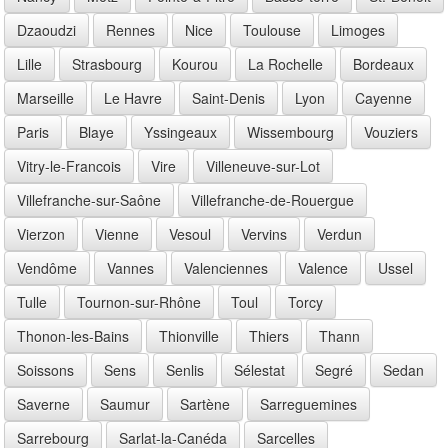
Dzaoudzi
Rennes
Nice
Toulouse
Limoges
Lille
Strasbourg
Kourou
La Rochelle
Bordeaux
Marseille
Le Havre
Saint-Denis
Lyon
Cayenne
Paris
Blaye
Yssingeaux
Wissembourg
Vouziers
Vitry-le-Francois
Vire
Villeneuve-sur-Lot
Villefranche-sur-Saône
Villefranche-de-Rouergue
Vierzon
Vienne
Vesoul
Vervins
Verdun
Vendôme
Vannes
Valenciennes
Valence
Ussel
Tulle
Tournon-sur-Rhône
Toul
Torcy
Thonon-les-Bains
Thionville
Thiers
Thann
Soissons
Sens
Senlis
Sélestat
Segré
Sedan
Saverne
Saumur
Sartène
Sarreguemines
Sarrebourg
Sarlat-la-Canéda
Sarcelles