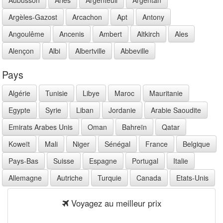
Argèles-Gazost
Arcachon
Apt
Antony
Angoulême
Ancenis
Ambert
Altkirch
Ales
Alençon
Albi
Albertville
Abbeville
Pays
Algérie
Tunisie
Libye
Maroc
Mauritanie
Egypte
Syrie
Liban
Jordanie
Arabie Saoudite
Emirats Arabes Unis
Oman
Bahreïn
Qatar
Koweït
Mali
Niger
Sénégal
France
Belgique
Pays-Bas
Suisse
Espagne
Portugal
Italie
Allemagne
Autriche
Turquie
Canada
Etats-Unis
Voyagez au meilleur prix