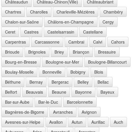
Châteaudun
Château-Chinon(Ville)
Châteaubriant
Chartres
Charolles
Charleville-Mézières
Chambéry
Chalon-sur-Saône
Châlons-en-Champagne
Cergy
Ceret
Castres
Castelsarrasin
Castellane
Carpentras
Carcassonne
Cambrai
Calvi
Cahors
Brioude
Brignoles
Briey
Briançon
Bressuire
Bourg-en-Bresse
Boulogne-sur-Mer
Boulogne-Billancourt
Boulay-Moselle
Bonneville
Bobigny
Blois
Béthune
Bernay
Bergerac
Belley
Bellac
Belfort
Beauvais
Beaune
Bayonne
Bayeux
Bar-sur-Aube
Bar-le-Duc
Barcelonnette
Bagnères-de-Bigorre
Avranches
Avignon
Avesnes-sur-Helpe
Avallon
Autun
Aurillac
Auch
Aubusson
Arles
Argenteuil
Argentan