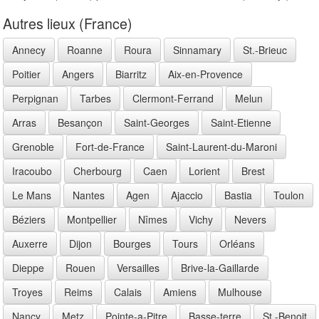
Autres lieux (France)
Annecy
Roanne
Roura
Sinnamary
St.-Brieuc
Poitier
Angers
Biarritz
Aix-en-Provence
Perpignan
Tarbes
Clermont-Ferrand
Melun
Arras
Besançon
Saint-Georges
Saint-Etienne
Grenoble
Fort-de-France
Saint-Laurent-du-Maroni
Iracoubo
Cherbourg
Caen
Lorient
Brest
Le Mans
Nantes
Agen
Ajaccio
Bastia
Toulon
Béziers
Montpellier
Nîmes
Vichy
Nevers
Auxerre
Dijon
Bourges
Tours
Orléans
Dieppe
Rouen
Versailles
Brive-la-Gaillarde
Troyes
Reims
Calais
Amiens
Mulhouse
Nancy
Metz
Pointe-a-Pitre
Basse-terre
St.-Benoit