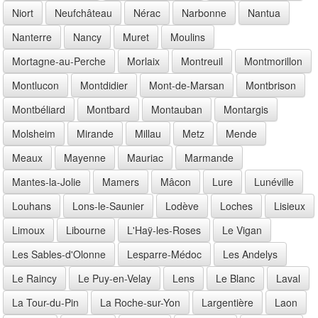
Niort
Neufchâteau
Nérac
Narbonne
Nantua
Nanterre
Nancy
Muret
Moulins
Mortagne-au-Perche
Morlaix
Montreuil
Montmorillon
Montlucon
Montdidier
Mont-de-Marsan
Montbrison
Montbéliard
Montbard
Montauban
Montargis
Molsheim
Mirande
Millau
Metz
Mende
Meaux
Mayenne
Mauriac
Marmande
Mantes-la-Jolie
Mamers
Mâcon
Lure
Lunéville
Louhans
Lons-le-Saunier
Lodève
Loches
Lisieux
Limoux
Libourne
L'Haÿ-les-Roses
Le Vigan
Les Sables-d'Olonne
Lesparre-Médoc
Les Andelys
Le Raincy
Le Puy-en-Velay
Lens
Le Blanc
Laval
La Tour-du-Pin
La Roche-sur-Yon
Largentière
Laon