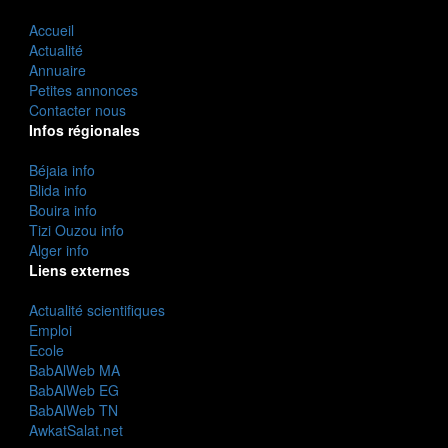
Accueil
Actualité
Annuaire
Petites annonces
Contacter nous
Infos régionales
Béjaia info
Blida info
Bouira info
Tizi Ouzou info
Alger info
Liens externes
Actualité scientifiques
Emploi
Ecole
BabAlWeb MA
BabAlWeb EG
BabAlWeb TN
AwkatSalat.net