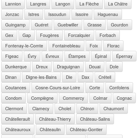
Lannion
Langres
Langon
La Flèche
La Châtre
Jonzac
Istres
Issoudun
Issoire
Haguenau
Guingamp
Guéret
Guebwiller
Grasse
Gourdon
Gex
Gap
Fougères
Forcalquier
Forbach
Fontenay-le-Comte
Fontainebleau
Foix
Florac
Figeac
Évry
Évreux
Étampes
Épinal
Épernay
Dunkerque
Dreux
Draguignan
Douai
Dole
Dinan
Digne-les-Bains
Die
Dax
Créteil
Coutances
Cosne-Cours-sur-Loire
Corte
Confolens
Condom
Compiègne
Commercy
Colmar
Cognac
Clermont
Clamecy
Cholet
Chinon
Chaumont
Châtellerault
Château-Thierry
Château-Salins
Châteauroux
Châteaulin
Château-Gontier