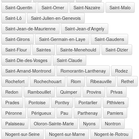
Saint-Quentin
Saint-Omer
Saint-Nazaire
Saint-Malo
Saint-Lô
Saint-Julien-en-Genevois
Saint-Jean-de-Maurienne
Saint-Jean-d'Angely
Saint-Girons
Saint-Germain-en-Laye
Saint-Gaudens
Saint-Flour
Saintes
Sainte-Menehould
Saint-Dizier
Saint-Die-des-Vosges
Saint-Claude
Saint-Amand-Montrond
Romorantin-Lanthenay
Rodez
Rochefort
Rochechouart
Riom
Ribeauville
Rethel
Redon
Rambouillet
Quimper
Provins
Privas
Prades
Pontoise
Pontivy
Pontarlier
Pithiviers
Péronne
Périgueux
Pau
Parthenay
Pamiers
Palaiseau
Oloron-Sainte-Marie
Nyons
Nontron
Nogent-sur-Seine
Nogent-sur-Marne
Nogent-le-Rotrou