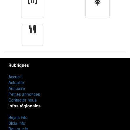
Finance
Femmes
cuisine
Rubriques
Accueil
Actualité
Annuaire
Petites annonces
Contacter nous
Infos régionales
Béjaia info
Blida info
Bouira info