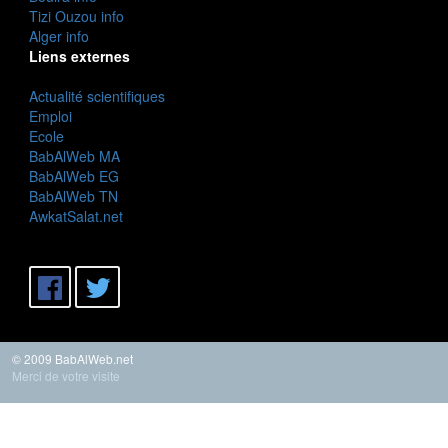
Tizi Ouzou info
Alger info
Liens externes
Actualité scientifiques
Emploi
Ecole
BabAlWeb MA
BabAlWeb EG
BabAlWeb TN
AwkatSalat.net
© 2009 BabAlWeb.net
Merci de votre visite