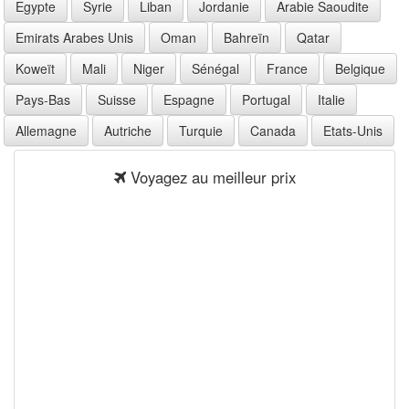
Egypte
Syrie
Liban
Jordanie
Arabie Saoudite
Emirats Arabes Unis
Oman
Bahreïn
Qatar
Koweït
Mali
Niger
Sénégal
France
Belgique
Pays-Bas
Suisse
Espagne
Portugal
Italie
Allemagne
Autriche
Turquie
Canada
Etats-Unis
Voyagez au meilleur prix