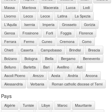
Massa
Mantova
Macerata
Lucca
Lodi
Livorno
Lecco
Lecce
Latina
La Spezia
L'Aquila
Isernia
Imperia
Grosseto
Gorizia
Genoa
Frosinone
Forli
Foggia
Florence
Ferrara
Fermo
Cuneo
Cremona
Como
Chieti
Caserta
Campobasso
Brindisi
Brescia
Bolzano
Bologna
Biella
Bergamo
Benevento
Belluno
Barletta
Bari
Avellino
Asti
Ascoli Piceno
Arezzo
Aosta
Andria
Ancona
Alessandria
Verbania
Roman catholic diocese of Terni
Pays
Algérie
Tunisie
Libye
Maroc
Mauritanie