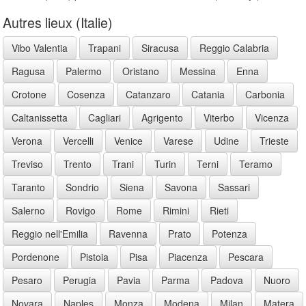
Autres lieux (Italie)
Vibo Valentia
Trapani
Siracusa
Reggio Calabria
Ragusa
Palermo
Oristano
Messina
Enna
Crotone
Cosenza
Catanzaro
Catania
Carbonia
Caltanissetta
Cagliari
Agrigento
Viterbo
Vicenza
Verona
Vercelli
Venice
Varese
Udine
Trieste
Treviso
Trento
Trani
Turin
Terni
Teramo
Taranto
Sondrio
Siena
Savona
Sassari
Salerno
Rovigo
Rome
Rimini
Rieti
Reggio nell'Emilia
Ravenna
Prato
Potenza
Pordenone
Pistoia
Pisa
Piacenza
Pescara
Pesaro
Perugia
Pavia
Parma
Padova
Nuoro
Novara
Naples
Monza
Modena
Milan
Matera