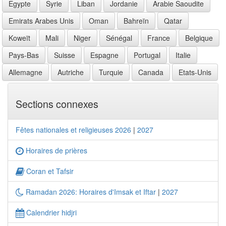
Egypte
Syrie
Liban
Jordanie
Arabie Saoudite
Emirats Arabes Unis
Oman
Bahreïn
Qatar
Koweït
Mali
Niger
Sénégal
France
Belgique
Pays-Bas
Suisse
Espagne
Portugal
Italie
Allemagne
Autriche
Turquie
Canada
Etats-Unis
Sections connexes
Fêtes nationales et religieuses 2026
|
2027
Horaires de prières
Coran et Tafsir
Ramadan 2026: Horaires d'Imsak et Iftar
|
2027
Calendrier hidjri