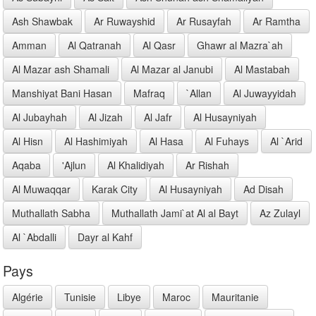
Ash Shawbak
Ar Ruwayshid
Ar Rusayfah
Ar Ramtha
Amman
Al Qatranah
Al Qasr
Ghawr al Mazra`ah
Al Mazar ash Shamali
Al Mazar al Janubi
Al Mastabah
Manshiyat Bani Hasan
Mafraq
`Allan
Al Juwayyidah
Al Jubayhah
Al Jizah
Al Jafr
Al Husayniyah
Al Hisn
Al Hashimiyah
Al Hasa
Al Fuhays
Al `Arid
Aqaba
'Ajlun
Al Khalidiyah
Ar Rishah
Al Muwaqqar
Karak City
Al Husayniyah
Ad Disah
Muthallath Sabha
Muthallath Jami`at Al al Bayt
Az Zulayl
Al `Abdalli
Dayr al Kahf
Pays
Algérie
Tunisie
Libye
Maroc
Mauritanie