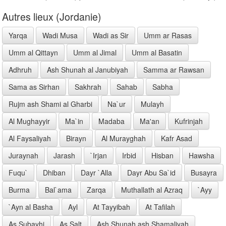
Autres lieux (Jordanie)
Yarqa
Wadi Musa
Wadi as Sir
Umm ar Rasas
Umm al Qittayn
Umm al Jimal
Umm al Basatin
Adhruh
Ash Shunah al Janubiyah
Samma ar Rawsan
Sama as Sirhan
Sakhrah
Sahab
Sabha
Rujm ash Shami al Gharbi
Na`ur
Mulayh
Al Mughayyir
Ma`in
Madaba
Ma'an
Kufrinjah
Al Faysaliyah
Birayn
Al Murayghah
Kafr Asad
Juraynah
Jarash
`Irjan
Irbid
Hisban
Hawsha
Fuqu`
Dhiban
Dayr `Alla
Dayr Abu Sa`id
Busayra
Burma
Bal`ama
Zarqa
Muthallath al Azraq
`Ayy
`Ayn al Basha
Ayl
At Tayyibah
At Tafilah
As Subayhi
As Salt
Ash Shunah ash Shamaliyah