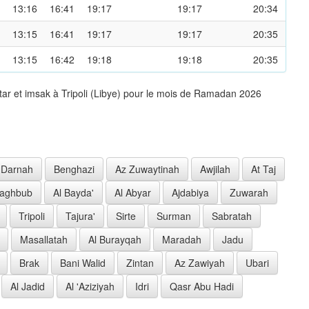
13:16
16:41
19:17
19:17
20:34
13:15
16:41
19:17
19:17
20:35
13:15
16:42
19:18
19:18
20:35
tar et imsak à Tripoli (Libye) pour le mois de Ramadan 2026
Darnah
Benghazi
Az Zuwaytinah
Awjilah
At Taj
Jaghbub
Al Bayda'
Al Abyar
Ajdabiya
Zuwarah
Tripoli
Tajura'
Sirte
Surman
Sabratah
Masallatah
Al Burayqah
Maradah
Jadu
Brak
Bani Walid
Zintan
Az Zawiyah
Ubari
Al Jadid
Al 'Aziziyah
Idri
Qasr Abu Hadi