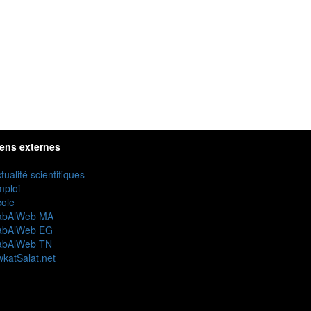
iens externes
tualité scientifiques
mploi
ole
abAlWeb MA
abAlWeb EG
abAlWeb TN
katSalat.net