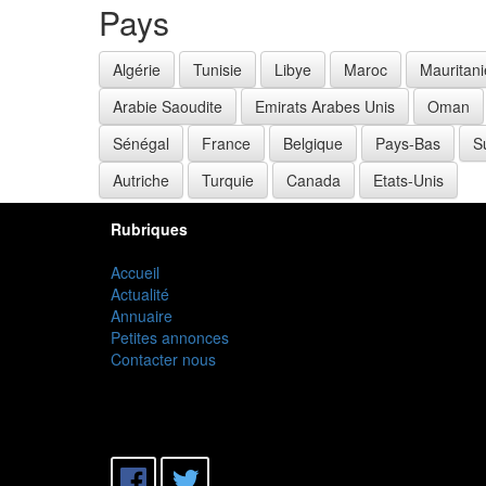
Pays
Algérie
Tunisie
Libye
Maroc
Mauritani
Arabie Saoudite
Emirats Arabes Unis
Oman
Sénégal
France
Belgique
Pays-Bas
S
Autriche
Turquie
Canada
Etats-Unis
Rubriques
Accueil
Actualité
Annuaire
Petites annonces
Contacter nous