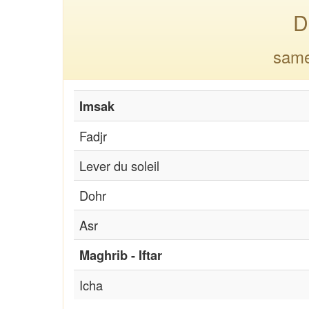
D
same
Imsak
Fadjr
Lever du soleil
Dohr
Asr
Maghrib - Iftar
Icha