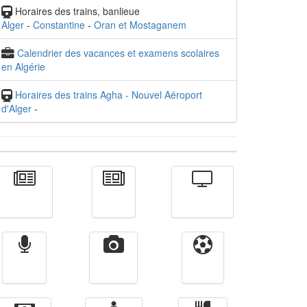
Horaires des trains, banlieue
Alger
-
Constantine
-
Oran et Mostaganem
Calendrier des vacances et examens scolaires
en Algérie
Horaires des trains Agha - Nouvel Aéroport
d'Alger
-
Actualité
الأخبار
Télévision
Radio
Vidéos
Sport