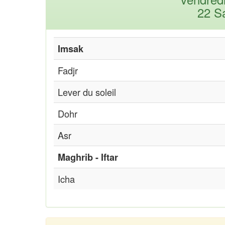
22 S
Imsak
Fadjr
Lever du soleil
Dohr
Asr
Maghrib - Iftar
Icha