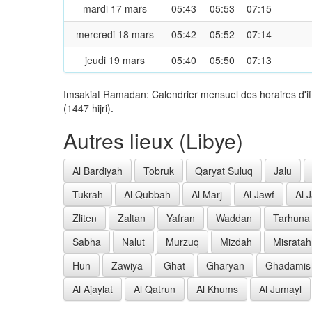
mardi 17 mars
05:43
05:53
07:15
mercredi 18 mars
05:42
05:52
07:14
jeudi 19 mars
05:40
05:50
07:13
Imsakiat Ramadan: Calendrier mensuel des horaires d'if
(1447 hijri).
Autres lieux (Libye)
Al Bardiyah
Tobruk
Qaryat Suluq
Jalu
Tukrah
Al Qubbah
Al Marj
Al Jawf
Al 
Zliten
Zaltan
Yafran
Waddan
Tarhuna
Sabha
Nalut
Murzuq
Mizdah
Misratah
Hun
Zawiya
Ghat
Gharyan
Ghadamis
Al Ajaylat
Al Qatrun
Al Khums
Al Jumayl