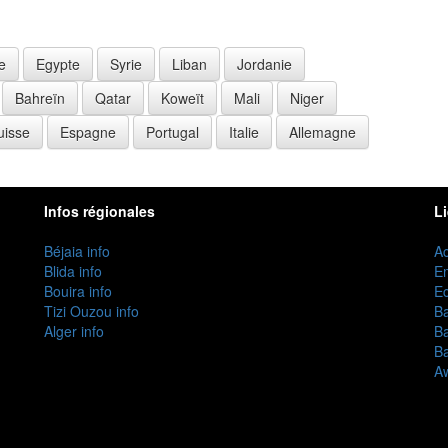
e
Egypte
Syrie
Liban
Jordanie
Bahreïn
Qatar
Koweït
Mali
Niger
uisse
Espagne
Portugal
Italie
Allemagne
Infos régionales
L
Béjaia info
Ac
Blida info
E
Bouira info
Ec
Tizi Ouzou info
B
Alger info
B
B
Aw