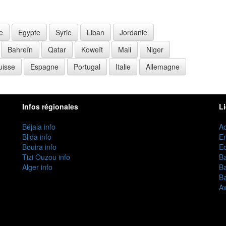
e
Egypte
Syrie
Liban
Jordanie
Bahreïn
Qatar
Koweït
Mali
Niger
uisse
Espagne
Portugal
Italie
Allemagne
Infos régionales
L
Béjaia info
Ac
Blida info
E
Bouira info
Ec
Tizi Ouzou info
B
Alger info
B
B
Aw