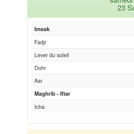
23 S
Imsak
Fadjr
Lever du soleil
Dohr
Asr
Maghrib - Iftar
Icha