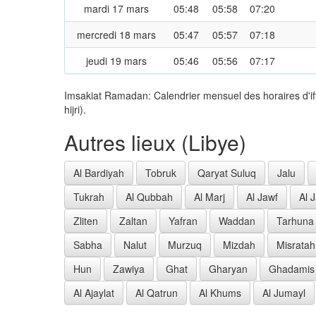
mardi 17 mars
05:48
05:58
07:20
mercredi 18 mars
05:47
05:57
07:18
jeudi 19 mars
05:46
05:56
07:17
Imsakiat Ramadan: Calendrier mensuel des horaires d'i
hijri).
Autres lieux (Libye)
Al Bardiyah
Tobruk
Qaryat Suluq
Jalu
Tukrah
Al Qubbah
Al Marj
Al Jawf
Al 
Zliten
Zaltan
Yafran
Waddan
Tarhuna
Sabha
Nalut
Murzuq
Mizdah
Misratah
Hun
Zawiya
Ghat
Gharyan
Ghadamis
Al Ajaylat
Al Qatrun
Al Khums
Al Jumayl