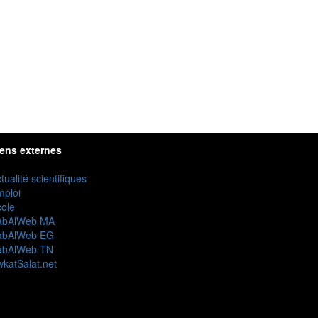
iens externes
tualité scientifiques
mploi
ole
abAlWeb MA
abAlWeb EG
abAlWeb TN
katSalat.net