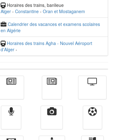
Horaires des trains, banlieue
Alger
-
Constantine
-
Oran et Mostaganem
Calendrier des vacances et examens scolaires
en Algérie
Horaires des trains Agha - Nouvel Aéroport
d'Alger
-
Actualité
الأخبار
Télévision
Radio
Vidéos
Sport