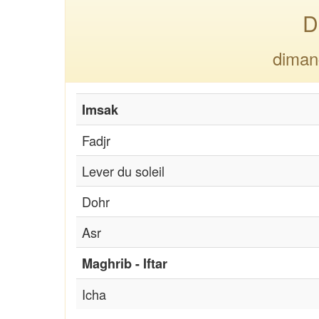
D
diman
Imsak
Fadjr
Lever du soleil
Dohr
Asr
Maghrib - Iftar
Icha