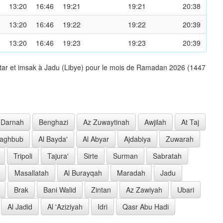
13:20
16:46
19:21
19:21
20:38
13:20
16:46
19:22
19:22
20:39
13:20
16:46
19:23
19:23
20:39
ftar et imsak à Jadu (Libye) pour le mois de Ramadan 2026 (1447
Darnah
Benghazi
Az Zuwaytinah
Awjilah
At Taj
Jaghbub
Al Bayda'
Al Abyar
Ajdabiya
Zuwarah
Tripoli
Tajura'
Sirte
Surman
Sabratah
Masallatah
Al Burayqah
Maradah
Jadu
Brak
Bani Walid
Zintan
Az Zawiyah
Ubari
Al Jadid
Al 'Aziziyah
Idri
Qasr Abu Hadi