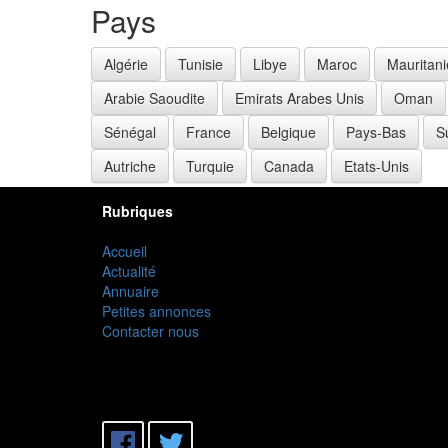
Pays
Algérie
Tunisie
Libye
Maroc
Mauritani
Arabie Saoudite
Emirats Arabes Unis
Oman
Sénégal
France
Belgique
Pays-Bas
S
Autriche
Turquie
Canada
Etats-Unis
Rubriques
Accueil
Actualité
Annuaire
Petites annonces
Contacter nous