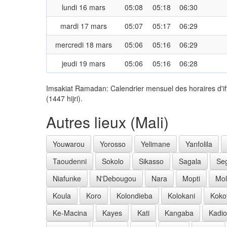
lundi 16 mars
05:08
05:18
06:30
mardi 17 mars
05:07
05:17
06:29
mercredi 18 mars
05:06
05:16
06:29
jeudi 19 mars
05:06
05:16
06:28
Imsakiat Ramadan: Calendrier mensuel des horaires d'if
(1447 hijri).
Autres lieux (Mali)
Youwarou
Yorosso
Yelimane
Yanfolila
Taoudenni
Sokolo
Sikasso
Sagala
Se
Niafunke
N'Debougou
Nara
Mopti
Mo
Koula
Koro
Kolondieba
Kolokani
Koko
Ke-Macina
Kayes
Kati
Kangaba
Kadio