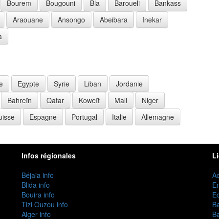
Bourem
Bougouni
Bla
Baroueli
Bankass
Araouane
Ansongo
Abeibara
Inekar
a
e
Egypte
Syrie
Liban
Jordanie
Bahreïn
Qatar
Koweït
Mali
Niger
uisse
Espagne
Portugal
Italie
Allemagne
Infos régionales
L
Béjaia info
Ac
Blida info
E
Bouira info
Ec
Tizi Ouzou info
B
Alger info
B