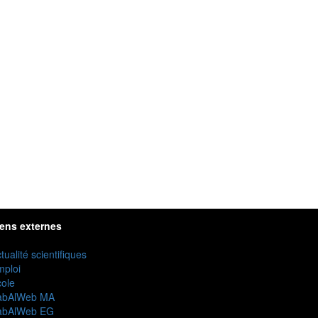
iens externes
tualité scientifiques
mploi
ole
abAlWeb MA
abAlWeb EG