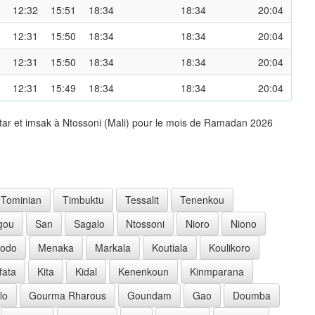
12:32
15:51
18:34
18:34
20:04
12:31
15:50
18:34
18:34
20:04
12:31
15:50
18:34
18:34
20:04
12:31
15:49
18:34
18:34
20:04
tar et imsak à Ntossoni (Mali) pour le mois de Ramadan 2026
Tominian
Timbuktu
Tessalit
Tenenkou
gou
San
Sagalo
Ntossoni
Nioro
Niono
lodo
Menaka
Markala
Koutiala
Koulikoro
fata
Kita
Kidal
Kenenkoun
Kinmparana
lo
Gourma Rharous
Goundam
Gao
Doumba