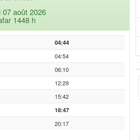
i 07 août 2026
afar 1448 h
04:44
04:54
06:10
12:29
15:42
18:47
20:17