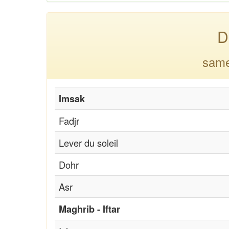
D
same
Imsak
Fadjr
Lever du soleil
Dohr
Asr
Maghrib - Iftar