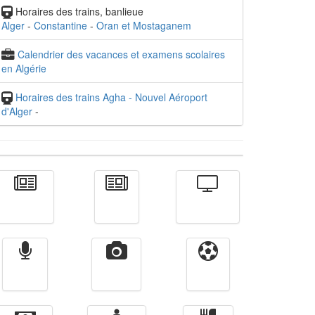
Horaires des trains, banlieue
Alger
-
Constantine
-
Oran et Mostaganem
Calendrier des vacances et examens scolaires
en Algérie
Horaires des trains Agha - Nouvel Aéroport
d'Alger
-
Actualité
الأخبار
Télévision
Radio
Vidéos
Sport