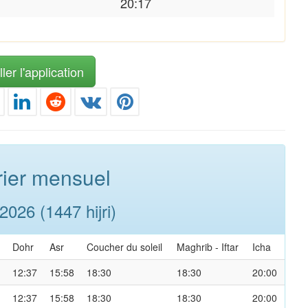
20:17
ler l'application
ier mensuel
026 (1447 hijri)
Dohr
Asr
Coucher du soleil
Maghrib
-
Iftar
Icha
12:37
15:58
18:30
18:30
20:00
12:37
15:58
18:30
18:30
20:00