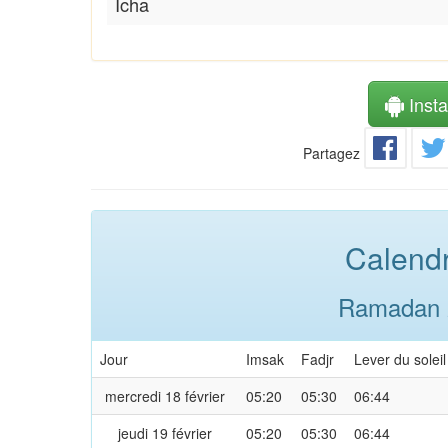
Icha
Instal
Partagez
Calendr
Ramadan 2
Jour
Imsak
Fadjr
Lever du soleil
mercredi 18 février
05:20
05:30
06:44
jeudi 19 février
05:20
05:30
06:44