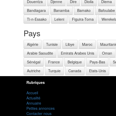
Douentza
Djenne
Dire
Dioila
Diema
Bandiagara
Banamba
Bamako
Bafoulabe
Ti-n-Essako
Leleni
Figuira-Toma
Werekel
Pays
Algérie
Tunisie
Libye
Maroc
Mauritani
Arabie Saoudite
Emirats Arabes Unis
Oman
Sénégal
France
Belgique
Pays-Bas
S
Autriche
Turquie
Canada
Etats-Unis
Rubriques
Accueil
Actualité
Annuaire
Petites annonces
Contacter nous