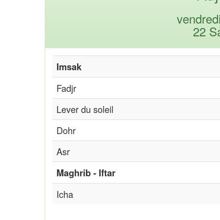
vendred
22 S
Imsak
Fadjr
Lever du soleil
Dohr
Asr
Maghrib - Iftar
Icha