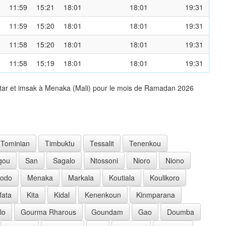
11:59
15:21
18:01
18:01
19:31
11:59
15:20
18:01
18:01
19:31
11:58
15:20
18:01
18:01
19:31
11:58
15:19
18:01
18:01
19:31
ftar et imsak à Menaka (Mali) pour le mois de Ramadan 2026
Tominian
Timbuktu
Tessalit
Tenenkou
gou
San
Sagalo
Ntossoni
Nioro
Niono
lodo
Menaka
Markala
Koutiala
Koulikoro
fata
Kita
Kidal
Kenenkoun
Kinmparana
lo
Gourma Rharous
Goundam
Gao
Doumba