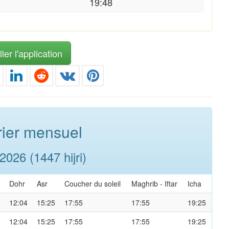
19:48
ler l'application
ier mensuel
026 (1447 hijri)
Dohr
Asr
Coucher du soleil
Maghrib
-
Iftar
Icha
12:04
15:25
17:55
17:55
19:25
12:04
15:25
17:55
17:55
19:25