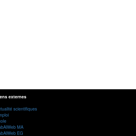
iens externes
tualité scientifiques
mploi
ole
abAlWeb MA
abAlWeb EG