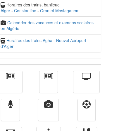
Horaires des trains, banlieue
Alger
-
Constantine
-
Oran et Mostaganem
Calendrier des vacances et examens scolaires
en Algérie
Horaires des trains Agha - Nouvel Aéroport
d'Alger
-
Actualité
الأخبار
Télévision
Radio
Vidéos
Sport