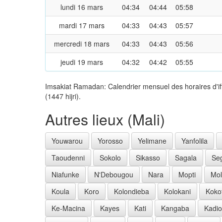
lundi 16 mars
04:34
04:44
05:58
mardi 17 mars
04:33
04:43
05:57
mercredi 18 mars
04:33
04:43
05:56
jeudi 19 mars
04:32
04:42
05:55
Imsakiat Ramadan: Calendrier mensuel des horaires d'i
(1447 hijri).
Autres lieux (Mali)
Youwarou
Yorosso
Yelimane
Yanfolila
Taoudenni
Sokolo
Sikasso
Sagala
Se
Niafunke
N'Debougou
Nara
Mopti
Mo
Koula
Koro
Kolondieba
Kolokani
Koko
Ke-Macina
Kayes
Kati
Kangaba
Kadio