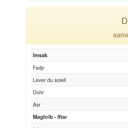
D
same
Imsak
Fadjr
Lever du soleil
Dohr
Asr
Maghrib - Iftar