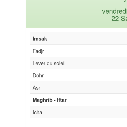
vendred
22 S
Imsak
Fadjr
Lever du soleil
Dohr
Asr
Maghrib - Iftar
Icha