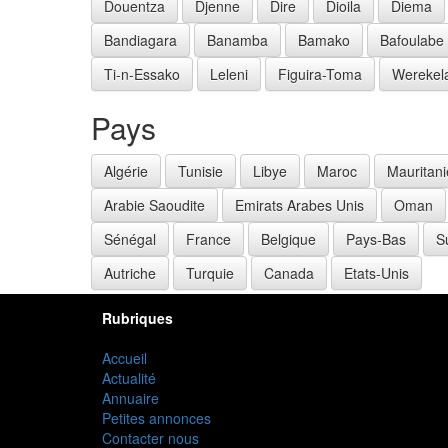
Douentza
Djenne
Dire
Dioila
Diema
Bandiagara
Banamba
Bamako
Bafoulabe
Ti-n-Essako
Leleni
Figuira-Toma
Werekel
Pays
Algérie
Tunisie
Libye
Maroc
Mauritani
Arabie Saoudite
Emirats Arabes Unis
Oman
Sénégal
France
Belgique
Pays-Bas
S
Autriche
Turquie
Canada
Etats-Unis
Rubriques
Accueil
Actualité
Annuaire
Petites annonces
Contacter nous