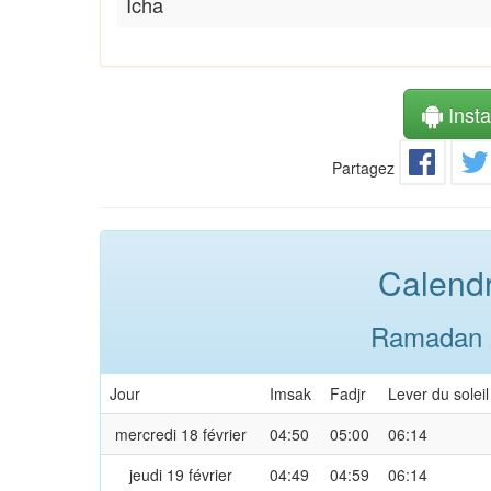
Icha
Instal
Partagez
Calendr
Ramadan 2
Jour
Imsak
Fadjr
Lever du soleil
mercredi 18 février
04:50
05:00
06:14
jeudi 19 février
04:49
04:59
06:14