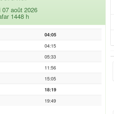
i 07 août 2026
afar 1448 h
04:05
04:15
05:33
11:56
15:05
18:19
19:49