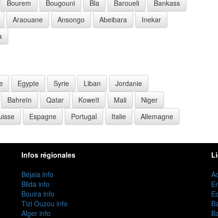
Bourem
Bougouni
Bla
Baroueli
Bankass
Araouane
Ansongo
Abeibara
Inekar
a
e
Egypte
Syrie
Liban
Jordanie
Bahreïn
Qatar
Koweït
Mali
Niger
uisse
Espagne
Portugal
Italie
Allemagne
Infos régionales
L
Béjaia info
Ac
Blida info
E
Bouira info
Ec
Tizi Ouzou info
B
Alger info
B