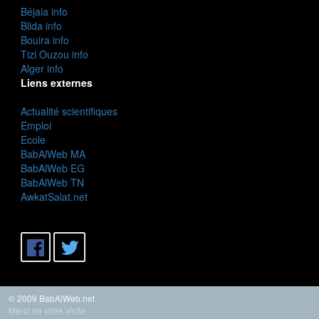
Béjaia info
Blida info
Bouira info
Tizi Ouzou info
Alger info
Liens externes
Actualité scientifiques
Emploi
Ecole
BabAlWeb MA
BabAlWeb EG
BabAlWeb TN
AwkatSalat.net
© 2009 BabAlWeb.net
Merci de votre visite