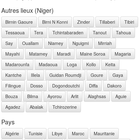
Autres lieux (Niger)
Birnin Gaoure
Birni N Konni
Zinder
Tillaberi
Tibiri
Tessaoua
Tera
Tchintabaraden
Tanout
Tahoua
Say
Ouallam
Niamey
Nguigmi
Mirriah
Mayahi
Matamey
Maradi
Maine Soroa
Magaria
Madarounfa
Madaoua
Loga
Kollo
Keita
Kantche
Illela
Guidan Roumdji
Goure
Gaya
Filingue
Dosso
Dogondoutchi
Diffa
Dakoro
Bouza
Bilma
Ayorou
Arlit
Alaghsas
Aguie
Agadez
Abalak
Tchirozerine
Pays
Algérie
Tunisie
Libye
Maroc
Mauritanie