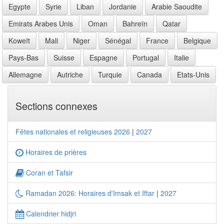
Egypte
Syrie
Liban
Jordanie
Arabie Saoudite
Emirats Arabes Unis
Oman
Bahreïn
Qatar
Koweït
Mali
Niger
Sénégal
France
Belgique
Pays-Bas
Suisse
Espagne
Portugal
Italie
Allemagne
Autriche
Turquie
Canada
Etats-Unis
Sections connexes
Fêtes nationales et religieuses 2026
|
2027
Horaires de prières
Coran et Tafsir
Ramadan 2026: Horaires d'Imsak et Iftar
|
2027
Calendrier hidjri