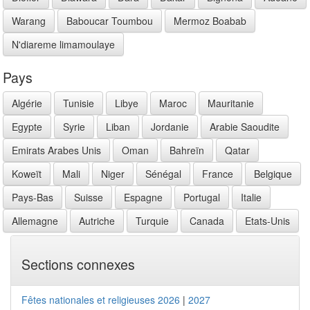
Warang
Baboucar Toumbou
Mermoz Boabab
N'diareme limamoulaye
Pays
Algérie
Tunisie
Libye
Maroc
Mauritanie
Egypte
Syrie
Liban
Jordanie
Arabie Saoudite
Emirats Arabes Unis
Oman
Bahreïn
Qatar
Koweït
Mali
Niger
Sénégal
France
Belgique
Pays-Bas
Suisse
Espagne
Portugal
Italie
Allemagne
Autriche
Turquie
Canada
Etats-Unis
Sections connexes
Fêtes nationales et religieuses 2026
|
2027