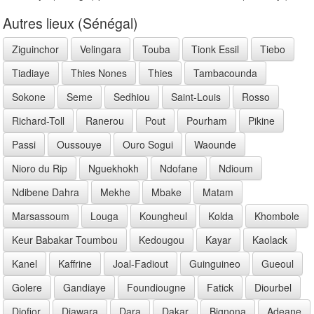
Autres lieux (Sénégal)
Ziguinchor
Velingara
Touba
Tionk Essil
Tiebo
Tiadiaye
Thies Nones
Thies
Tambacounda
Sokone
Seme
Sedhiou
Saint-Louis
Rosso
Richard-Toll
Ranerou
Pout
Pourham
Pikine
Passi
Oussouye
Ouro Sogui
Waounde
Nioro du Rip
Nguekhokh
Ndofane
Ndioum
Ndibene Dahra
Mekhe
Mbake
Matam
Marsassoum
Louga
Koungheul
Kolda
Khombole
Keur Babakar Toumbou
Kedougou
Kayar
Kaolack
Kanel
Kaffrine
Joal-Fadiout
Guinguineo
Gueoul
Golere
Gandiaye
Foundiougne
Fatick
Diourbel
Diofior
Diawara
Dara
Dakar
Bignona
Adeane