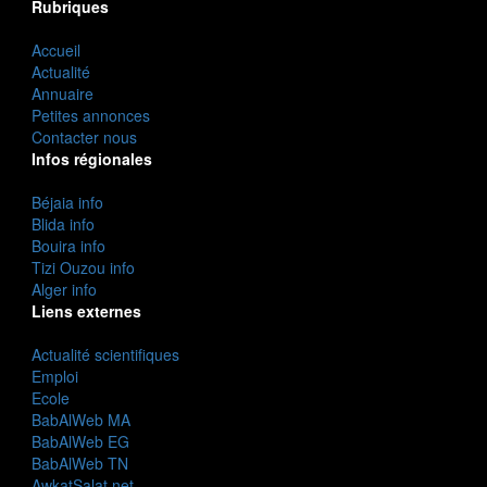
Rubriques
Accueil
Actualité
Annuaire
Petites annonces
Contacter nous
Infos régionales
Béjaia info
Blida info
Bouira info
Tizi Ouzou info
Alger info
Liens externes
Actualité scientifiques
Emploi
Ecole
BabAlWeb MA
BabAlWeb EG
BabAlWeb TN
AwkatSalat.net