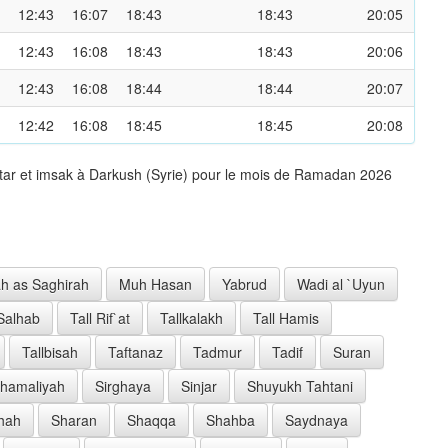
12:43
16:07
18:43
18:43
20:05
12:43
16:08
18:43
18:43
20:06
12:43
16:08
18:44
18:44
20:07
12:42
16:08
18:45
18:45
20:08
ftar et imsak à Darkush (Syrie) pour le mois de Ramadan 2026
h as Saghirah
Muh Hasan
Yabrud
Wadi al `Uyun
 Salhab
Tall Rif`at
Tallkalakh
Tall Hamis
Tallbisah
Taftanaz
Tadmur
Tadif
Suran
Shamaliyah
Sirghaya
Sinjar
Shuyukh Tahtani
hah
Sharan
Shaqqa
Shahba
Saydnaya