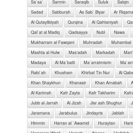
Sa`sa`
Sarmin
Saraqib
Suluk
Salqin
Sadad
Sabburah
As Sab` Biyar
Ar Riqam
Al Qutaylibiyah
Qurqina
Al Qahtaniyah
Qa
Qal`at al Madiq
Qadsayya
Nubl
Nawa
Mukharram al Fawqani
Muhradah
Muhambal
Mashta al Hulw
Mas'adah
Markadah
Mari
Madaya
Al Ma`batli
Ma`arratmisrin
Ma`ar
Rabi`ah
Khusham
Khirbat Tin Nur
Al Qab
Khan Shaykhun
Khanasir
Khan Arnabah
A
Al Karimah
Kafr Zayta
Kafr Takharim
Kafr
Jubb al Jarrah
Al Jizah
Jisr ash Shughur
Jaramana
Jarabulus
Jindayris
Jablah
Himmin
Harran al `Awamid
Huraytan
Har
Hammam Wasil
Hamah
Aleppo
Hadidah