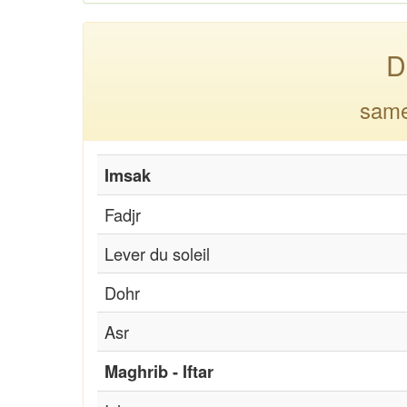
D
same
Imsak
Fadjr
Lever du soleil
Dohr
Asr
Maghrib - Iftar