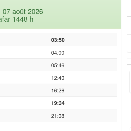
i 07 août 2026
afar 1448 h
03:50
04:00
05:46
12:40
16:26
19:34
21:08