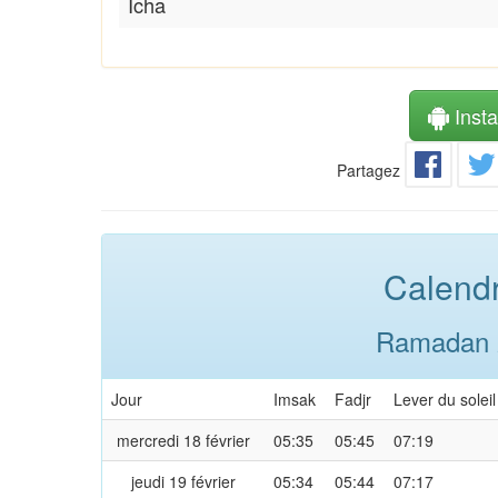
Icha
Instal
Partagez
Calendr
Ramadan 2
Jour
Imsak
Fadjr
Lever du soleil
mercredi 18 février
05:35
05:45
07:19
jeudi 19 février
05:34
05:44
07:17