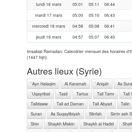
lundi 16 mars
05:01
05:11
06:44
mardi 17 mars
05:00
05:10
06:43
mercredi 18 mars
04:58
05:08
06:41
jeudi 19 mars
04:57
05:07
06:40
Imsakiat Ramadan: Calendrier mensuel des horaires d'i
(1447 hijri).
Autres lieux (Syrie)
`Ayn Halaqim
Al Karamah
`Ariqah
As Sura
`Uqayribat
Tasil
Tartus
Tall Tamr
Tall
Talldaww
Tall ad Daman
Tall Abyad
Talin
Suran
As Suqaylibiyah
Slinfah
Sirrin ash 
Shin
Shaykh Miskin
Shaykh al Hadid
Shat