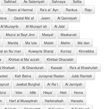
Salkhad
As Salamiyah
Sahnaya
Safita
a
Rasm al Harmal
Ra's al `Ayn
Rankus
Raju
tana
Qastal Ma`af
Jasim
Al Qamsiyah
Al Muzayrib
Al Muzayri`ah
Al Jala'
Mazra`at Bayt Jinn
Masyaf
Maskanah
`
Manbij
Ma`lula
Malah
Mahin
Ma`dan
rat an Nu`man
Kuwayris Sharqi
Kurnaz
Kinnsibba
w
Khirbat al Ma`azzah
Khirbat Ghazalah
l Khafsah
Al Ghandurah
Kassab
Ra's al Khashufah
anbel
Kafr Batna
Junaynat Raslan
Jubb Ramlah
Jayrud
Jawbat Burghal
Ar Ra`i
Al Jarniyah
Izra`
`Irbin
Idlib
Hisya'
Hish
Homs
im
Harf al Musaytirah
Harbinafsah
Harasta
Al Hadir
Ghabaghib
Al Furqlus
Al Fakhurah