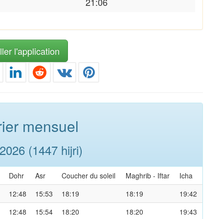
21:06
ler l'application
ier mensuel
026 (1447 hijri)
Dohr
Asr
Coucher du soleil
Maghrib
-
Iftar
Icha
12:48
15:53
18:19
18:19
19:42
12:48
15:54
18:20
18:20
19:43