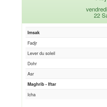
vendred
22 S
Imsak
Fadjr
Lever du soleil
Dohr
Asr
Maghrib - Iftar
Icha