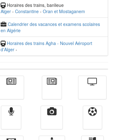
Horaires des trains, banlieue
Alger
-
Constantine
-
Oran et Mostaganem
Calendrier des vacances et examens scolaires
en Algérie
Horaires des trains Agha - Nouvel Aéroport
d'Alger
-
Actualité
الأخبار
Télévision
Radio
Vidéos
Sport