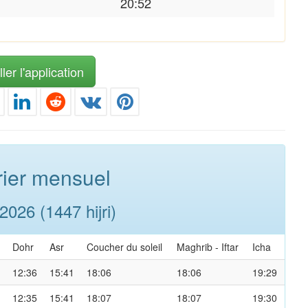
20:52
ler l'application
ier mensuel
026 (1447 hijri)
Dohr
Asr
Coucher du soleil
Maghrib
-
Iftar
Icha
12:36
15:41
18:06
18:06
19:29
12:35
15:41
18:07
18:07
19:30