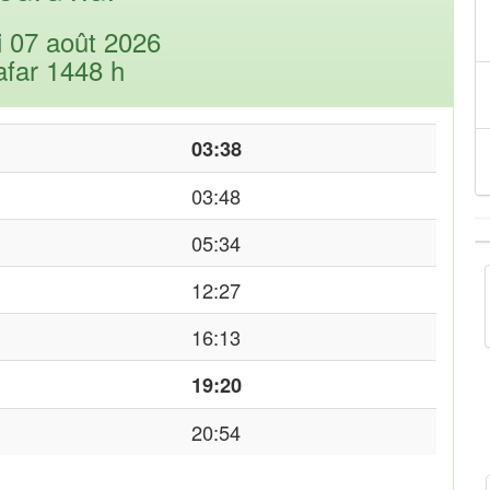
i 07 août 2026
afar 1448 h
03:38
03:48
05:34
12:27
16:13
19:20
20:54