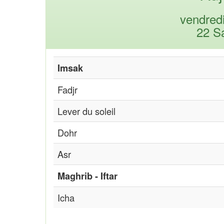
vendred
22 S
Imsak
Fadjr
Lever du soleil
Dohr
Asr
Maghrib - Iftar
Icha