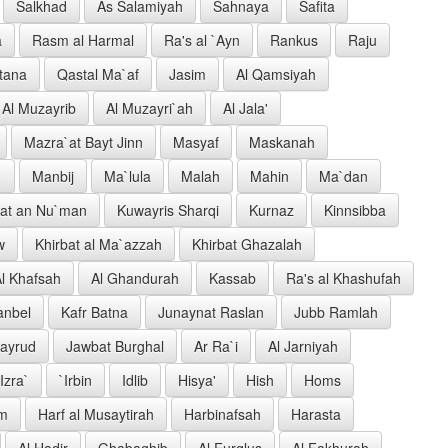
Salkhad
As Salamiyah
Sahnaya
Safita
a
Rasm al Harmal
Ra's al `Ayn
Rankus
Raju
tana
Qastal Ma`af
Jasim
Al Qamsiyah
Al Muzayrib
Al Muzayri`ah
Al Jala'
Mazra`at Bayt Jinn
Masyaf
Maskanah
`
Manbij
Ma`lula
Malah
Mahin
Ma`dan
rat an Nu`man
Kuwayris Sharqi
Kurnaz
Kinnsibba
w
Khirbat al Ma`azzah
Khirbat Ghazalah
l Khafsah
Al Ghandurah
Kassab
Ra's al Khashufah
anbel
Kafr Batna
Junaynat Raslan
Jubb Ramlah
Jayrud
Jawbat Burghal
Ar Ra`i
Al Jarniyah
Izra`
`Irbin
Idlib
Hisya'
Hish
Homs
im
Harf al Musaytirah
Harbinafsah
Harasta
Al Hadir
Ghabaghib
Al Furqlus
Al Fakhurah