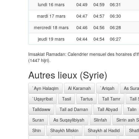
lundi 16 mars
04:49
04:59
06:31
mardi 17 mars
04:47
04:57
06:30
mercredi 18 mars
04:46
04:56
06:28
jeudi 19 mars
04:44
04:54
06:27
Imsakiat Ramadan: Calendrier mensuel des horaires d'i
(1447 hijri).
Autres lieux (Syrie)
`Ayn Halaqim
Al Karamah
`Ariqah
As Sura
`Uqayribat
Tasil
Tartus
Tall Tamr
Tall
Talldaww
Tall ad Daman
Tall Abyad
Talin
Suran
As Suqaylibiyah
Slinfah
Sirrin ash 
Shin
Shaykh Miskin
Shaykh al Hadid
Shat