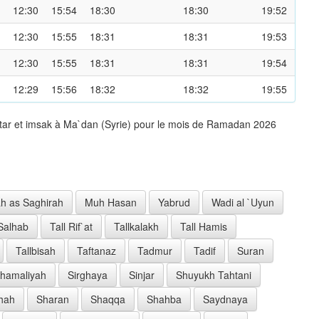
12:30
15:54
18:30
18:30
19:52
12:30
15:55
18:31
18:31
19:53
12:30
15:55
18:31
18:31
19:54
12:29
15:56
18:32
18:32
19:55
ftar et imsak à Ma`dan (Syrie) pour le mois de Ramadan 2026
h as Saghirah
Muh Hasan
Yabrud
Wadi al `Uyun
 Salhab
Tall Rif`at
Tallkalakh
Tall Hamis
Tallbisah
Taftanaz
Tadmur
Tadif
Suran
Shamaliyah
Sirghaya
Sinjar
Shuyukh Tahtani
hah
Sharan
Shaqqa
Shahba
Saydnaya