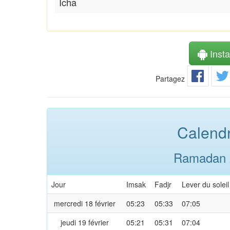
Icha
Instal
Partagez
Calendr
Ramadan 2
Jour
Imsak
Fadjr
Lever du soleil
mercredi 18 février
05:23
05:33
07:05
jeudi 19 février
05:21
05:31
07:04