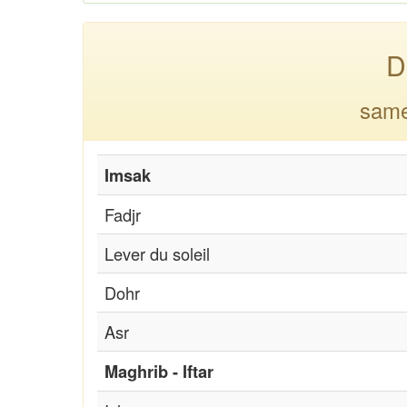
D
same
Imsak
Fadjr
Lever du soleil
Dohr
Asr
Maghrib - Iftar