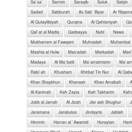
Sa`sa`
Sarmin
Saraqib
Suluk
Salqin
Sadad
Sabburah
As Sab` Biyar
Ar Riqam
Al Qutaylibiyah
Qurqina
Al Qahtaniyah
Qa
Qal`at al Madiq
Qadsayya
Nubl
Nawa
Mukharram al Fawqani
Muhradah
Muhambal
Mashta al Hulw
Mas'adah
Markadah
Mari
Madaya
Al Ma`batli
Ma`arratmisrin
Ma`ar
Rabi`ah
Khusham
Khirbat Tin Nur
Al Qab
Khan Shaykhun
Khanasir
Khan Arnabah
A
Al Karimah
Kafr Zayta
Kafr Takharim
Kafr
Jubb al Jarrah
Al Jizah
Jisr ash Shughur
Jaramana
Jarabulus
Jindayris
Jablah
Himmin
Harran al `Awamid
Huraytan
Har
Hammam Wasil
Hamah
Aleppo
Hadidah