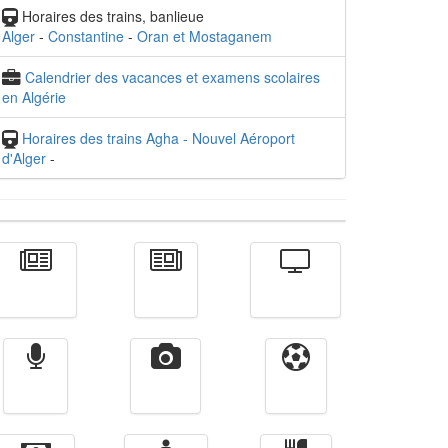
Horaires des trains, banlieue
Alger
-
Constantine
-
Oran et Mostaganem
Calendrier des vacances et examens scolaires
en Algérie
Horaires des trains Agha - Nouvel Aéroport
d'Alger
-
Actualité
الأخبار
Télévision
Radio
Vidéos
Sport