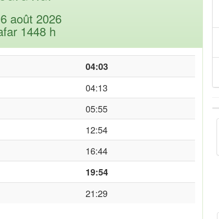
06 août 2026
afar 1448 h
04:03
04:13
05:55
12:54
16:44
19:54
21:29