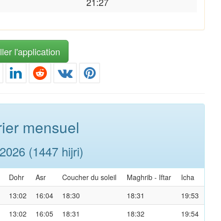
21:27
ler l'application
ier mensuel
026 (1447 hijri)
Dohr
Asr
Coucher du soleil
Maghrib
-
Iftar
Icha
13:02
16:04
18:30
18:31
19:53
13:02
16:05
18:31
18:32
19:54