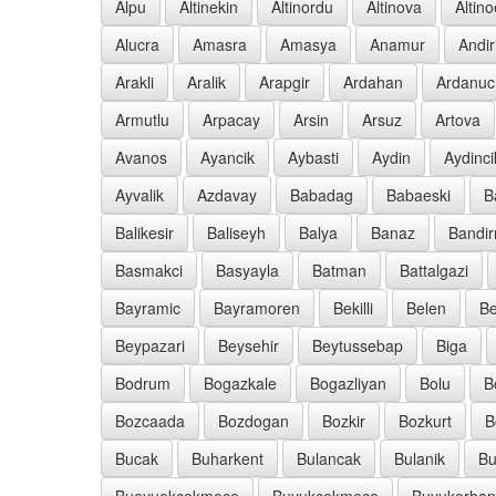
Alpu
Altinekin
Altinordu
Altinova
Altin
Alucra
Amasra
Amasya
Anamur
Andir
Arakli
Aralik
Arapgir
Ardahan
Ardanuc
Armutlu
Arpacay
Arsin
Arsuz
Artova
Avanos
Ayancik
Aybasti
Aydin
Aydinci
Ayvalik
Azdavay
Babadag
Babaeski
B
Balikesir
Baliseyh
Balya
Banaz
Bandi
Basmakci
Basyayla
Batman
Battalgazi
Bayramic
Bayramoren
Bekilli
Belen
Be
Beypazari
Beysehir
Beytussebap
Biga
Bodrum
Bogazkale
Bogazliyan
Bolu
B
Bozcaada
Bozdogan
Bozkir
Bozkurt
B
Bucak
Buharkent
Bulancak
Bulanik
Bu
Bueyuekcekmece
Buyukcekmece
Buyukorhan