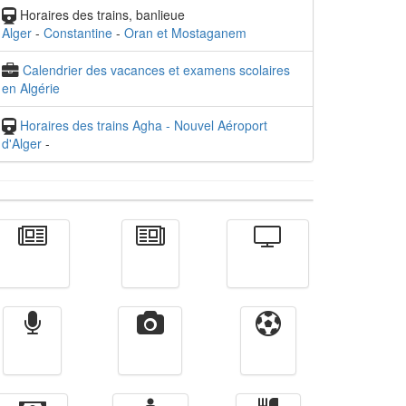
Horaires des trains, banlieue
Alger
-
Constantine
-
Oran et Mostaganem
Calendrier des vacances et examens scolaires
en Algérie
Horaires des trains Agha - Nouvel Aéroport
d'Alger
-
Actualité
الأخبار
Télévision
Radio
Vidéos
Sport