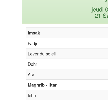
jeudi 
21 S
Imsak
Fadjr
Lever du soleil
Dohr
Asr
Maghrib - Iftar
Icha