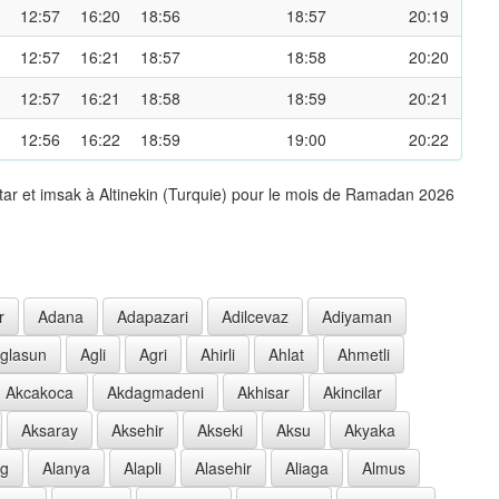
12:57
16:20
18:56
18:57
20:19
12:57
16:21
18:57
18:58
20:20
12:57
16:21
18:58
18:59
20:21
12:56
16:22
18:59
19:00
20:22
tar et imsak à Altinekin (Turquie) pour le mois de Ramadan 2026
r
Adana
Adapazari
Adilcevaz
Adiyaman
glasun
Agli
Agri
Ahirli
Ahlat
Ahmetli
Akcakoca
Akdagmadeni
Akhisar
Akincilar
Aksaray
Aksehir
Akseki
Aksu
Akyaka
ag
Alanya
Alapli
Alasehir
Aliaga
Almus