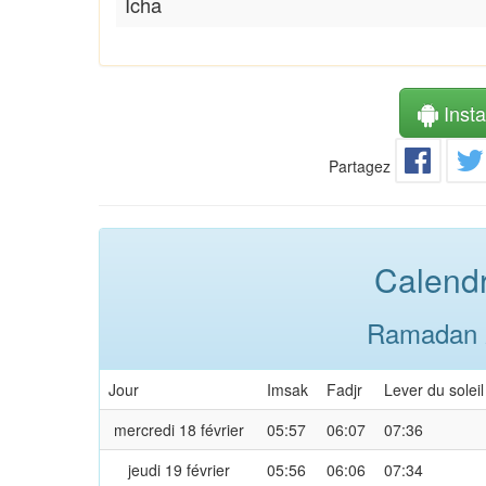
Icha
Instal
Partagez
Calendr
Ramadan 2
Jour
Imsak
Fadjr
Lever du soleil
mercredi 18 février
05:57
06:07
07:36
jeudi 19 février
05:56
06:06
07:34