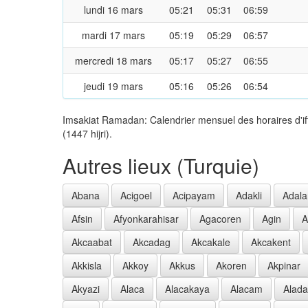
lundi 16 mars
05:21
05:31
06:59
mardi 17 mars
05:19
05:29
06:57
mercredi 18 mars
05:17
05:27
06:55
jeudi 19 mars
05:16
05:26
06:54
Imsakiat Ramadan: Calendrier mensuel des horaires d'if
(1447 hijri).
Autres lieux (Turquie)
Abana
Acigoel
Acipayam
Adakli
Adala
Afsin
Afyonkarahisar
Agacoren
Agin
A
Akcaabat
Akcadag
Akcakale
Akcakent
Akkisla
Akkoy
Akkus
Akoren
Akpinar
Akyazi
Alaca
Alacakaya
Alacam
Alad