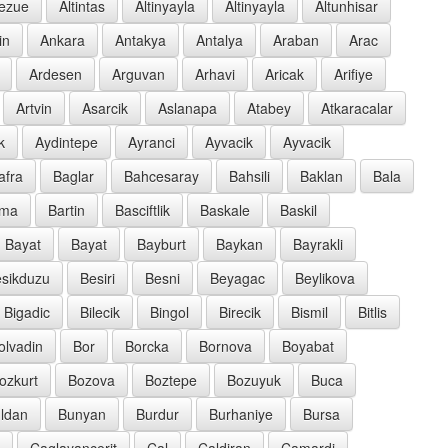
oezue
Altintas
Altinyayla
Altinyayla
Altunhisar
in
Ankara
Antakya
Antalya
Araban
Arac
Ardesen
Arguvan
Arhavi
Aricak
Arifiye
Artvin
Asarcik
Aslanapa
Atabey
Atkaracalar
k
Aydintepe
Ayranci
Ayvacik
Ayvacik
afra
Baglar
Bahcesaray
Bahsili
Baklan
Bala
rma
Bartin
Basciftlik
Baskale
Baskil
Bayat
Bayat
Bayburt
Baykan
Bayrakli
sikduzu
Besiri
Besni
Beyagac
Beylikova
Bigadic
Bilecik
Bingol
Birecik
Bismil
Bitlis
olvadin
Bor
Borcka
Bornova
Boyabat
ozkurt
Bozova
Boztepe
Bozuyuk
Buca
ldan
Bunyan
Burdur
Burhaniye
Bursa
Caglayancerit
Cal
Caldiran
Camardi