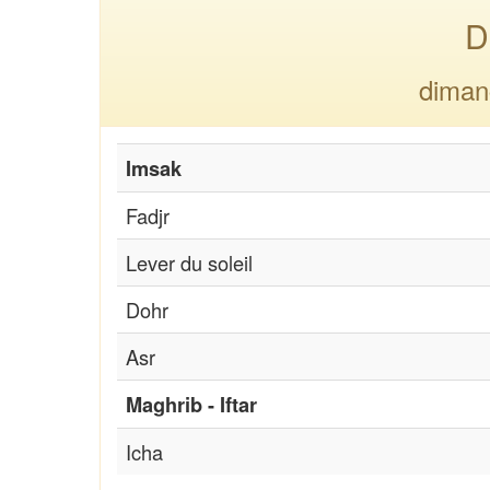
D
diman
Imsak
Fadjr
Lever du soleil
Dohr
Asr
Maghrib - Iftar
Icha