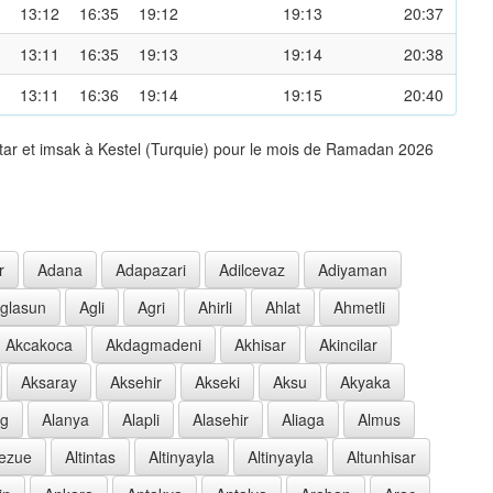
13:12
16:35
19:12
19:13
20:37
13:11
16:35
19:13
19:14
20:38
13:11
16:36
19:14
19:15
20:40
tar et imsak à Kestel (Turquie) pour le mois de Ramadan 2026
r
Adana
Adapazari
Adilcevaz
Adiyaman
glasun
Agli
Agri
Ahirli
Ahlat
Ahmetli
Akcakoca
Akdagmadeni
Akhisar
Akincilar
Aksaray
Aksehir
Akseki
Aksu
Akyaka
ag
Alanya
Alapli
Alasehir
Aliaga
Almus
oezue
Altintas
Altinyayla
Altinyayla
Altunhisar