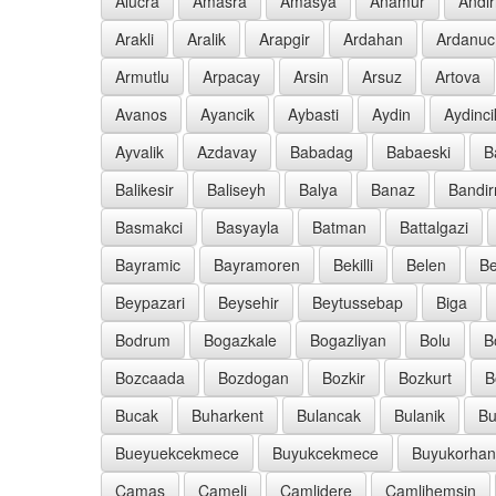
Alucra
Amasra
Amasya
Anamur
Andir
Arakli
Aralik
Arapgir
Ardahan
Ardanuc
Armutlu
Arpacay
Arsin
Arsuz
Artova
Avanos
Ayancik
Aybasti
Aydin
Aydinci
Ayvalik
Azdavay
Babadag
Babaeski
B
Balikesir
Baliseyh
Balya
Banaz
Bandi
Basmakci
Basyayla
Batman
Battalgazi
Bayramic
Bayramoren
Bekilli
Belen
Be
Beypazari
Beysehir
Beytussebap
Biga
Bodrum
Bogazkale
Bogazliyan
Bolu
B
Bozcaada
Bozdogan
Bozkir
Bozkurt
B
Bucak
Buharkent
Bulancak
Bulanik
Bu
Bueyuekcekmece
Buyukcekmece
Buyukorhan
Camas
Cameli
Camlidere
Camlihemsin