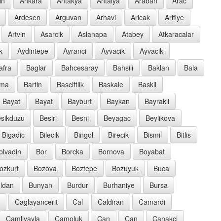
in
Ankara
Antakya
Antalya
Araban
Arac
Ardesen
Arguvan
Arhavi
Aricak
Arifiye
Artvin
Asarcik
Aslanapa
Atabey
Atkaracalar
k
Aydintepe
Ayranci
Ayvacik
Ayvacik
afra
Baglar
Bahcesaray
Bahsili
Baklan
Bala
rma
Bartin
Basciftlik
Baskale
Baskil
Bayat
Bayat
Bayburt
Baykan
Bayrakli
sikduzu
Besiri
Besni
Beyagac
Beylikova
Bigadic
Bilecik
Bingol
Birecik
Bismil
Bitlis
olvadin
Bor
Borcka
Bornova
Boyabat
ozkurt
Bozova
Boztepe
Bozuyuk
Buca
ldan
Bunyan
Burdur
Burhaniye
Bursa
Caglayancerit
Cal
Caldiran
Camardi
Camliyayla
Camoluk
Can
Can
Canakci