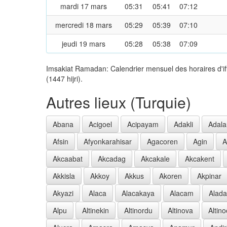
mardi 17 mars
05:31
05:41
07:12
mercredi 18 mars
05:29
05:39
07:10
jeudi 19 mars
05:28
05:38
07:09
Imsakiat Ramadan: Calendrier mensuel des horaires d'if
(1447 hijri).
Autres lieux (Turquie)
Abana
Acigoel
Acipayam
Adakli
Adala
Afsin
Afyonkarahisar
Agacoren
Agin
A
Akcaabat
Akcadag
Akcakale
Akcakent
Akkisla
Akkoy
Akkus
Akoren
Akpinar
Akyazi
Alaca
Alacakaya
Alacam
Alad
Alpu
Altinekin
Altinordu
Altinova
Altin