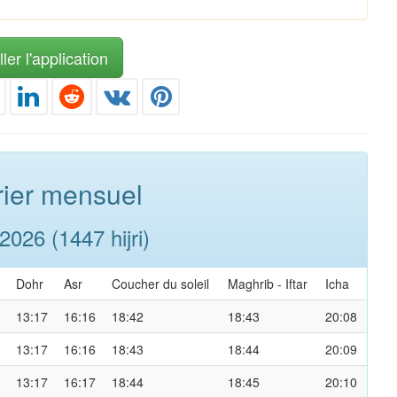
ler l'application
ier mensuel
026 (1447 hijri)
Dohr
Asr
Coucher du soleil
Maghrib
-
Iftar
Icha
13:17
16:16
18:42
18:43
20:08
13:17
16:16
18:43
18:44
20:09
13:17
16:17
18:44
18:45
20:10