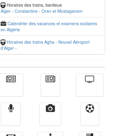
Horaires des trains, banlieue
Alger
-
Constantine
-
Oran et Mostaganem
Calendrier des vacances et examens scolaires
en Algérie
Horaires des trains Agha - Nouvel Aéroport
d'Alger
-
Actualité
الأخبار
Télévision
Radio
Vidéos
Sport