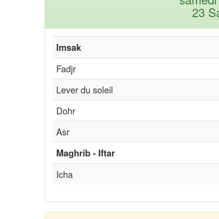
23 S
Imsak
Fadjr
Lever du soleil
Dohr
Asr
Maghrib - Iftar
Icha