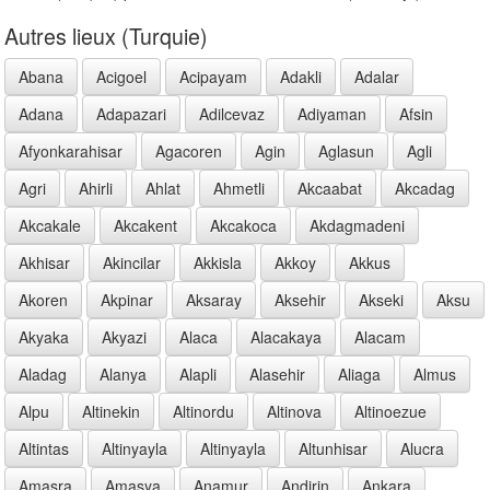
Autres lieux (Turquie)
Abana
Acigoel
Acipayam
Adakli
Adalar
Adana
Adapazari
Adilcevaz
Adiyaman
Afsin
Afyonkarahisar
Agacoren
Agin
Aglasun
Agli
Agri
Ahirli
Ahlat
Ahmetli
Akcaabat
Akcadag
Akcakale
Akcakent
Akcakoca
Akdagmadeni
Akhisar
Akincilar
Akkisla
Akkoy
Akkus
Akoren
Akpinar
Aksaray
Aksehir
Akseki
Aksu
Akyaka
Akyazi
Alaca
Alacakaya
Alacam
Aladag
Alanya
Alapli
Alasehir
Aliaga
Almus
Alpu
Altinekin
Altinordu
Altinova
Altinoezue
Altintas
Altinyayla
Altinyayla
Altunhisar
Alucra
Amasra
Amasya
Anamur
Andirin
Ankara