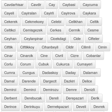
Cavdarhisar
Cavdir
Cay
Caybasi
Caycuma
Cayeli
Cayiralan
Cayirli
Cayirova
Caykara
Cekerek
Cekmekoey
Celebi
Celikhan
Celtik
Celtikci
Cemisgezek
Cerkes
Cermik
Cesme
Ceyhan
Ceylanpinar
Cicekdagi
Cide
Cifteler
Ciftlik
Ciftlikkoy
Cihanbeyli
Cildir
Cilimli
Cimin
Cinar
Cinarcik
Cine
Civril
Cizre
Cobanlar
Corlu
Corum
Cubuk
Cukurca
Cumayeri
Cumra
Cungus
Dadaskoy
Daday
Dalaman
Damal
Darende
Dargecit
Dazkiri
Delice
Demirci
Demirci
Demirozu
Demre
Denizli
Derbent
Derebucak
Dereli
Derepazari
Derik
Derince
Derinkuyu
Dernekpazari
Develi
Devrek