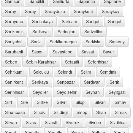
Samsun
Sandikli
Sanliurfa
Sapanca
Saphane
Saray
Saray
Sarayduzu
Saraykent
Saraykoy
Sarayonu
Saricakaya
Saricam
Sarigol
Sarigol
Sarikamis
Sarikaya
Sarioglan
Sariveliler
Sariyahsi
Sariz
Sarkikaraagac
Sarkisla
Sarkoey
Saruhanli
Sason
Savastepe
Savsat
Savur
Seben
Sebin Karahisar
Sefaatli
Seferihisar
Sehitkamil
Selcuklu
Selendi
Selim
Semdinli
Senirkent
Senkaya
Senpazar
Serdivan
Serik
Serinhisar
Seydiler
Seydisehir
Seyhan
Seyitgazi
Siirt
Sile
Silifke
Silivri
Silopi
Silvan
Simav
Sinanpasa
Sincik
Sindirgi
Sinop
Siran
Sirnak
Sirvan
Sivas
Sivasli
Siverek
Sivrice
Sivrihisar
Sogut
Sogutlu
Sogutlu
Soeke
Solhan
Soma