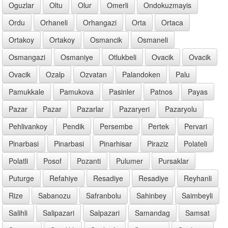
Oguzlar
Oltu
Olur
Omerli
Ondokuzmayis
Ordu
Orhaneli
Orhangazi
Orta
Ortaca
Ortakoy
Ortakoy
Osmancik
Osmaneli
Osmangazi
Osmaniye
Otlukbeli
Ovacik
Ovacik
Ovacik
Ozalp
Ozvatan
Palandoken
Palu
Pamukkale
Pamukova
Pasinler
Patnos
Payas
Pazar
Pazar
Pazarlar
Pazaryeri
Pazaryolu
Pehlivankoy
Pendik
Persembe
Pertek
Pervari
Pinarbasi
Pinarbasi
Pinarhisar
Piraziz
Polateli
Polatli
Posof
Pozanti
Pulumer
Pursaklar
Puturge
Refahiye
Resadiye
Resadiye
Reyhanli
Rize
Sabanozu
Safranbolu
Sahinbey
Saimbeyli
Salihli
Salipazari
Salpazari
Samandag
Samsat