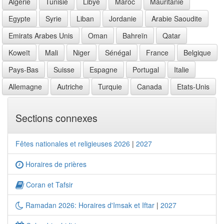
Algérie
Tunisie
Libye
Maroc
Mauritanie
Egypte
Syrie
Liban
Jordanie
Arabie Saoudite
Emirats Arabes Unis
Oman
Bahreïn
Qatar
Koweït
Mali
Niger
Sénégal
France
Belgique
Pays-Bas
Suisse
Espagne
Portugal
Italie
Allemagne
Autriche
Turquie
Canada
Etats-Unis
Sections connexes
Fêtes nationales et religieuses 2026
|
2027
Horaires de prières
Coran et Tafsir
Ramadan 2026: Horaires d'Imsak et Iftar
|
2027