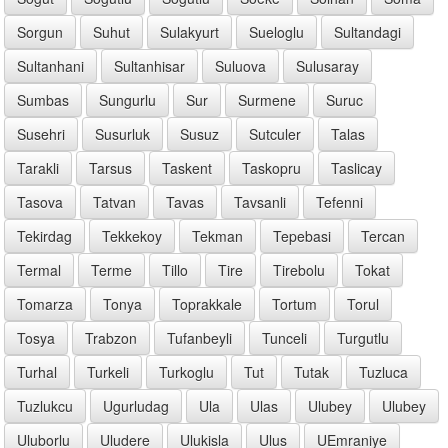
Sorgun
Suhut
Sulakyurt
Sueloglu
Sultandagi
Sultanhani
Sultanhisar
Suluova
Sulusaray
Sumbas
Sungurlu
Sur
Surmene
Suruc
Susehri
Susurluk
Susuz
Sutculer
Talas
Tarakli
Tarsus
Taskent
Taskopru
Taslicay
Tasova
Tatvan
Tavas
Tavsanli
Tefenni
Tekirdag
Tekkekoy
Tekman
Tepebasi
Tercan
Termal
Terme
Tillo
Tire
Tirebolu
Tokat
Tomarza
Tonya
Toprakkale
Tortum
Torul
Tosya
Trabzon
Tufanbeyli
Tunceli
Turgutlu
Turhal
Turkeli
Turkoglu
Tut
Tutak
Tuzluca
Tuzlukcu
Ugurludag
Ula
Ulas
Ulubey
Ulubey
Uluborlu
Uludere
Ulukisla
Ulus
UEmraniye