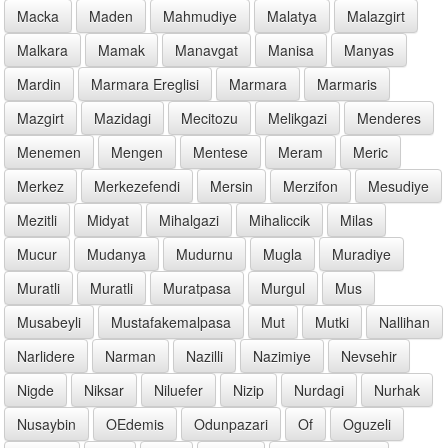
Macka
Maden
Mahmudiye
Malatya
Malazgirt
Malkara
Mamak
Manavgat
Manisa
Manyas
Mardin
Marmara Ereglisi
Marmara
Marmaris
Mazgirt
Mazidagi
Mecitozu
Melikgazi
Menderes
Menemen
Mengen
Mentese
Meram
Meric
Merkez
Merkezefendi
Mersin
Merzifon
Mesudiye
Mezitli
Midyat
Mihalgazi
Mihaliccik
Milas
Mucur
Mudanya
Mudurnu
Mugla
Muradiye
Muratli
Muratli
Muratpasa
Murgul
Mus
Musabeyli
Mustafakemalpasa
Mut
Mutki
Nallihan
Narlidere
Narman
Nazilli
Nazimiye
Nevsehir
Nigde
Niksar
Niluefer
Nizip
Nurdagi
Nurhak
Nusaybin
OEdemis
Odunpazari
Of
Oguzeli