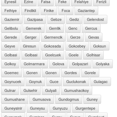
Eynesil
Ezine
Fatsa
Feke
Felahiye
Ferizli
Fethiye
Findikli
Finike
Foca
Gaziantep
Gaziemir
Gazipasa
Gebze
Gediz
Gelendost
Gelibolu
Gemerek
Gemlik
Genc
Gercus
Gerede
Gerger
Germencik
Gerze
Gevas
Geyve
Giresun
Gokceada
Gokcebey
Goksun
Golbasi
Golbasi
Goelcuek
Goele
Golhisar
Golkoy
Golmarmara
Golova
Golpazari
Golyaka
Goemec
Gonen
Gonen
Gordes
Gorele
Goynucek
Goynuk
Guce
Guclukonak
Gulagac
Gulnar
Gulsehir
Gulyali
Gumushacikoy
Gumushane
Gumusova
Gundogmus
Guney
Guneysinir
Guneysu
Gunyuzu
Gurgentepe
Guroymak
Gurpinar
Gursu
Gurun
Guzelyurt