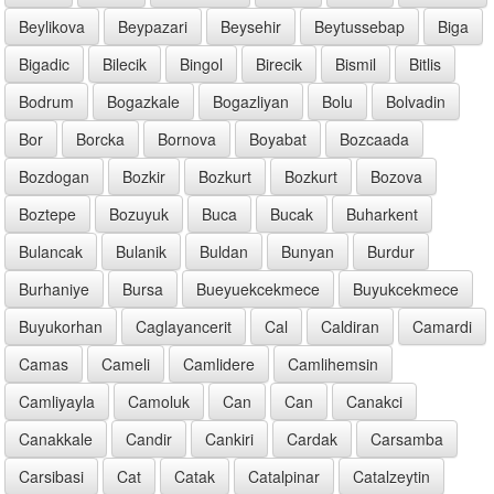
Beylikova
Beypazari
Beysehir
Beytussebap
Biga
Bigadic
Bilecik
Bingol
Birecik
Bismil
Bitlis
Bodrum
Bogazkale
Bogazliyan
Bolu
Bolvadin
Bor
Borcka
Bornova
Boyabat
Bozcaada
Bozdogan
Bozkir
Bozkurt
Bozkurt
Bozova
Boztepe
Bozuyuk
Buca
Bucak
Buharkent
Bulancak
Bulanik
Buldan
Bunyan
Burdur
Burhaniye
Bursa
Bueyuekcekmece
Buyukcekmece
Buyukorhan
Caglayancerit
Cal
Caldiran
Camardi
Camas
Cameli
Camlidere
Camlihemsin
Camliyayla
Camoluk
Can
Can
Canakci
Canakkale
Candir
Cankiri
Cardak
Carsamba
Carsibasi
Cat
Catak
Catalpinar
Catalzeytin