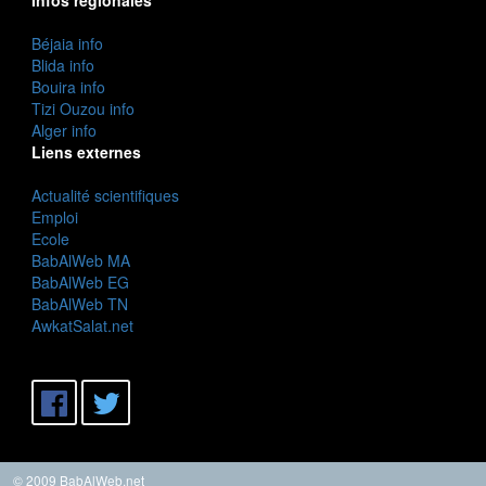
Béjaia info
Blida info
Bouira info
Tizi Ouzou info
Alger info
Liens externes
Actualité scientifiques
Emploi
Ecole
BabAlWeb MA
BabAlWeb EG
BabAlWeb TN
AwkatSalat.net
© 2009 BabAlWeb.net