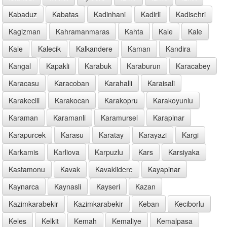
Kabaduz
Kabatas
Kadinhani
Kadirli
Kadisehri
Kagizman
Kahramanmaras
Kahta
Kale
Kale
Kale
Kalecik
Kalkandere
Kaman
Kandira
Kangal
Kapakli
Karabuk
Karaburun
Karacabey
Karacasu
Karacoban
Karahalli
Karaisali
Karakecili
Karakocan
Karakopru
Karakoyunlu
Karaman
Karamanli
Karamursel
Karapinar
Karapurcek
Karasu
Karatay
Karayazi
Kargi
Karkamis
Karliova
Karpuzlu
Kars
Karsiyaka
Kastamonu
Kavak
Kavaklidere
Kayapinar
Kaynarca
Kaynasli
Kayseri
Kazan
Kazimkarabekir
Kazimkarabekir
Keban
Keciborlu
Keles
Kelkit
Kemah
Kemaliye
Kemalpasa