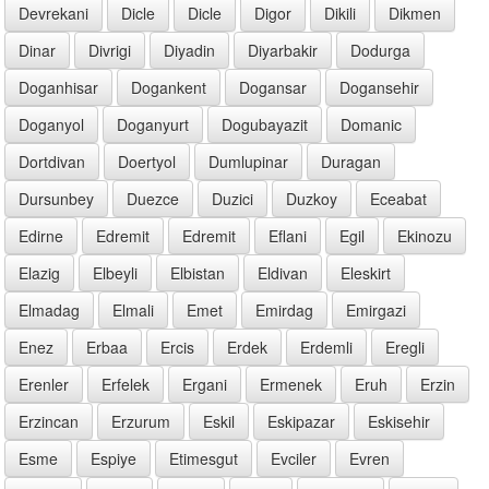
Devrekani
Dicle
Dicle
Digor
Dikili
Dikmen
Dinar
Divrigi
Diyadin
Diyarbakir
Dodurga
Doganhisar
Dogankent
Dogansar
Dogansehir
Doganyol
Doganyurt
Dogubayazit
Domanic
Dortdivan
Doertyol
Dumlupinar
Duragan
Dursunbey
Duezce
Duzici
Duzkoy
Eceabat
Edirne
Edremit
Edremit
Eflani
Egil
Ekinozu
Elazig
Elbeyli
Elbistan
Eldivan
Eleskirt
Elmadag
Elmali
Emet
Emirdag
Emirgazi
Enez
Erbaa
Ercis
Erdek
Erdemli
Eregli
Erenler
Erfelek
Ergani
Ermenek
Eruh
Erzin
Erzincan
Erzurum
Eskil
Eskipazar
Eskisehir
Esme
Espiye
Etimesgut
Evciler
Evren