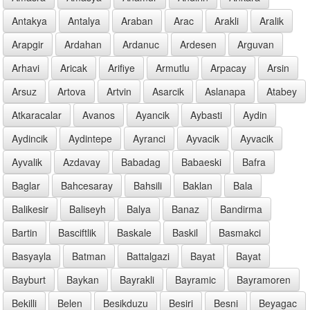
Antakya
Antalya
Araban
Arac
Arakli
Aralik
Arapgir
Ardahan
Ardanuc
Ardesen
Arguvan
Arhavi
Aricak
Arifiye
Armutlu
Arpacay
Arsin
Arsuz
Artova
Artvin
Asarcik
Aslanapa
Atabey
Atkaracalar
Avanos
Ayancik
Aybasti
Aydin
Aydincik
Aydintepe
Ayranci
Ayvacik
Ayvacik
Ayvalik
Azdavay
Babadag
Babaeski
Bafra
Baglar
Bahcesaray
Bahsili
Baklan
Bala
Balikesir
Baliseyh
Balya
Banaz
Bandirma
Bartin
Basciftlik
Baskale
Baskil
Basmakci
Basyayla
Batman
Battalgazi
Bayat
Bayat
Bayburt
Baykan
Bayrakli
Bayramic
Bayramoren
Bekilli
Belen
Besikduzu
Besiri
Besni
Beyagac