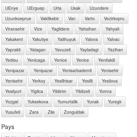
UEnye
UErguep
Urla
Usak
Uzundere
Uzunkoeprue
Vakfikebir
Van
Varto
Vezirkopru
Viransehir
Vize
Yaglidere
Yahsihan
Yahyali
Yakakent
Yakutiye
Yalihuyuk
Yalova
Yalvac
Yaprakli
Yatagan
Yavuzeli
Yayladagi
Yazihan
Yedisu
Yenicaga
Yenice
Yenice
Yenifakili
Yenipazar
Yenipazar
Yenisarbademli
Yenisehir
Yenisehir
Yerkoy
Yesilhisar
Yesilli
Yesilova
Yesilyurt
Yigilca
Yildirim
Yildizeli
Yomra
Yozgat
Yuksekova
Yumurtalik
Yunak
Yuregir
Yusufeli
Zara
Zile
Zonguldak
Pays