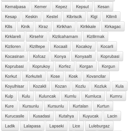
Kemalpasa
Kemer
Kepez
Kepsut
Kesan
Kesap
Keskin
Kestel
Kibriscik
Kigi
Kilimli
Kilis
Kinik
Kiraz
Kirikhan
Kirikkale
Kirkagac
Kirklareli
Kirsehir
Kizilcahamam
Kizilirmak
Kiziloren
Kiziltepe
Kocaali
Kocakoy
Kocarli
Kocasinan
Kofcaz
Konya
Konyaalti
Koprubasi
Koprubasi
Koprukoy
Korfez
Korgan
Korgun
Korkut
Korkuteli
Kose
Kosk
Kovancilar
Koyulhisar
Kozakli
Kozan
Kozlu
Kozluk
Kula
Kulp
Kulu
Kuluncak
Kumlu
Kumluca
Kumru
Kure
Kursunlu
Kursunlu
Kurtalan
Kurtun
Kurucasile
Kusadasi
Kutahya
Kuyucak
Lacin
Ladik
Lalapasa
Lapseki
Lice
Luleburgaz