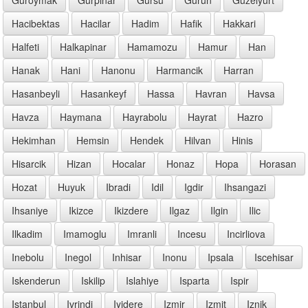
Hacibektas
Hacilar
Hadim
Hafik
Hakkari
Halfeti
Halkapinar
Hamamozu
Hamur
Han
Hanak
Hani
Hanonu
Harmancik
Harran
Hasanbeyli
Hasankeyf
Hassa
Havran
Havsa
Havza
Haymana
Hayrabolu
Hayrat
Hazro
Hekimhan
Hemsin
Hendek
Hilvan
Hinis
Hisarcik
Hizan
Hocalar
Honaz
Hopa
Horasan
Hozat
Huyuk
Ibradi
Idil
Igdir
Ihsangazi
Ihsaniye
Ikizce
Ikizdere
Ilgaz
Ilgin
Ilic
Ilkadim
Imamoglu
Imranli
Incesu
Incirliova
Inebolu
Inegol
Inhisar
Inonu
Ipsala
Iscehisar
Iskenderun
Iskilip
Islahiye
Isparta
Ispir
Istanbul
Ivrindi
Iyidere
Izmir
Izmit
Iznik