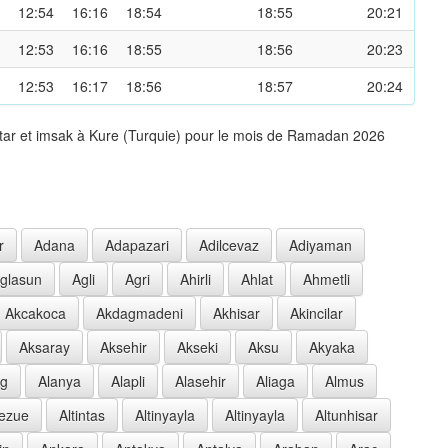
12:54
16:16
18:54
18:55
20:21
12:53
16:16
18:55
18:56
20:23
12:53
16:17
18:56
18:57
20:24
ftar et imsak à Kure (Turquie) pour le mois de Ramadan 2026
r
Adana
Adapazari
Adilcevaz
Adiyaman
glasun
Agli
Agri
Ahirli
Ahlat
Ahmetli
Akcakoca
Akdagmadeni
Akhisar
Akincilar
Aksaray
Aksehir
Akseki
Aksu
Akyaka
ag
Alanya
Alapli
Alasehir
Aliaga
Almus
oezue
Altintas
Altinyayla
Altinyayla
Altunhisar