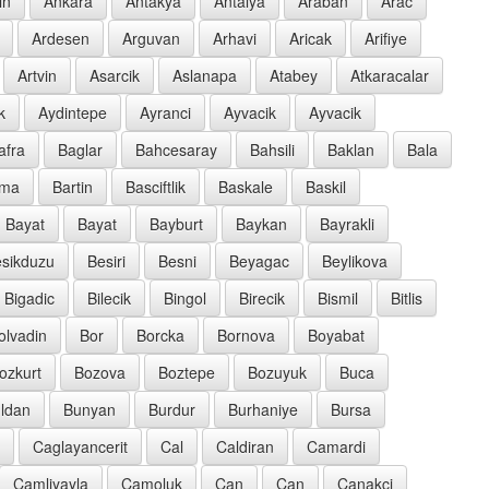
in
Ankara
Antakya
Antalya
Araban
Arac
Ardesen
Arguvan
Arhavi
Aricak
Arifiye
Artvin
Asarcik
Aslanapa
Atabey
Atkaracalar
k
Aydintepe
Ayranci
Ayvacik
Ayvacik
afra
Baglar
Bahcesaray
Bahsili
Baklan
Bala
rma
Bartin
Basciftlik
Baskale
Baskil
Bayat
Bayat
Bayburt
Baykan
Bayrakli
sikduzu
Besiri
Besni
Beyagac
Beylikova
Bigadic
Bilecik
Bingol
Birecik
Bismil
Bitlis
olvadin
Bor
Borcka
Bornova
Boyabat
ozkurt
Bozova
Boztepe
Bozuyuk
Buca
ldan
Bunyan
Burdur
Burhaniye
Bursa
Caglayancerit
Cal
Caldiran
Camardi
Camliyayla
Camoluk
Can
Can
Canakci