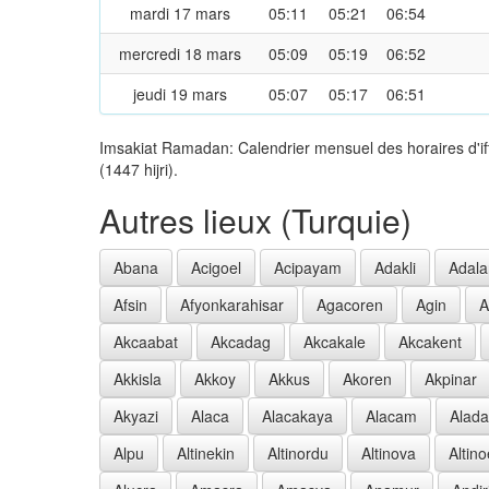
mardi 17 mars
05:11
05:21
06:54
mercredi 18 mars
05:09
05:19
06:52
jeudi 19 mars
05:07
05:17
06:51
Imsakiat Ramadan: Calendrier mensuel des horaires d'i
(1447 hijri).
Autres lieux (Turquie)
Abana
Acigoel
Acipayam
Adakli
Adala
Afsin
Afyonkarahisar
Agacoren
Agin
A
Akcaabat
Akcadag
Akcakale
Akcakent
Akkisla
Akkoy
Akkus
Akoren
Akpinar
Akyazi
Alaca
Alacakaya
Alacam
Alad
Alpu
Altinekin
Altinordu
Altinova
Altin