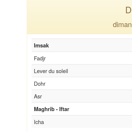
D
diman
Imsak
Fadjr
Lever du soleil
Dohr
Asr
Maghrib - Iftar
Icha