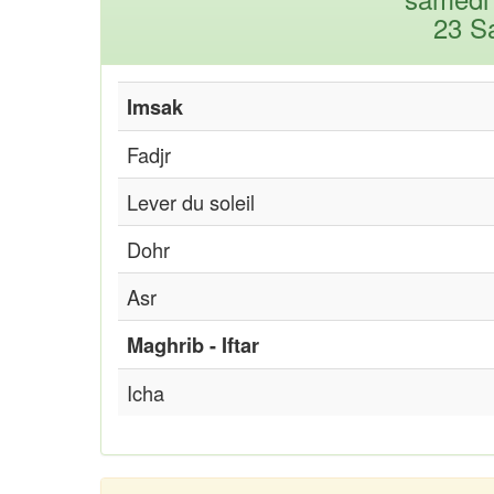
23 S
Imsak
Fadjr
Lever du soleil
Dohr
Asr
Maghrib - Iftar
Icha