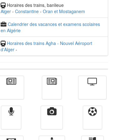
Horaires des trains, banlieue
Alger
-
Constantine
-
Oran et Mostaganem
Calendrier des vacances et examens scolaires
en Algérie
Horaires des trains Agha - Nouvel Aéroport
d'Alger
-
Actualité
الأخبار
Télévision
Radio
Vidéos
Sport