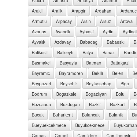
Alucra
Amasra
Amasya
Anamur
Andir
Arakli
Aralik
Arapgir
Ardahan
Ardanuc
Armutlu
Arpacay
Arsin
Arsuz
Artova
Avanos
Ayancik
Aybasti
Aydin
Aydinci
Ayvalik
Azdavay
Babadag
Babaeski
B
Balikesir
Baliseyh
Balya
Banaz
Bandi
Basmakci
Basyayla
Batman
Battalgazi
Bayramic
Bayramoren
Bekilli
Belen
Be
Beypazari
Beysehir
Beytussebap
Biga
Bodrum
Bogazkale
Bogazliyan
Bolu
B
Bozcaada
Bozdogan
Bozkir
Bozkurt
B
Bucak
Buharkent
Bulancak
Bulanik
Bu
Bueyuekcekmece
Buyukcekmece
Buyukorhan
Camas
Cameli
Camlidere
Camlihemsin