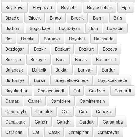
Beylikova
Beypazari
Beysehir
Beytussebap
Biga
Bigadic
Bilecik
Bingol
Birecik
Bismil
Bitlis
Bodrum
Bogazkale
Bogazliyan
Bolu
Bolvadin
Bor
Borcka
Bornova
Boyabat
Bozcaada
Bozdogan
Bozkir
Bozkurt
Bozkurt
Bozova
Boztepe
Bozuyuk
Buca
Bucak
Buharkent
Bulancak
Bulanik
Buldan
Bunyan
Burdur
Burhaniye
Bursa
Bueyuekcekmece
Buyukcekmece
Buyukorhan
Caglayancerit
Cal
Caldiran
Camardi
Camas
Cameli
Camlidere
Camlihemsin
Camliyayla
Camoluk
Can
Can
Canakci
Canakkale
Candir
Cankiri
Cardak
Carsamba
Carsibasi
Cat
Catak
Catalpinar
Catalzeytin