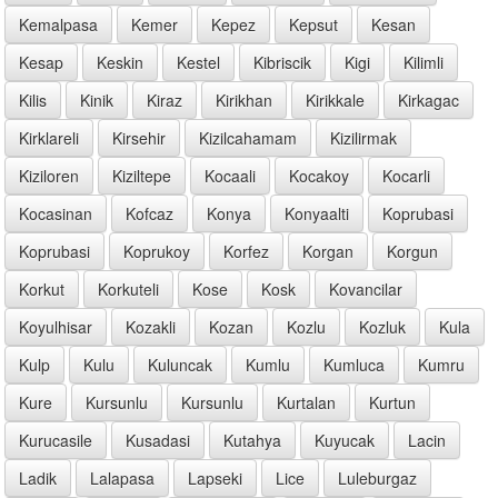
Kemalpasa
Kemer
Kepez
Kepsut
Kesan
Kesap
Keskin
Kestel
Kibriscik
Kigi
Kilimli
Kilis
Kinik
Kiraz
Kirikhan
Kirikkale
Kirkagac
Kirklareli
Kirsehir
Kizilcahamam
Kizilirmak
Kiziloren
Kiziltepe
Kocaali
Kocakoy
Kocarli
Kocasinan
Kofcaz
Konya
Konyaalti
Koprubasi
Koprubasi
Koprukoy
Korfez
Korgan
Korgun
Korkut
Korkuteli
Kose
Kosk
Kovancilar
Koyulhisar
Kozakli
Kozan
Kozlu
Kozluk
Kula
Kulp
Kulu
Kuluncak
Kumlu
Kumluca
Kumru
Kure
Kursunlu
Kursunlu
Kurtalan
Kurtun
Kurucasile
Kusadasi
Kutahya
Kuyucak
Lacin
Ladik
Lalapasa
Lapseki
Lice
Luleburgaz