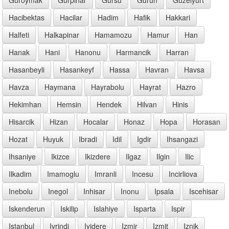
Hacibektas
Hacilar
Hadim
Hafik
Hakkari
Halfeti
Halkapinar
Hamamozu
Hamur
Han
Hanak
Hani
Hanonu
Harmancik
Harran
Hasanbeyli
Hasankeyf
Hassa
Havran
Havsa
Havza
Haymana
Hayrabolu
Hayrat
Hazro
Hekimhan
Hemsin
Hendek
Hilvan
Hinis
Hisarcik
Hizan
Hocalar
Honaz
Hopa
Horasan
Hozat
Huyuk
Ibradi
Idil
Igdir
Ihsangazi
Ihsaniye
Ikizce
Ikizdere
Ilgaz
Ilgin
Ilic
Ilkadim
Imamoglu
Imranli
Incesu
Incirliova
Inebolu
Inegol
Inhisar
Inonu
Ipsala
Iscehisar
Iskenderun
Iskilip
Islahiye
Isparta
Ispir
Istanbul
Ivrindi
Iyidere
Izmir
Izmit
Iznik