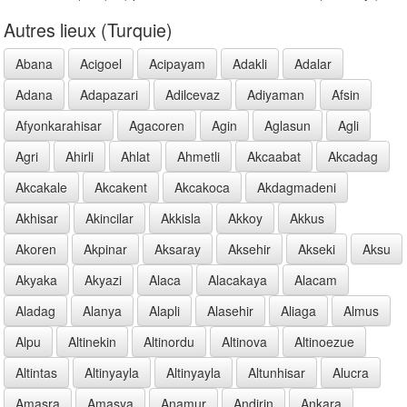
Autres lieux (Turquie)
Abana
Acigoel
Acipayam
Adakli
Adalar
Adana
Adapazari
Adilcevaz
Adiyaman
Afsin
Afyonkarahisar
Agacoren
Agin
Aglasun
Agli
Agri
Ahirli
Ahlat
Ahmetli
Akcaabat
Akcadag
Akcakale
Akcakent
Akcakoca
Akdagmadeni
Akhisar
Akincilar
Akkisla
Akkoy
Akkus
Akoren
Akpinar
Aksaray
Aksehir
Akseki
Aksu
Akyaka
Akyazi
Alaca
Alacakaya
Alacam
Aladag
Alanya
Alapli
Alasehir
Aliaga
Almus
Alpu
Altinekin
Altinordu
Altinova
Altinoezue
Altintas
Altinyayla
Altinyayla
Altunhisar
Alucra
Amasra
Amasya
Anamur
Andirin
Ankara