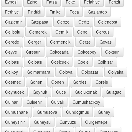
Eynesil
Ezine
Fatsa
Feke
Felahiye
Ferizli
Fethiye
Findikli
Finike
Foca
Gaziantep
Gaziemir
Gazipasa
Gebze
Gediz
Gelendost
Gelibolu
Gemerek
Gemlik
Genc
Gercus
Gerede
Gerger
Germencik
Gerze
Gevas
Geyve
Giresun
Gokceada
Gokcebey
Goksun
Golbasi
Golbasi
Goelcuek
Goele
Golhisar
Golkoy
Golmarmara
Golova
Golpazari
Golyaka
Goemec
Gonen
Gonen
Gordes
Gorele
Goynucek
Goynuk
Guce
Guclukonak
Gulagac
Gulnar
Gulsehir
Gulyali
Gumushacikoy
Gumushane
Gumusova
Gundogmus
Guney
Guneysinir
Guneysu
Gunyuzu
Gurgentepe
Guroymak
Gurpinar
Gursu
Gurun
Guzelyurt