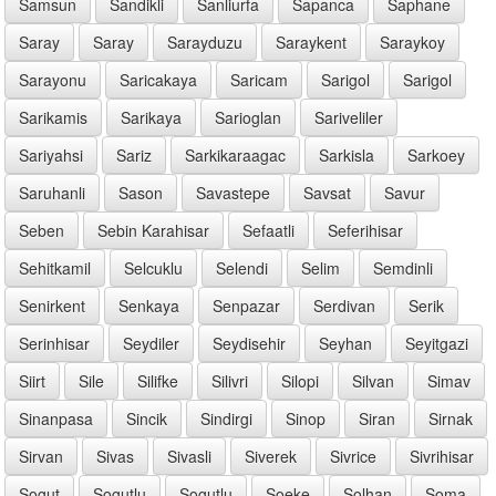
Samsun
Sandikli
Sanliurfa
Sapanca
Saphane
Saray
Saray
Sarayduzu
Saraykent
Saraykoy
Sarayonu
Saricakaya
Saricam
Sarigol
Sarigol
Sarikamis
Sarikaya
Sarioglan
Sariveliler
Sariyahsi
Sariz
Sarkikaraagac
Sarkisla
Sarkoey
Saruhanli
Sason
Savastepe
Savsat
Savur
Seben
Sebin Karahisar
Sefaatli
Seferihisar
Sehitkamil
Selcuklu
Selendi
Selim
Semdinli
Senirkent
Senkaya
Senpazar
Serdivan
Serik
Serinhisar
Seydiler
Seydisehir
Seyhan
Seyitgazi
Siirt
Sile
Silifke
Silivri
Silopi
Silvan
Simav
Sinanpasa
Sincik
Sindirgi
Sinop
Siran
Sirnak
Sirvan
Sivas
Sivasli
Siverek
Sivrice
Sivrihisar
Sogut
Sogutlu
Sogutlu
Soeke
Solhan
Soma