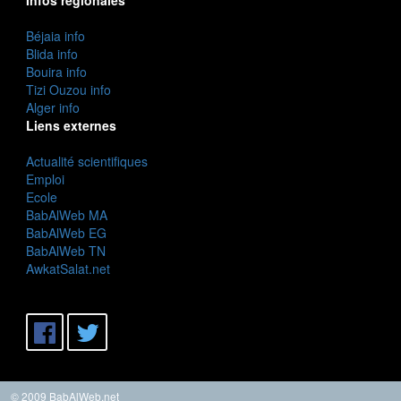
Béjaia info
Blida info
Bouira info
Tizi Ouzou info
Alger info
Liens externes
Actualité scientifiques
Emploi
Ecole
BabAlWeb MA
BabAlWeb EG
BabAlWeb TN
AwkatSalat.net
© 2009 BabAlWeb.net