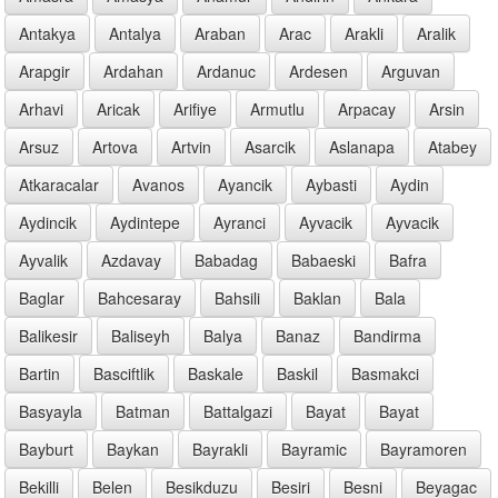
Antakya
Antalya
Araban
Arac
Arakli
Aralik
Arapgir
Ardahan
Ardanuc
Ardesen
Arguvan
Arhavi
Aricak
Arifiye
Armutlu
Arpacay
Arsin
Arsuz
Artova
Artvin
Asarcik
Aslanapa
Atabey
Atkaracalar
Avanos
Ayancik
Aybasti
Aydin
Aydincik
Aydintepe
Ayranci
Ayvacik
Ayvacik
Ayvalik
Azdavay
Babadag
Babaeski
Bafra
Baglar
Bahcesaray
Bahsili
Baklan
Bala
Balikesir
Baliseyh
Balya
Banaz
Bandirma
Bartin
Basciftlik
Baskale
Baskil
Basmakci
Basyayla
Batman
Battalgazi
Bayat
Bayat
Bayburt
Baykan
Bayrakli
Bayramic
Bayramoren
Bekilli
Belen
Besikduzu
Besiri
Besni
Beyagac