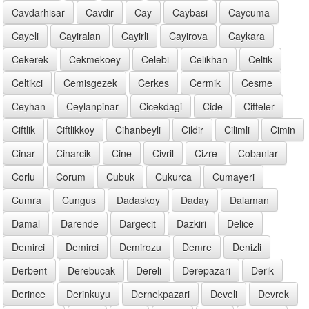
Cavdarhisar
Cavdir
Cay
Caybasi
Caycuma
Cayeli
Cayiralan
Cayirli
Cayirova
Caykara
Cekerek
Cekmekoey
Celebi
Celikhan
Celtik
Celtikci
Cemisgezek
Cerkes
Cermik
Cesme
Ceyhan
Ceylanpinar
Cicekdagi
Cide
Cifteler
Ciftlik
Ciftlikkoy
Cihanbeyli
Cildir
Cilimli
Cimin
Cinar
Cinarcik
Cine
Civril
Cizre
Cobanlar
Corlu
Corum
Cubuk
Cukurca
Cumayeri
Cumra
Cungus
Dadaskoy
Daday
Dalaman
Damal
Darende
Dargecit
Dazkiri
Delice
Demirci
Demirci
Demirozu
Demre
Denizli
Derbent
Derebucak
Dereli
Derepazari
Derik
Derince
Derinkuyu
Dernekpazari
Develi
Devrek