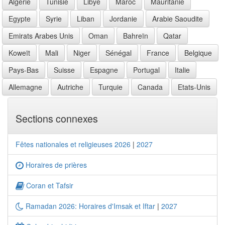
Algérie
Tunisie
Libye
Maroc
Mauritanie
Egypte
Syrie
Liban
Jordanie
Arabie Saoudite
Emirats Arabes Unis
Oman
Bahreïn
Qatar
Koweït
Mali
Niger
Sénégal
France
Belgique
Pays-Bas
Suisse
Espagne
Portugal
Italie
Allemagne
Autriche
Turquie
Canada
Etats-Unis
Sections connexes
Fêtes nationales et religieuses 2026
|
2027
Horaires de prières
Coran et Tafsir
Ramadan 2026: Horaires d'Imsak et Iftar
|
2027