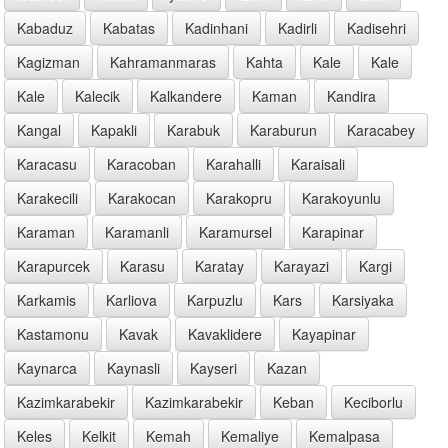
Kabaduz
Kabatas
Kadinhani
Kadirli
Kadisehri
Kagizman
Kahramanmaras
Kahta
Kale
Kale
Kale
Kalecik
Kalkandere
Kaman
Kandira
Kangal
Kapakli
Karabuk
Karaburun
Karacabey
Karacasu
Karacoban
Karahalli
Karaisali
Karakecili
Karakocan
Karakopru
Karakoyunlu
Karaman
Karamanli
Karamursel
Karapinar
Karapurcek
Karasu
Karatay
Karayazi
Kargi
Karkamis
Karliova
Karpuzlu
Kars
Karsiyaka
Kastamonu
Kavak
Kavaklidere
Kayapinar
Kaynarca
Kaynasli
Kayseri
Kazan
Kazimkarabekir
Kazimkarabekir
Keban
Keciborlu
Keles
Kelkit
Kemah
Kemaliye
Kemalpasa