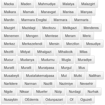
Macka
Maden
Mahmudiye
Malatya
Malazgirt
Malkara
Mamak
Manavgat
Manisa
Manyas
Mardin
Marmara Ereglisi
Marmara
Marmaris
Mazgirt
Mazidagi
Mecitozu
Melikgazi
Menderes
Menemen
Mengen
Mentese
Meram
Meric
Merkez
Merkezefendi
Mersin
Merzifon
Mesudiye
Mezitli
Midyat
Mihalgazi
Mihaliccik
Milas
Mucur
Mudanya
Mudurnu
Mugla
Muradiye
Muratli
Muratli
Muratpasa
Murgul
Mus
Musabeyli
Mustafakemalpasa
Mut
Mutki
Nallihan
Narlidere
Narman
Nazilli
Nazimiye
Nevsehir
Nigde
Niksar
Niluefer
Nizip
Nurdagi
Nurhak
Nusaybin
OEdemis
Odunpazari
Of
Oguzeli