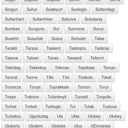
Sorgun
Suhut
Sulakyurt
Sueloglu
Sultandagi
Sultanhani
Sultanhisar
Suluova
Sulusaray
Sumbas
Sungurlu
Sur
Surmene
Suruc
Susehri
Susurluk
Susuz
Sutculer
Talas
Tarakli
Tarsus
Taskent
Taskopru
Taslicay
Tasova
Tatvan
Tavas
Tavsanli
Tefenni
Tekirdag
Tekkekoy
Tekman
Tepebasi
Tercan
Termal
Terme
Tillo
Tire
Tirebolu
Tokat
Tomarza
Tonya
Toprakkale
Tortum
Torul
Tosya
Trabzon
Tufanbeyli
Tunceli
Turgutlu
Turhal
Turkeli
Turkoglu
Tut
Tutak
Tuzluca
Tuzlukcu
Ugurludag
Ula
Ulas
Ulubey
Ulubey
Uluborlu
Uludere
Ulukisla
Ulus
UEmraniye