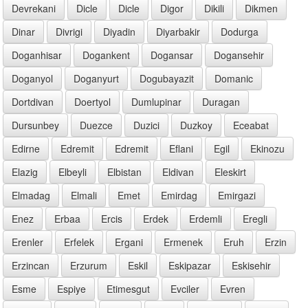
Devrekani
Dicle
Dicle
Digor
Dikili
Dikmen
Dinar
Divrigi
Diyadin
Diyarbakir
Dodurga
Doganhisar
Dogankent
Dogansar
Dogansehir
Doganyol
Doganyurt
Dogubayazit
Domanic
Dortdivan
Doertyol
Dumlupinar
Duragan
Dursunbey
Duezce
Duzici
Duzkoy
Eceabat
Edirne
Edremit
Edremit
Eflani
Egil
Ekinozu
Elazig
Elbeyli
Elbistan
Eldivan
Eleskirt
Elmadag
Elmali
Emet
Emirdag
Emirgazi
Enez
Erbaa
Ercis
Erdek
Erdemli
Eregli
Erenler
Erfelek
Ergani
Ermenek
Eruh
Erzin
Erzincan
Erzurum
Eskil
Eskipazar
Eskisehir
Esme
Espiye
Etimesgut
Evciler
Evren