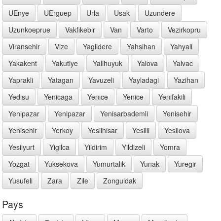
UEnye
UErguep
Urla
Usak
Uzundere
Uzunkoeprue
Vakfikebir
Van
Varto
Vezirkopru
Viransehir
Vize
Yaglidere
Yahsihan
Yahyali
Yakakent
Yakutiye
Yalihuyuk
Yalova
Yalvac
Yaprakli
Yatagan
Yavuzeli
Yayladagi
Yazihan
Yedisu
Yenicaga
Yenice
Yenice
Yenifakili
Yenipazar
Yenipazar
Yenisarbademli
Yenisehir
Yenisehir
Yerkoy
Yesilhisar
Yesilli
Yesilova
Yesilyurt
Yigilca
Yildirim
Yildizeli
Yomra
Yozgat
Yuksekova
Yumurtalik
Yunak
Yuregir
Yusufeli
Zara
Zile
Zonguldak
Pays