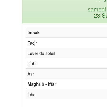
samedi 
23 S
Imsak
Fadjr
Lever du soleil
Dohr
Asr
Maghrib - Iftar
Icha