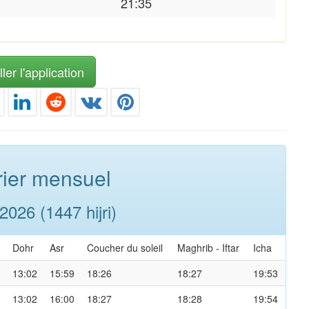
21:35
ler l'application
ier mensuel
026 (1447 hijri)
Dohr
Asr
Coucher du soleil
Maghrib
-
Iftar
Icha
13:02
15:59
18:26
18:27
19:53
13:02
16:00
18:27
18:28
19:54