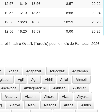
12:57
16:19
18:56
18:57
20:22
12:57
16:19
18:57
18:58
20:24
12:56
16:20
18:58
18:59
20:25
12:56
16:20
18:59
19:00
20:26
ftar et imsak à Ovacik (Turquie) pour le mois de Ramadan 2026
r
Adana
Adapazari
Adilcevaz
Adiyaman
glasun
Agli
Agri
Ahirli
Ahlat
Ahmetli
Akcakoca
Akdagmadeni
Akhisar
Akincilar
Aksaray
Aksehir
Akseki
Aksu
Akyaka
ag
Alanya
Alapli
Alasehir
Aliaga
Almus