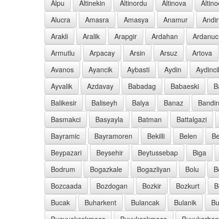
Alpu
Altinekin
Altinordu
Altinova
Altin
Alucra
Amasra
Amasya
Anamur
Andir
Arakli
Aralik
Arapgir
Ardahan
Ardanuc
Armutlu
Arpacay
Arsin
Arsuz
Artova
Avanos
Ayancik
Aybasti
Aydin
Aydinci
Ayvalik
Azdavay
Babadag
Babaeski
B
Balikesir
Baliseyh
Balya
Banaz
Bandi
Basmakci
Basyayla
Batman
Battalgazi
Bayramic
Bayramoren
Bekilli
Belen
Be
Beypazari
Beysehir
Beytussebap
Biga
Bodrum
Bogazkale
Bogazliyan
Bolu
B
Bozcaada
Bozdogan
Bozkir
Bozkurt
B
Bucak
Buharkent
Bulancak
Bulanik
Bu
Bueyuekcekmece
Buyukcekmece
Buyukorhan