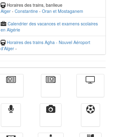
Horaires des trains, banlieue
Alger
-
Constantine
-
Oran et Mostaganem
Calendrier des vacances et examens scolaires
en Algérie
Horaires des trains Agha - Nouvel Aéroport
d'Alger
-
Actualité
الأخبار
Télévision
Radio
Vidéos
Sport