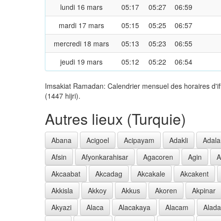
lundi 16 mars
05:17
05:27
06:59
mardi 17 mars
05:15
05:25
06:57
mercredi 18 mars
05:13
05:23
06:55
jeudi 19 mars
05:12
05:22
06:54
Imsakiat Ramadan: Calendrier mensuel des horaires d'i
(1447 hijri).
Autres lieux (Turquie)
Abana
Acigoel
Acipayam
Adakli
Adala
Afsin
Afyonkarahisar
Agacoren
Agin
A
Akcaabat
Akcadag
Akcakale
Akcakent
Akkisla
Akkoy
Akkus
Akoren
Akpinar
Akyazi
Alaca
Alacakaya
Alacam
Alad