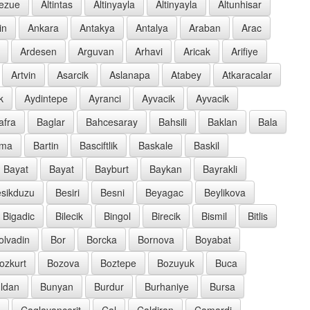
oezue
Altintas
Altinyayla
Altinyayla
Altunhisar
in
Ankara
Antakya
Antalya
Araban
Arac
Ardesen
Arguvan
Arhavi
Aricak
Arifiye
Artvin
Asarcik
Aslanapa
Atabey
Atkaracalar
k
Aydintepe
Ayranci
Ayvacik
Ayvacik
afra
Baglar
Bahcesaray
Bahsili
Baklan
Bala
rma
Bartin
Basciftlik
Baskale
Baskil
Bayat
Bayat
Bayburt
Baykan
Bayrakli
sikduzu
Besiri
Besni
Beyagac
Beylikova
Bigadic
Bilecik
Bingol
Birecik
Bismil
Bitlis
olvadin
Bor
Borcka
Bornova
Boyabat
ozkurt
Bozova
Boztepe
Bozuyuk
Buca
ldan
Bunyan
Burdur
Burhaniye
Bursa
Caglayancerit
Cal
Caldiran
Camardi