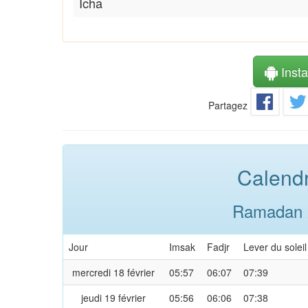
Icha
Instal
Partagez
Calendr
Ramadan 2
Jour
Imsak
Fadjr
Lever du soleil
mercredi 18 février
05:57
06:07
07:39
jeudi 19 février
05:56
06:06
07:38