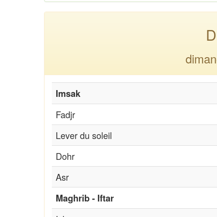
D
diman
Imsak
Fadjr
Lever du soleil
Dohr
Asr
Maghrib - Iftar