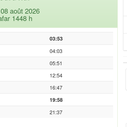
08 août 2026
afar 1448 h
03:53
04:03
05:51
12:54
16:47
19:58
21:37