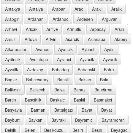
Antakya
Antalya
Araban
Arac
Arakli
Aralik
Arapgir
Ardahan
Ardanuc
Ardesen
Arguvan
Arhavi
Aricak
Arifiye
Armutlu
Arpacay
Arsin
Arsuz
Artova
Artvin
Asarcik
Aslanapa
Atabey
Atkaracalar
Avanos
Ayancik
Aybasti
Aydin
Aydincik
Aydintepe
Ayranci
Ayvacik
Ayvacik
Ayvalik
Azdavay
Babadag
Babaeski
Bafra
Baglar
Bahcesaray
Bahsili
Baklan
Bala
Balikesir
Baliseyh
Balya
Banaz
Bandirma
Bartin
Basciftlik
Baskale
Baskil
Basmakci
Basyayla
Batman
Battalgazi
Bayat
Bayat
Bayburt
Baykan
Bayrakli
Bayramic
Bayramoren
Bekilli
Belen
Besikduzu
Besiri
Besni
Beyagac