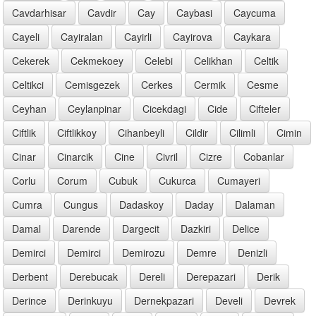
Cavdarhisar
Cavdir
Cay
Caybasi
Caycuma
Cayeli
Cayiralan
Cayirli
Cayirova
Caykara
Cekerek
Cekmekoey
Celebi
Celikhan
Celtik
Celtikci
Cemisgezek
Cerkes
Cermik
Cesme
Ceyhan
Ceylanpinar
Cicekdagi
Cide
Cifteler
Ciftlik
Ciftlikkoy
Cihanbeyli
Cildir
Cilimli
Cimin
Cinar
Cinarcik
Cine
Civril
Cizre
Cobanlar
Corlu
Corum
Cubuk
Cukurca
Cumayeri
Cumra
Cungus
Dadaskoy
Daday
Dalaman
Damal
Darende
Dargecit
Dazkiri
Delice
Demirci
Demirci
Demirozu
Demre
Denizli
Derbent
Derebucak
Dereli
Derepazari
Derik
Derince
Derinkuyu
Dernekpazari
Develi
Devrek