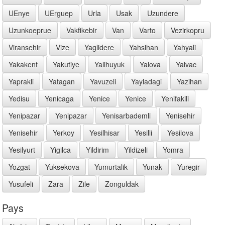
UEnye
UErguep
Urla
Usak
Uzundere
Uzunkoeprue
Vakfikebir
Van
Varto
Vezirkopru
Viransehir
Vize
Yaglidere
Yahsihan
Yahyali
Yakakent
Yakutiye
Yalihuyuk
Yalova
Yalvac
Yaprakli
Yatagan
Yavuzeli
Yayladagi
Yazihan
Yedisu
Yenicaga
Yenice
Yenice
Yenifakili
Yenipazar
Yenipazar
Yenisarbademli
Yenisehir
Yenisehir
Yerkoy
Yesilhisar
Yesilli
Yesilova
Yesilyurt
Yigilca
Yildirim
Yildizeli
Yomra
Yozgat
Yuksekova
Yumurtalik
Yunak
Yuregir
Yusufeli
Zara
Zile
Zonguldak
Pays