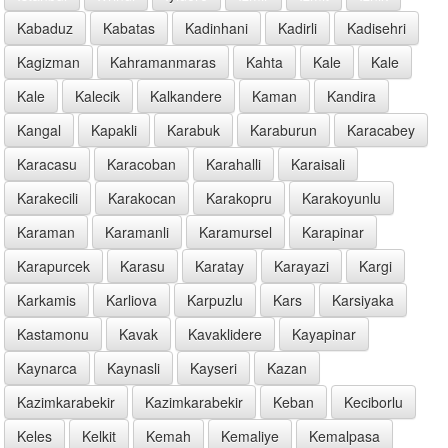
Kabaduz
Kabatas
Kadinhani
Kadirli
Kadisehri
Kagizman
Kahramanmaras
Kahta
Kale
Kale
Kale
Kalecik
Kalkandere
Kaman
Kandira
Kangal
Kapakli
Karabuk
Karaburun
Karacabey
Karacasu
Karacoban
Karahalli
Karaisali
Karakecili
Karakocan
Karakopru
Karakoyunlu
Karaman
Karamanli
Karamursel
Karapinar
Karapurcek
Karasu
Karatay
Karayazi
Kargi
Karkamis
Karliova
Karpuzlu
Kars
Karsiyaka
Kastamonu
Kavak
Kavaklidere
Kayapinar
Kaynarca
Kaynasli
Kayseri
Kazan
Kazimkarabekir
Kazimkarabekir
Keban
Keciborlu
Keles
Kelkit
Kemah
Kemaliye
Kemalpasa