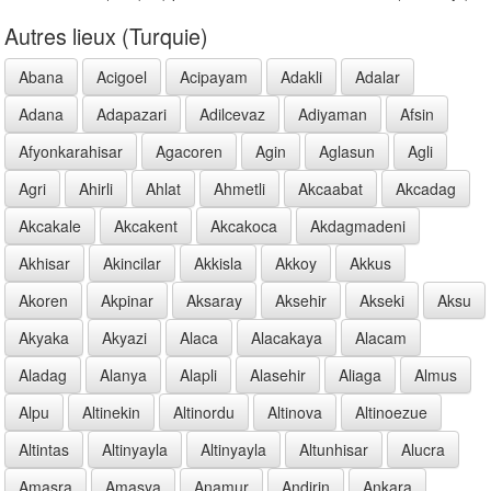
Autres lieux (Turquie)
Abana
Acigoel
Acipayam
Adakli
Adalar
Adana
Adapazari
Adilcevaz
Adiyaman
Afsin
Afyonkarahisar
Agacoren
Agin
Aglasun
Agli
Agri
Ahirli
Ahlat
Ahmetli
Akcaabat
Akcadag
Akcakale
Akcakent
Akcakoca
Akdagmadeni
Akhisar
Akincilar
Akkisla
Akkoy
Akkus
Akoren
Akpinar
Aksaray
Aksehir
Akseki
Aksu
Akyaka
Akyazi
Alaca
Alacakaya
Alacam
Aladag
Alanya
Alapli
Alasehir
Aliaga
Almus
Alpu
Altinekin
Altinordu
Altinova
Altinoezue
Altintas
Altinyayla
Altinyayla
Altunhisar
Alucra
Amasra
Amasya
Anamur
Andirin
Ankara