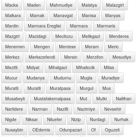
Macka
Maden
Mahmudiye
Malatya
Malazgirt
Malkara
Mamak
Manavgat
Manisa
Manyas
Mardin
Marmara Ereglisi
Marmara
Marmaris
Mazgirt
Mazidagi
Mecitozu
Melikgazi
Menderes
Menemen
Mengen
Mentese
Meram
Meric
Merkez
Merkezefendi
Mersin
Merzifon
Mesudiye
Mezitli
Midyat
Mihalgazi
Mihaliccik
Milas
Mucur
Mudanya
Mudurnu
Mugla
Muradiye
Muratli
Muratli
Muratpasa
Murgul
Mus
Musabeyli
Mustafakemalpasa
Mut
Mutki
Nallihan
Narlidere
Narman
Nazilli
Nazimiye
Nevsehir
Nigde
Niksar
Niluefer
Nizip
Nurdagi
Nurhak
Nusaybin
OEdemis
Odunpazari
Of
Oguzeli