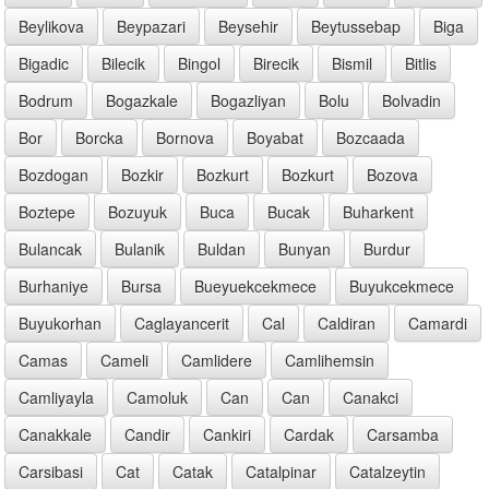
Beylikova
Beypazari
Beysehir
Beytussebap
Biga
Bigadic
Bilecik
Bingol
Birecik
Bismil
Bitlis
Bodrum
Bogazkale
Bogazliyan
Bolu
Bolvadin
Bor
Borcka
Bornova
Boyabat
Bozcaada
Bozdogan
Bozkir
Bozkurt
Bozkurt
Bozova
Boztepe
Bozuyuk
Buca
Bucak
Buharkent
Bulancak
Bulanik
Buldan
Bunyan
Burdur
Burhaniye
Bursa
Bueyuekcekmece
Buyukcekmece
Buyukorhan
Caglayancerit
Cal
Caldiran
Camardi
Camas
Cameli
Camlidere
Camlihemsin
Camliyayla
Camoluk
Can
Can
Canakci
Canakkale
Candir
Cankiri
Cardak
Carsamba
Carsibasi
Cat
Catak
Catalpinar
Catalzeytin