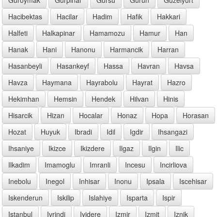
Hacibektas
Hacilar
Hadim
Hafik
Hakkari
Halfeti
Halkapinar
Hamamozu
Hamur
Han
Hanak
Hani
Hanonu
Harmancik
Harran
Hasanbeyli
Hasankeyf
Hassa
Havran
Havsa
Havza
Haymana
Hayrabolu
Hayrat
Hazro
Hekimhan
Hemsin
Hendek
Hilvan
Hinis
Hisarcik
Hizan
Hocalar
Honaz
Hopa
Horasan
Hozat
Huyuk
Ibradi
Idil
Igdir
Ihsangazi
Ihsaniye
Ikizce
Ikizdere
Ilgaz
Ilgin
Ilic
Ilkadim
Imamoglu
Imranli
Incesu
Incirliova
Inebolu
Inegol
Inhisar
Inonu
Ipsala
Iscehisar
Iskenderun
Iskilip
Islahiye
Isparta
Ispir
Istanbul
Ivrindi
Iyidere
Izmir
Izmit
Iznik