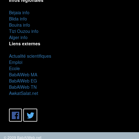
Béjaia info
Blida info
Bouira info
Tizi Ouzou info
Alger info
Liens externes
Actualité scientifiques
Emploi
Ecole
BabAlWeb MA
BabAlWeb EG
BabAlWeb TN
AwkatSalat.net
© 2009 BabAlWeb.net