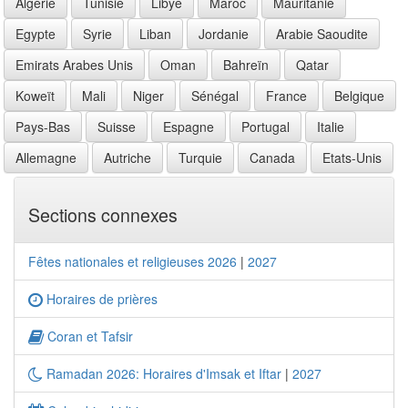
Algérie
Tunisie
Libye
Maroc
Mauritanie
Egypte
Syrie
Liban
Jordanie
Arabie Saoudite
Emirats Arabes Unis
Oman
Bahreïn
Qatar
Koweït
Mali
Niger
Sénégal
France
Belgique
Pays-Bas
Suisse
Espagne
Portugal
Italie
Allemagne
Autriche
Turquie
Canada
Etats-Unis
Sections connexes
Fêtes nationales et religieuses 2026
|
2027
Horaires de prières
Coran et Tafsir
Ramadan 2026: Horaires d'Imsak et Iftar
|
2027