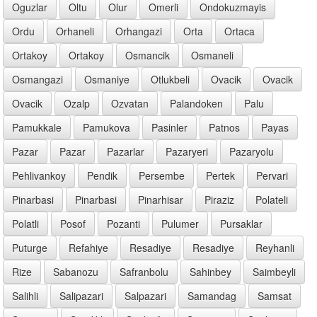
Oguzlar
Oltu
Olur
Omerli
Ondokuzmayis
Ordu
Orhaneli
Orhangazi
Orta
Ortaca
Ortakoy
Ortakoy
Osmancik
Osmaneli
Osmangazi
Osmaniye
Otlukbeli
Ovacik
Ovacik
Ovacik
Ozalp
Ozvatan
Palandoken
Palu
Pamukkale
Pamukova
Pasinler
Patnos
Payas
Pazar
Pazar
Pazarlar
Pazaryeri
Pazaryolu
Pehlivankoy
Pendik
Persembe
Pertek
Pervari
Pinarbasi
Pinarbasi
Pinarhisar
Piraziz
Polateli
Polatli
Posof
Pozanti
Pulumer
Pursaklar
Puturge
Refahiye
Resadiye
Resadiye
Reyhanli
Rize
Sabanozu
Safranbolu
Sahinbey
Saimbeyli
Salihli
Salipazari
Salpazari
Samandag
Samsat