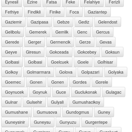
Eynesil
Ezine
Fatsa
Feke
Felahiye
Ferizli
Fethiye
Findikli
Finike
Foca
Gaziantep
Gaziemir
Gazipasa
Gebze
Gediz
Gelendost
Gelibolu
Gemerek
Gemlik
Genc
Gercus
Gerede
Gerger
Germencik
Gerze
Gevas
Geyve
Giresun
Gokceada
Gokcebey
Goksun
Golbasi
Golbasi
Goelcuek
Goele
Golhisar
Golkoy
Golmarmara
Golova
Golpazari
Golyaka
Goemec
Gonen
Gonen
Gordes
Gorele
Goynucek
Goynuk
Guce
Guclukonak
Gulagac
Gulnar
Gulsehir
Gulyali
Gumushacikoy
Gumushane
Gumusova
Gundogmus
Guney
Guneysinir
Guneysu
Gunyuzu
Gurgentepe
Guroymak
Gurpinar
Gursu
Gurun
Guzelyurt