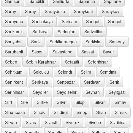
Samsun
Sandikli
Sanliurfa
Sapanca
Saphane
Saray
Saray
Sarayduzu
Saraykent
Saraykoy
Sarayonu
Saricakaya
Saricam
Sarigol
Sarigol
Sarikamis
Sarikaya
Sarioglan
Sariveliler
Sariyahsi
Sariz
Sarkikaraagac
Sarkisla
Sarkoey
Saruhanli
Sason
Savastepe
Savsat
Savur
Seben
Sebin Karahisar
Sefaatli
Seferihisar
Sehitkamil
Selcuklu
Selendi
Selim
Semdinli
Senirkent
Senkaya
Senpazar
Serdivan
Serik
Serinhisar
Seydiler
Seydisehir
Seyhan
Seyitgazi
Siirt
Sile
Silifke
Silivri
Silopi
Silvan
Simav
Sinanpasa
Sincik
Sindirgi
Sinop
Siran
Sirnak
Sirvan
Sivas
Sivasli
Siverek
Sivrice
Sivrihisar
Sogut
Sogutlu
Sogutlu
Soeke
Solhan
Soma