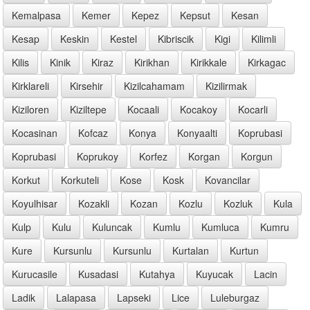
Kemalpasa
Kemer
Kepez
Kepsut
Kesan
Kesap
Keskin
Kestel
Kibriscik
Kigi
Kilimli
Kilis
Kinik
Kiraz
Kirikhan
Kirikkale
Kirkagac
Kirklareli
Kirsehir
Kizilcahamam
Kizilirmak
Kiziloren
Kiziltepe
Kocaali
Kocakoy
Kocarli
Kocasinan
Kofcaz
Konya
Konyaalti
Koprubasi
Koprubasi
Koprukoy
Korfez
Korgan
Korgun
Korkut
Korkuteli
Kose
Kosk
Kovancilar
Koyulhisar
Kozakli
Kozan
Kozlu
Kozluk
Kula
Kulp
Kulu
Kuluncak
Kumlu
Kumluca
Kumru
Kure
Kursunlu
Kursunlu
Kurtalan
Kurtun
Kurucasile
Kusadasi
Kutahya
Kuyucak
Lacin
Ladik
Lalapasa
Lapseki
Lice
Luleburgaz