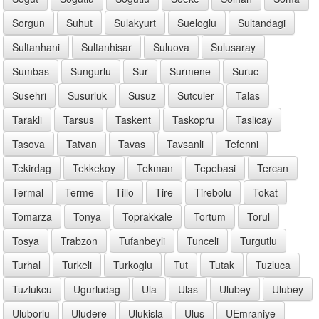
Sorgun
Suhut
Sulakyurt
Sueloglu
Sultandagi
Sultanhani
Sultanhisar
Suluova
Sulusaray
Sumbas
Sungurlu
Sur
Surmene
Suruc
Susehri
Susurluk
Susuz
Sutculer
Talas
Tarakli
Tarsus
Taskent
Taskopru
Taslicay
Tasova
Tatvan
Tavas
Tavsanli
Tefenni
Tekirdag
Tekkekoy
Tekman
Tepebasi
Tercan
Termal
Terme
Tillo
Tire
Tirebolu
Tokat
Tomarza
Tonya
Toprakkale
Tortum
Torul
Tosya
Trabzon
Tufanbeyli
Tunceli
Turgutlu
Turhal
Turkeli
Turkoglu
Tut
Tutak
Tuzluca
Tuzlukcu
Ugurludag
Ula
Ulas
Ulubey
Ulubey
Uluborlu
Uludere
Ulukisla
Ulus
UEmraniye