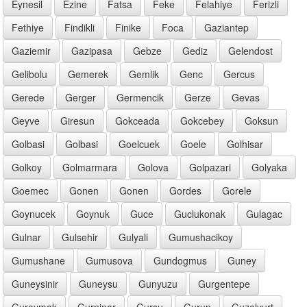
Eynesil
Ezine
Fatsa
Feke
Felahiye
Ferizli
Fethiye
Findikli
Finike
Foca
Gaziantep
Gaziemir
Gazipasa
Gebze
Gediz
Gelendost
Gelibolu
Gemerek
Gemlik
Genc
Gercus
Gerede
Gerger
Germencik
Gerze
Gevas
Geyve
Giresun
Gokceada
Gokcebey
Goksun
Golbasi
Golbasi
Goelcuek
Goele
Golhisar
Golkoy
Golmarmara
Golova
Golpazari
Golyaka
Goemec
Gonen
Gonen
Gordes
Gorele
Goynucek
Goynuk
Guce
Guclukonak
Gulagac
Gulnar
Gulsehir
Gulyali
Gumushacikoy
Gumushane
Gumusova
Gundogmus
Guney
Guneysinir
Guneysu
Gunyuzu
Gurgentepe
Guroymak
Gurpinar
Gursu
Gurun
Guzelyurt