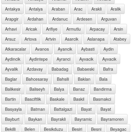
Antakya
Antalya
Araban
Arac
Arakli
Aralik
Arapgir
Ardahan
Ardanuc
Ardesen
Arguvan
Arhavi
Aricak
Arifiye
Armutlu
Arpacay
Arsin
Arsuz
Artova
Artvin
Asarcik
Aslanapa
Atabey
Atkaracalar
Avanos
Ayancik
Aybasti
Aydin
Aydincik
Aydintepe
Ayranci
Ayvacik
Ayvacik
Ayvalik
Azdavay
Babadag
Babaeski
Bafra
Baglar
Bahcesaray
Bahsili
Baklan
Bala
Balikesir
Baliseyh
Balya
Banaz
Bandirma
Bartin
Basciftlik
Baskale
Baskil
Basmakci
Basyayla
Batman
Battalgazi
Bayat
Bayat
Bayburt
Baykan
Bayrakli
Bayramic
Bayramoren
Bekilli
Belen
Besikduzu
Besiri
Besni
Beyagac