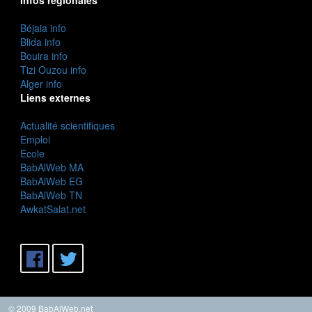
Béjaia info
Blida info
Bouira info
Tizi Ouzou info
Alger info
Liens externes
Actualité scientifiques
Emploi
Ecole
BabAlWeb MA
BabAlWeb EG
BabAlWeb TN
AwkatSalat.net
© 2009 BabAlWeb.net