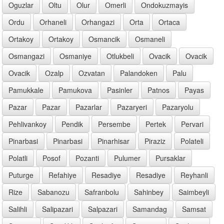
Oguzlar
Oltu
Olur
Omerli
Ondokuzmayis
Ordu
Orhaneli
Orhangazi
Orta
Ortaca
Ortakoy
Ortakoy
Osmancik
Osmaneli
Osmangazi
Osmaniye
Otlukbeli
Ovacik
Ovacik
Ovacik
Ozalp
Ozvatan
Palandoken
Palu
Pamukkale
Pamukova
Pasinler
Patnos
Payas
Pazar
Pazar
Pazarlar
Pazaryeri
Pazaryolu
Pehlivankoy
Pendik
Persembe
Pertek
Pervari
Pinarbasi
Pinarbasi
Pinarhisar
Piraziz
Polateli
Polatli
Posof
Pozanti
Pulumer
Pursaklar
Puturge
Refahiye
Resadiye
Resadiye
Reyhanli
Rize
Sabanozu
Safranbolu
Sahinbey
Saimbeyli
Salihli
Salipazari
Salpazari
Samandag
Samsat