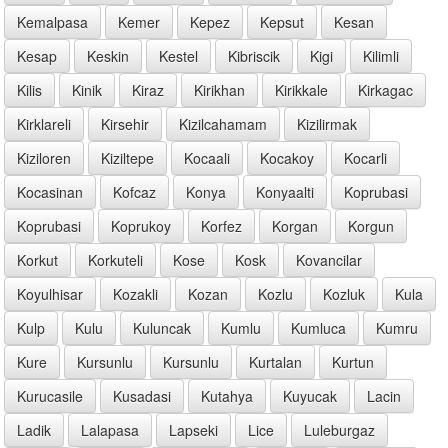
Kemalpasa
Kemer
Kepez
Kepsut
Kesan
Kesap
Keskin
Kestel
Kibriscik
Kigi
Kilimli
Kilis
Kinik
Kiraz
Kirikhan
Kirikkale
Kirkagac
Kirklareli
Kirsehir
Kizilcahamam
Kizilirmak
Kiziloren
Kiziltepe
Kocaali
Kocakoy
Kocarli
Kocasinan
Kofcaz
Konya
Konyaalti
Koprubasi
Koprubasi
Koprukoy
Korfez
Korgan
Korgun
Korkut
Korkuteli
Kose
Kosk
Kovancilar
Koyulhisar
Kozakli
Kozan
Kozlu
Kozluk
Kula
Kulp
Kulu
Kuluncak
Kumlu
Kumluca
Kumru
Kure
Kursunlu
Kursunlu
Kurtalan
Kurtun
Kurucasile
Kusadasi
Kutahya
Kuyucak
Lacin
Ladik
Lalapasa
Lapseki
Lice
Luleburgaz