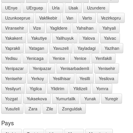
UEnye
UErguep
Urla
Usak
Uzundere
Uzunkoeprue
Vakfikebir
Van
Varto
Vezirkopru
Viransehir
Vize
Yaglidere
Yahsihan
Yahyali
Yakakent
Yakutiye
Yalihuyuk
Yalova
Yalvac
Yaprakli
Yatagan
Yavuzeli
Yayladagi
Yazihan
Yedisu
Yenicaga
Yenice
Yenice
Yenifakili
Yenipazar
Yenipazar
Yenisarbademli
Yenisehir
Yenisehir
Yerkoy
Yesilhisar
Yesilli
Yesilova
Yesilyurt
Yigilca
Yildirim
Yildizeli
Yomra
Yozgat
Yuksekova
Yumurtalik
Yunak
Yuregir
Yusufeli
Zara
Zile
Zonguldak
Pays