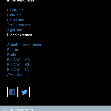
Béjaia info
Blida info
Bouira info
Tizi Ouzou info
Alger info
Liens externes
Actualité scientifiques
Emploi
Ecole
BabAlWeb MA
BabAlWeb EG
BabAlWeb TN
AwkatSalat.net
© 2009 BabAlWeb.net