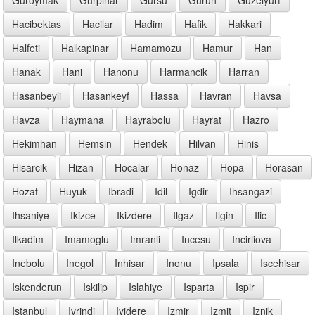
Hacibektas
Hacilar
Hadim
Hafik
Hakkari
Halfeti
Halkapinar
Hamamozu
Hamur
Han
Hanak
Hani
Hanonu
Harmancik
Harran
Hasanbeyli
Hasankeyf
Hassa
Havran
Havsa
Havza
Haymana
Hayrabolu
Hayrat
Hazro
Hekimhan
Hemsin
Hendek
Hilvan
Hinis
Hisarcik
Hizan
Hocalar
Honaz
Hopa
Horasan
Hozat
Huyuk
Ibradi
Idil
Igdir
Ihsangazi
Ihsaniye
Ikizce
Ikizdere
Ilgaz
Ilgin
Ilic
Ilkadim
Imamoglu
Imranli
Incesu
Incirliova
Inebolu
Inegol
Inhisar
Inonu
Ipsala
Iscehisar
Iskenderun
Iskilip
Islahiye
Isparta
Ispir
Istanbul
Ivrindi
Iyidere
Izmir
Izmit
Iznik