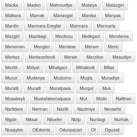
Macka
Maden
Mahmudiye
Malatya
Malazgirt
Malkara
Mamak
Manavgat
Manisa
Manyas
Mardin
Marmara Ereglisi
Marmara
Marmaris
Mazgirt
Mazidagi
Mecitozu
Melikgazi
Menderes
Menemen
Mengen
Mentese
Meram
Meric
Merkez
Merkezefendi
Mersin
Merzifon
Mesudiye
Mezitli
Midyat
Mihalgazi
Mihaliccik
Milas
Mucur
Mudanya
Mudurnu
Mugla
Muradiye
Muratli
Muratli
Muratpasa
Murgul
Mus
Musabeyli
Mustafakemalpasa
Mut
Mutki
Nallihan
Narlidere
Narman
Nazilli
Nazimiye
Nevsehir
Nigde
Niksar
Niluefer
Nizip
Nurdagi
Nurhak
Nusaybin
OEdemis
Odunpazari
Of
Oguzeli