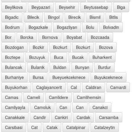
Beylikova
Beypazari
Beysehir
Beytussebap
Biga
Bigadic
Bilecik
Bingol
Birecik
Bismil
Bitlis
Bodrum
Bogazkale
Bogazliyan
Bolu
Bolvadin
Bor
Borcka
Bornova
Boyabat
Bozcaada
Bozdogan
Bozkir
Bozkurt
Bozkurt
Bozova
Boztepe
Bozuyuk
Buca
Bucak
Buharkent
Bulancak
Bulanik
Buldan
Bunyan
Burdur
Burhaniye
Bursa
Bueyuekcekmece
Buyukcekmece
Buyukorhan
Caglayancerit
Cal
Caldiran
Camardi
Camas
Cameli
Camlidere
Camlihemsin
Camliyayla
Camoluk
Can
Can
Canakci
Canakkale
Candir
Cankiri
Cardak
Carsamba
Carsibasi
Cat
Catak
Catalpinar
Catalzeytin