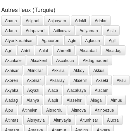
Autres lieux (Turquie)
Abana
Acigoel
Acipayam
Adakli
Adalar
Adana
Adapazari
Adilcevaz
Adiyaman
Afsin
Afyonkarahisar
Agacoren
Agin
Aglasun
Agli
Agri
Ahirli
Ahlat
Ahmetli
Akcaabat
Akcadag
Akcakale
Akcakent
Akcakoca
Akdagmadeni
Akhisar
Akincilar
Akkisla
Akkoy
Akkus
Akoren
Akpinar
Aksaray
Aksehir
Akseki
Aksu
Akyaka
Akyazi
Alaca
Alacakaya
Alacam
Aladag
Alanya
Alapli
Alasehir
Aliaga
Almus
Alpu
Altinekin
Altinordu
Altinova
Altinoezue
Altintas
Altinyayla
Altinyayla
Altunhisar
Alucra
Amasra
Amasya
Anamur
Andirin
Ankara