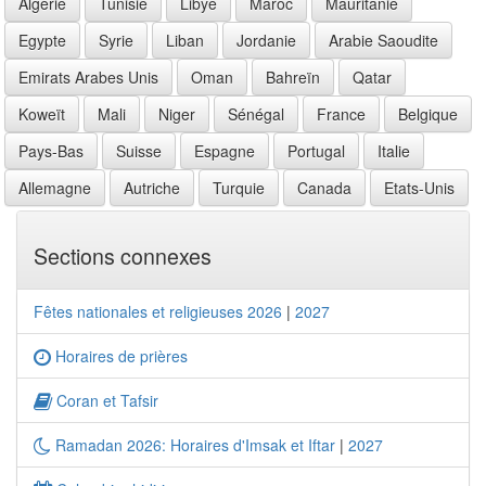
Algérie
Tunisie
Libye
Maroc
Mauritanie
Egypte
Syrie
Liban
Jordanie
Arabie Saoudite
Emirats Arabes Unis
Oman
Bahreïn
Qatar
Koweït
Mali
Niger
Sénégal
France
Belgique
Pays-Bas
Suisse
Espagne
Portugal
Italie
Allemagne
Autriche
Turquie
Canada
Etats-Unis
Sections connexes
Fêtes nationales et religieuses 2026
|
2027
Horaires de prières
Coran et Tafsir
Ramadan 2026: Horaires d'Imsak et Iftar
|
2027