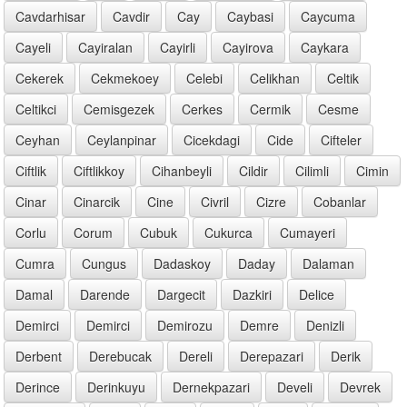
Cavdarhisar
Cavdir
Cay
Caybasi
Caycuma
Cayeli
Cayiralan
Cayirli
Cayirova
Caykara
Cekerek
Cekmekoey
Celebi
Celikhan
Celtik
Celtikci
Cemisgezek
Cerkes
Cermik
Cesme
Ceyhan
Ceylanpinar
Cicekdagi
Cide
Cifteler
Ciftlik
Ciftlikkoy
Cihanbeyli
Cildir
Cilimli
Cimin
Cinar
Cinarcik
Cine
Civril
Cizre
Cobanlar
Corlu
Corum
Cubuk
Cukurca
Cumayeri
Cumra
Cungus
Dadaskoy
Daday
Dalaman
Damal
Darende
Dargecit
Dazkiri
Delice
Demirci
Demirci
Demirozu
Demre
Denizli
Derbent
Derebucak
Dereli
Derepazari
Derik
Derince
Derinkuyu
Dernekpazari
Develi
Devrek