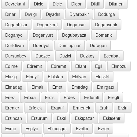
Devrekani
Dicle
Dicle
Digor
Dikili
Dikmen
Dinar
Divrigi
Diyadin
Diyarbakir
Dodurga
Doganhisar
Dogankent
Dogansar
Dogansehir
Doganyol
Doganyurt
Dogubayazit
Domanic
Dortdivan
Doertyol
Dumlupinar
Duragan
Dursunbey
Duezce
Duzici
Duzkoy
Eceabat
Edirne
Edremit
Edremit
Eflani
Egil
Ekinozu
Elazig
Elbeyli
Elbistan
Eldivan
Eleskirt
Elmadag
Elmali
Emet
Emirdag
Emirgazi
Enez
Erbaa
Ercis
Erdek
Erdemli
Eregli
Erenler
Erfelek
Ergani
Ermenek
Eruh
Erzin
Erzincan
Erzurum
Eskil
Eskipazar
Eskisehir
Esme
Espiye
Etimesgut
Evciler
Evren