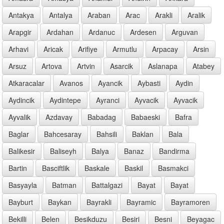
Antakya
Antalya
Araban
Arac
Arakli
Aralik
Arapgir
Ardahan
Ardanuc
Ardesen
Arguvan
Arhavi
Aricak
Arifiye
Armutlu
Arpacay
Arsin
Arsuz
Artova
Artvin
Asarcik
Aslanapa
Atabey
Atkaracalar
Avanos
Ayancik
Aybasti
Aydin
Aydincik
Aydintepe
Ayranci
Ayvacik
Ayvacik
Ayvalik
Azdavay
Babadag
Babaeski
Bafra
Baglar
Bahcesaray
Bahsili
Baklan
Bala
Balikesir
Baliseyh
Balya
Banaz
Bandirma
Bartin
Basciftlik
Baskale
Baskil
Basmakci
Basyayla
Batman
Battalgazi
Bayat
Bayat
Bayburt
Baykan
Bayrakli
Bayramic
Bayramoren
Bekilli
Belen
Besikduzu
Besiri
Besni
Beyagac