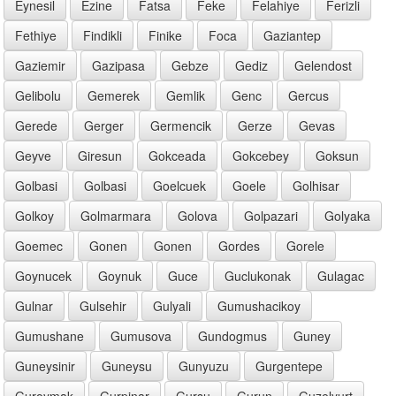
Eynesil
Ezine
Fatsa
Feke
Felahiye
Ferizli
Fethiye
Findikli
Finike
Foca
Gaziantep
Gaziemir
Gazipasa
Gebze
Gediz
Gelendost
Gelibolu
Gemerek
Gemlik
Genc
Gercus
Gerede
Gerger
Germencik
Gerze
Gevas
Geyve
Giresun
Gokceada
Gokcebey
Goksun
Golbasi
Golbasi
Goelcuek
Goele
Golhisar
Golkoy
Golmarmara
Golova
Golpazari
Golyaka
Goemec
Gonen
Gonen
Gordes
Gorele
Goynucek
Goynuk
Guce
Guclukonak
Gulagac
Gulnar
Gulsehir
Gulyali
Gumushacikoy
Gumushane
Gumusova
Gundogmus
Guney
Guneysinir
Guneysu
Gunyuzu
Gurgentepe
Guroymak
Gurpinar
Gursu
Gurun
Guzelyurt