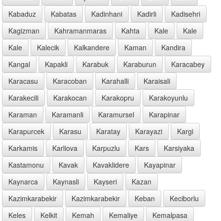
Kabaduz
Kabatas
Kadinhani
Kadirli
Kadisehri
Kagizman
Kahramanmaras
Kahta
Kale
Kale
Kale
Kalecik
Kalkandere
Kaman
Kandira
Kangal
Kapakli
Karabuk
Karaburun
Karacabey
Karacasu
Karacoban
Karahalli
Karaisali
Karakecili
Karakocan
Karakopru
Karakoyunlu
Karaman
Karamanli
Karamursel
Karapinar
Karapurcek
Karasu
Karatay
Karayazi
Kargi
Karkamis
Karliova
Karpuzlu
Kars
Karsiyaka
Kastamonu
Kavak
Kavaklidere
Kayapinar
Kaynarca
Kaynasli
Kayseri
Kazan
Kazimkarabekir
Kazimkarabekir
Keban
Keciborlu
Keles
Kelkit
Kemah
Kemaliye
Kemalpasa