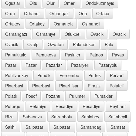
Oguzlar
Oltu
Olur
Omerli
Ondokuzmayis
Ordu
Orhaneli
Orhangazi
Orta
Ortaca
Ortakoy
Ortakoy
Osmancik
Osmaneli
Osmangazi
Osmaniye
Otlukbeli
Ovacik
Ovacik
Ovacik
Ozalp
Ozvatan
Palandoken
Palu
Pamukkale
Pamukova
Pasinler
Patnos
Payas
Pazar
Pazar
Pazarlar
Pazaryeri
Pazaryolu
Pehlivankoy
Pendik
Persembe
Pertek
Pervari
Pinarbasi
Pinarbasi
Pinarhisar
Piraziz
Polateli
Polatli
Posof
Pozanti
Pulumer
Pursaklar
Puturge
Refahiye
Resadiye
Resadiye
Reyhanli
Rize
Sabanozu
Safranbolu
Sahinbey
Saimbeyli
Salihli
Salipazari
Salpazari
Samandag
Samsat