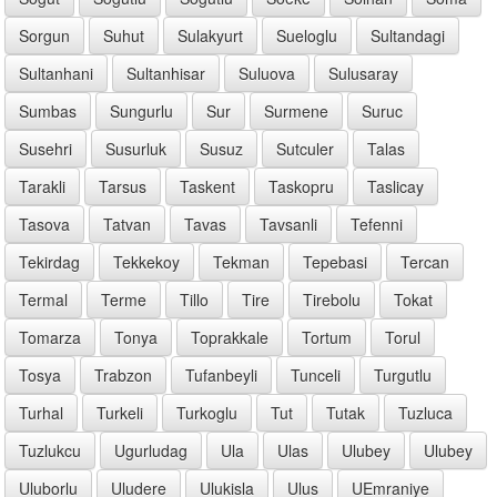
Sorgun
Suhut
Sulakyurt
Sueloglu
Sultandagi
Sultanhani
Sultanhisar
Suluova
Sulusaray
Sumbas
Sungurlu
Sur
Surmene
Suruc
Susehri
Susurluk
Susuz
Sutculer
Talas
Tarakli
Tarsus
Taskent
Taskopru
Taslicay
Tasova
Tatvan
Tavas
Tavsanli
Tefenni
Tekirdag
Tekkekoy
Tekman
Tepebasi
Tercan
Termal
Terme
Tillo
Tire
Tirebolu
Tokat
Tomarza
Tonya
Toprakkale
Tortum
Torul
Tosya
Trabzon
Tufanbeyli
Tunceli
Turgutlu
Turhal
Turkeli
Turkoglu
Tut
Tutak
Tuzluca
Tuzlukcu
Ugurludag
Ula
Ulas
Ulubey
Ulubey
Uluborlu
Uludere
Ulukisla
Ulus
UEmraniye