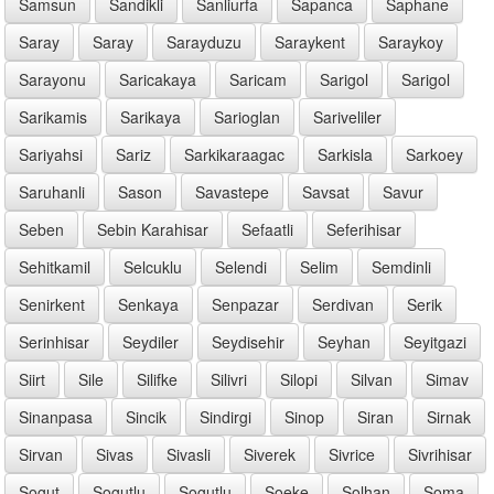
Samsun
Sandikli
Sanliurfa
Sapanca
Saphane
Saray
Saray
Sarayduzu
Saraykent
Saraykoy
Sarayonu
Saricakaya
Saricam
Sarigol
Sarigol
Sarikamis
Sarikaya
Sarioglan
Sariveliler
Sariyahsi
Sariz
Sarkikaraagac
Sarkisla
Sarkoey
Saruhanli
Sason
Savastepe
Savsat
Savur
Seben
Sebin Karahisar
Sefaatli
Seferihisar
Sehitkamil
Selcuklu
Selendi
Selim
Semdinli
Senirkent
Senkaya
Senpazar
Serdivan
Serik
Serinhisar
Seydiler
Seydisehir
Seyhan
Seyitgazi
Siirt
Sile
Silifke
Silivri
Silopi
Silvan
Simav
Sinanpasa
Sincik
Sindirgi
Sinop
Siran
Sirnak
Sirvan
Sivas
Sivasli
Siverek
Sivrice
Sivrihisar
Sogut
Sogutlu
Sogutlu
Soeke
Solhan
Soma