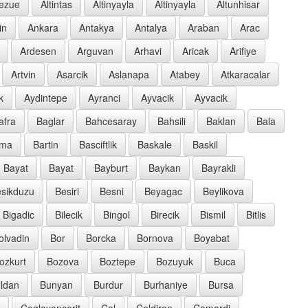
oezue
Altintas
Altinyayla
Altinyayla
Altunhisar
in
Ankara
Antakya
Antalya
Araban
Arac
Ardesen
Arguvan
Arhavi
Aricak
Arifiye
Artvin
Asarcik
Aslanapa
Atabey
Atkaracalar
k
Aydintepe
Ayranci
Ayvacik
Ayvacik
afra
Baglar
Bahcesaray
Bahsili
Baklan
Bala
rma
Bartin
Basciftlik
Baskale
Baskil
Bayat
Bayat
Bayburt
Baykan
Bayrakli
sikduzu
Besiri
Besni
Beyagac
Beylikova
Bigadic
Bilecik
Bingol
Birecik
Bismil
Bitlis
olvadin
Bor
Borcka
Bornova
Boyabat
ozkurt
Bozova
Boztepe
Bozuyuk
Buca
ldan
Bunyan
Burdur
Burhaniye
Bursa
Caglayancerit
Cal
Caldiran
Camardi