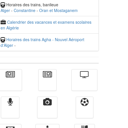
Horaires des trains, banlieue
Alger
-
Constantine
-
Oran et Mostaganem
Calendrier des vacances et examens scolaires
en Algérie
Horaires des trains Agha - Nouvel Aéroport
d'Alger
-
Actualité
الأخبار
Télévision
Radio
Vidéos
Sport