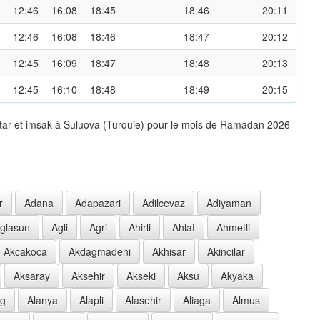
12:46
16:08
18:45
18:46
20:11
12:46
16:08
18:46
18:47
20:12
12:45
16:09
18:47
18:48
20:13
12:45
16:10
18:48
18:49
20:15
ftar et imsak à Suluova (Turquie) pour le mois de Ramadan 2026
r
Adana
Adapazari
Adilcevaz
Adiyaman
glasun
Agli
Agri
Ahirli
Ahlat
Ahmetli
Akcakoca
Akdagmadeni
Akhisar
Akincilar
Aksaray
Aksehir
Akseki
Aksu
Akyaka
ag
Alanya
Alapli
Alasehir
Aliaga
Almus