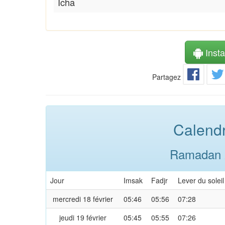
Icha
Instal
Partagez
Calendr
Ramadan 2
Jour
Imsak
Fadjr
Lever du soleil
mercredi 18 février
05:46
05:56
07:28
jeudi 19 février
05:45
05:55
07:26