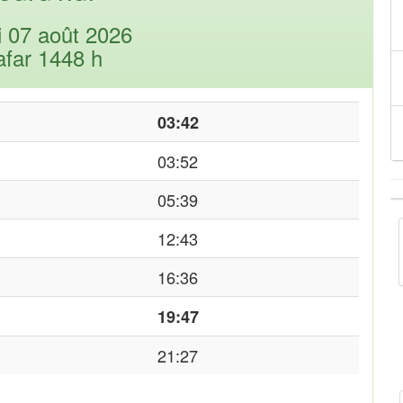
i 07 août 2026
afar 1448 h
03:42
03:52
05:39
12:43
16:36
19:47
21:27