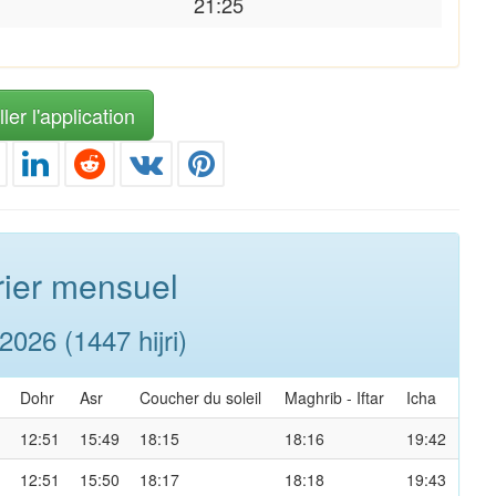
21:25
ler l'application
ier mensuel
026 (1447 hijri)
Dohr
Asr
Coucher du soleil
Maghrib
-
Iftar
Icha
12:51
15:49
18:15
18:16
19:42
12:51
15:50
18:17
18:18
19:43