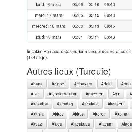
lundi 16 mars
05:06
05:16
06:48
mardi 17 mars
05:05
05:15
06:46
mercredi 18 mars
05:03
05:13
06:45
jeudi 19 mars
05:01
05:11
06:43
Imsakiat Ramadan: Calendrier mensuel des horaires d'i
(1447 hijri).
Autres lieux (Turquie)
Abana
Acigoel
Acipayam
Adakli
Adala
Afsin
Afyonkarahisar
Agacoren
Agin
A
Akcaabat
Akcadag
Akcakale
Akcakent
Akkisla
Akkoy
Akkus
Akoren
Akpinar
Akyazi
Alaca
Alacakaya
Alacam
Alad