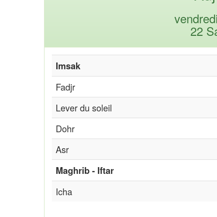
vendred
22 S
Imsak
Fadjr
Lever du soleil
Dohr
Asr
Maghrib - Iftar
Icha