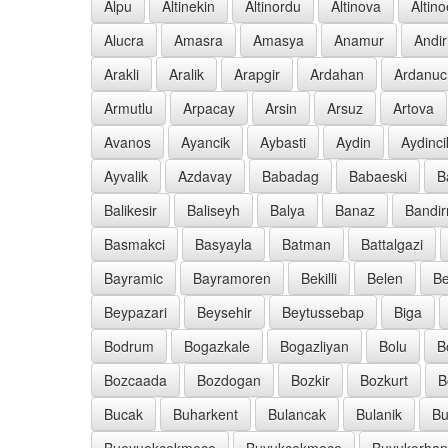
Alpu
Altinekin
Altinordu
Altinova
Altin
Alucra
Amasra
Amasya
Anamur
Andir
Arakli
Aralik
Arapgir
Ardahan
Ardanuc
Armutlu
Arpacay
Arsin
Arsuz
Artova
Avanos
Ayancik
Aybasti
Aydin
Aydinci
Ayvalik
Azdavay
Babadag
Babaeski
B
Balikesir
Baliseyh
Balya
Banaz
Bandi
Basmakci
Basyayla
Batman
Battalgazi
Bayramic
Bayramoren
Bekilli
Belen
Be
Beypazari
Beysehir
Beytussebap
Biga
Bodrum
Bogazkale
Bogazliyan
Bolu
B
Bozcaada
Bozdogan
Bozkir
Bozkurt
B
Bucak
Buharkent
Bulancak
Bulanik
Bu
Bueyuekcekmece
Buyukcekmece
Buyukorhan