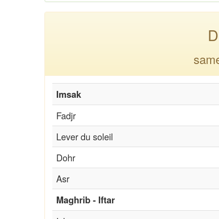
D
same
Imsak
Fadjr
Lever du soleil
Dohr
Asr
Maghrib - Iftar