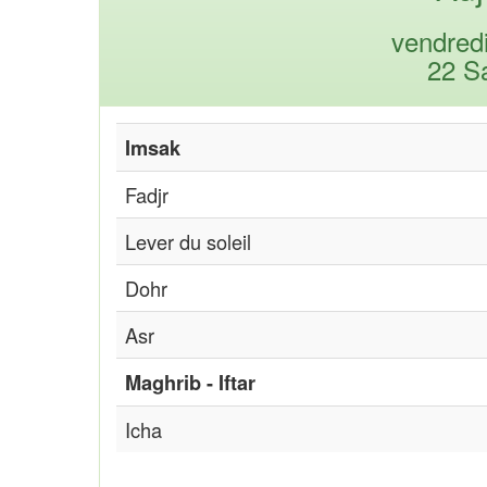
vendred
22 S
Imsak
Fadjr
Lever du soleil
Dohr
Asr
Maghrib - Iftar
Icha