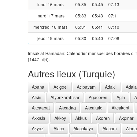
lundi 16 mars
05:35
05:45
07:13
mardi 17 mars
05:33
05:43
07:11
mercredi 18 mars
05:31
05:41
07:10
jeudi 19 mars
05:30
05:40
07:08
Imsakiat Ramadan: Calendrier mensuel des horaires d'i
(1447 hijri).
Autres lieux (Turquie)
Abana
Acigoel
Acipayam
Adakli
Adala
Afsin
Afyonkarahisar
Agacoren
Agin
A
Akcaabat
Akcadag
Akcakale
Akcakent
Akkisla
Akkoy
Akkus
Akoren
Akpinar
Akyazi
Alaca
Alacakaya
Alacam
Alad