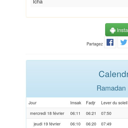
Icha
Instal
Partagez
Calendr
Ramadan 2
Jour
Imsak
Fadjr
Lever du soleil
mercredi 18 février
06:11
06:21
07:50
jeudi 19 février
06:10
06:20
07:49