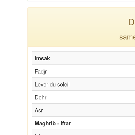
D
same
Imsak
Fadjr
Lever du soleil
Dohr
Asr
Maghrib - Iftar