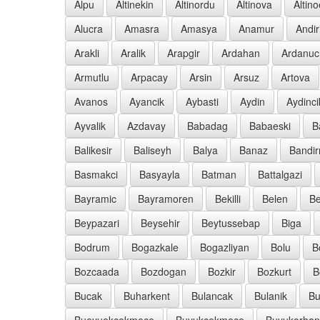
Alpu
Altinekin
Altinordu
Altinova
Altin
Alucra
Amasra
Amasya
Anamur
Andir
Arakli
Aralik
Arapgir
Ardahan
Ardanuc
Armutlu
Arpacay
Arsin
Arsuz
Artova
Avanos
Ayancik
Aybasti
Aydin
Aydinci
Ayvalik
Azdavay
Babadag
Babaeski
B
Balikesir
Baliseyh
Balya
Banaz
Bandi
Basmakci
Basyayla
Batman
Battalgazi
Bayramic
Bayramoren
Bekilli
Belen
Be
Beypazari
Beysehir
Beytussebap
Biga
Bodrum
Bogazkale
Bogazliyan
Bolu
B
Bozcaada
Bozdogan
Bozkir
Bozkurt
B
Bucak
Buharkent
Bulancak
Bulanik
Bu
Bueyuekcekmece
Buyukcekmece
Buyukorhan