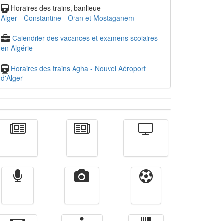
Horaires des trains, banlieue
Alger
-
Constantine
-
Oran et Mostaganem
Calendrier des vacances et examens scolaires
en Algérie
Horaires des trains Agha - Nouvel Aéroport
d'Alger
-
Actualité
الأخبار
Télévision
Radio
Vidéos
Sport