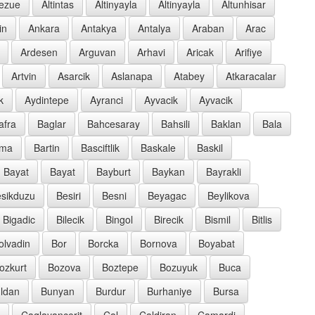
oezue
Altintas
Altinyayla
Altinyayla
Altunhisar
in
Ankara
Antakya
Antalya
Araban
Arac
Ardesen
Arguvan
Arhavi
Aricak
Arifiye
Artvin
Asarcik
Aslanapa
Atabey
Atkaracalar
k
Aydintepe
Ayranci
Ayvacik
Ayvacik
afra
Baglar
Bahcesaray
Bahsili
Baklan
Bala
rma
Bartin
Basciftlik
Baskale
Baskil
Bayat
Bayat
Bayburt
Baykan
Bayrakli
sikduzu
Besiri
Besni
Beyagac
Beylikova
Bigadic
Bilecik
Bingol
Birecik
Bismil
Bitlis
olvadin
Bor
Borcka
Bornova
Boyabat
ozkurt
Bozova
Boztepe
Bozuyuk
Buca
ldan
Bunyan
Burdur
Burhaniye
Bursa
Caglayancerit
Cal
Caldiran
Camardi