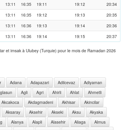
13:11
16:35
19:11
19:12
20:34
13:11
16:35
19:12
19:13
20:35
13:11
16:36
19:13
19:14
20:36
13:11
16:36
19:14
19:15
20:37
ftar et imsak à Ulubey (Turquie) pour le mois de Ramadan 2026
r
Adana
Adapazari
Adilcevaz
Adiyaman
glasun
Agli
Agri
Ahirli
Ahlat
Ahmetli
Akcakoca
Akdagmadeni
Akhisar
Akincilar
Aksaray
Aksehir
Akseki
Aksu
Akyaka
ag
Alanya
Alapli
Alasehir
Aliaga
Almus