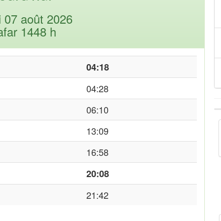
i 07 août 2026
afar 1448 h
04:18
04:28
06:10
13:09
16:58
20:08
21:42