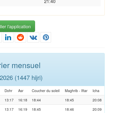
21:40
ler l'application
ier mensuel
026 (1447 hijri)
Dohr
Asr
Coucher du soleil
Maghrib
-
Iftar
Icha
13:17
16:18
18:44
18:45
20:08
13:17
16:19
18:45
18:46
20:09