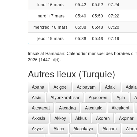
lundi 16 mars
05:42
05:52
07:24
mardi 17 mars
05:40
05:50
07:22
mercredi 18 mars
05:38
05:48
07:20
jeudi 19 mars
05:36
05:46
07:19
Imsakiat Ramadan: Calendrier mensuel des horaires d'i
2026 (1447 hijri).
Autres lieux (Turquie)
Abana
Acigoel
Acipayam
Adakli
Adala
Afsin
Afyonkarahisar
Agacoren
Agin
A
Akcaabat
Akcadag
Akcakale
Akcakent
Akkisla
Akkoy
Akkus
Akoren
Akpinar
Akyazi
Alaca
Alacakaya
Alacam
Alad