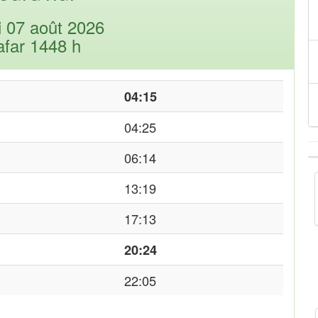
i 07 août 2026
afar 1448 h
04:15
04:25
06:14
13:19
17:13
20:24
22:05