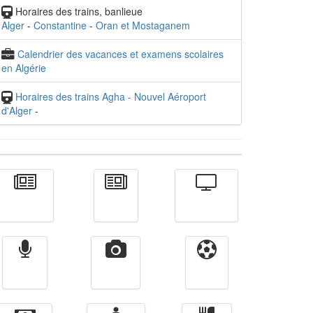
Horaires des trains, banlieue
Alger
-
Constantine
-
Oran et Mostaganem
Calendrier des vacances et examens scolaires
en Algérie
Horaires des trains Agha - Nouvel Aéroport
d'Alger
-
Actualité
الأخبار
Télévision
Radio
Vidéos
Sport