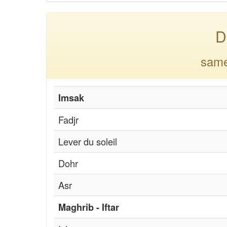
D
same
Imsak
Fadjr
Lever du soleil
Dohr
Asr
Maghrib - Iftar