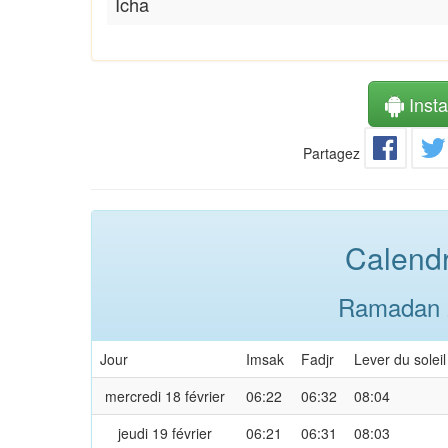
Icha
Instal
Partagez
Calendr
Ramadan 2
Jour
Imsak
Fadjr
Lever du soleil
mercredi 18 février
06:22
06:32
08:04
jeudi 19 février
06:21
06:31
08:03