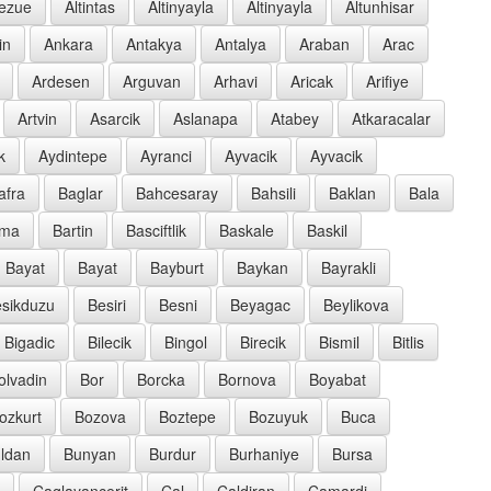
oezue
Altintas
Altinyayla
Altinyayla
Altunhisar
in
Ankara
Antakya
Antalya
Araban
Arac
Ardesen
Arguvan
Arhavi
Aricak
Arifiye
Artvin
Asarcik
Aslanapa
Atabey
Atkaracalar
k
Aydintepe
Ayranci
Ayvacik
Ayvacik
afra
Baglar
Bahcesaray
Bahsili
Baklan
Bala
rma
Bartin
Basciftlik
Baskale
Baskil
Bayat
Bayat
Bayburt
Baykan
Bayrakli
sikduzu
Besiri
Besni
Beyagac
Beylikova
Bigadic
Bilecik
Bingol
Birecik
Bismil
Bitlis
olvadin
Bor
Borcka
Bornova
Boyabat
ozkurt
Bozova
Boztepe
Bozuyuk
Buca
ldan
Bunyan
Burdur
Burhaniye
Bursa
Caglayancerit
Cal
Caldiran
Camardi