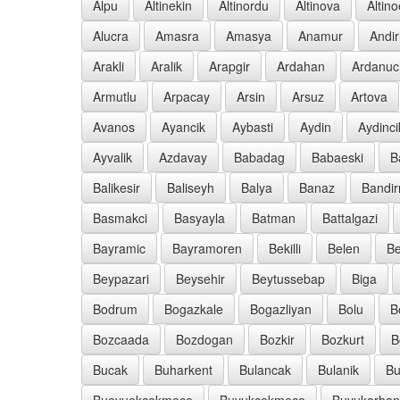
Alpu
Altinekin
Altinordu
Altinova
Altin
Alucra
Amasra
Amasya
Anamur
Andir
Arakli
Aralik
Arapgir
Ardahan
Ardanuc
Armutlu
Arpacay
Arsin
Arsuz
Artova
Avanos
Ayancik
Aybasti
Aydin
Aydinci
Ayvalik
Azdavay
Babadag
Babaeski
B
Balikesir
Baliseyh
Balya
Banaz
Bandi
Basmakci
Basyayla
Batman
Battalgazi
Bayramic
Bayramoren
Bekilli
Belen
Be
Beypazari
Beysehir
Beytussebap
Biga
Bodrum
Bogazkale
Bogazliyan
Bolu
B
Bozcaada
Bozdogan
Bozkir
Bozkurt
B
Bucak
Buharkent
Bulancak
Bulanik
Bu
Bueyuekcekmece
Buyukcekmece
Buyukorhan