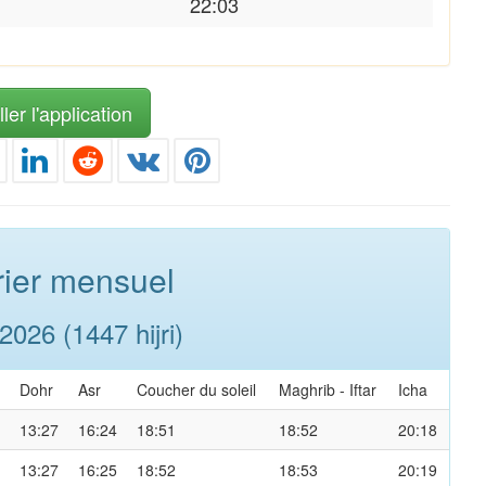
22:03
ler l'application
ier mensuel
026 (1447 hijri)
Dohr
Asr
Coucher du soleil
Maghrib
-
Iftar
Icha
13:27
16:24
18:51
18:52
20:18
13:27
16:25
18:52
18:53
20:19