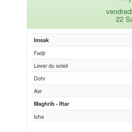
vendred
22 S
Imsak
Fadjr
Lever du soleil
Dohr
Asr
Maghrib - Iftar
Icha