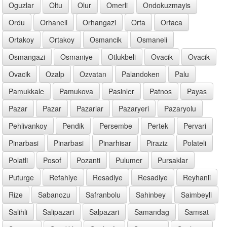
Oguzlar
Oltu
Olur
Omerli
Ondokuzmayis
Ordu
Orhaneli
Orhangazi
Orta
Ortaca
Ortakoy
Ortakoy
Osmancik
Osmaneli
Osmangazi
Osmaniye
Otlukbeli
Ovacik
Ovacik
Ovacik
Ozalp
Ozvatan
Palandoken
Palu
Pamukkale
Pamukova
Pasinler
Patnos
Payas
Pazar
Pazar
Pazarlar
Pazaryeri
Pazaryolu
Pehlivankoy
Pendik
Persembe
Pertek
Pervari
Pinarbasi
Pinarbasi
Pinarhisar
Piraziz
Polateli
Polatli
Posof
Pozanti
Pulumer
Pursaklar
Puturge
Refahiye
Resadiye
Resadiye
Reyhanli
Rize
Sabanozu
Safranbolu
Sahinbey
Saimbeyli
Salihli
Salipazari
Salpazari
Samandag
Samsat