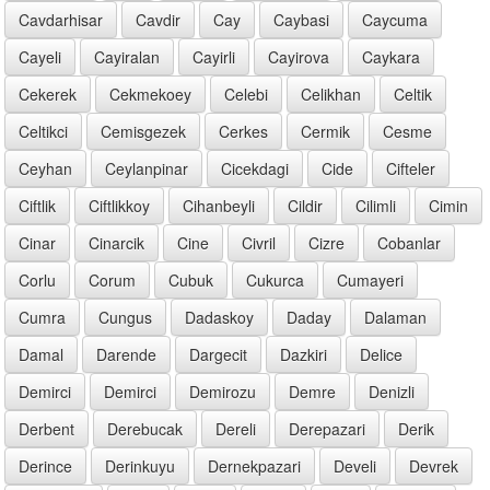
Cavdarhisar
Cavdir
Cay
Caybasi
Caycuma
Cayeli
Cayiralan
Cayirli
Cayirova
Caykara
Cekerek
Cekmekoey
Celebi
Celikhan
Celtik
Celtikci
Cemisgezek
Cerkes
Cermik
Cesme
Ceyhan
Ceylanpinar
Cicekdagi
Cide
Cifteler
Ciftlik
Ciftlikkoy
Cihanbeyli
Cildir
Cilimli
Cimin
Cinar
Cinarcik
Cine
Civril
Cizre
Cobanlar
Corlu
Corum
Cubuk
Cukurca
Cumayeri
Cumra
Cungus
Dadaskoy
Daday
Dalaman
Damal
Darende
Dargecit
Dazkiri
Delice
Demirci
Demirci
Demirozu
Demre
Denizli
Derbent
Derebucak
Dereli
Derepazari
Derik
Derince
Derinkuyu
Dernekpazari
Develi
Devrek