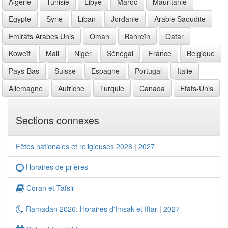
Algérie
Tunisie
Libye
Maroc
Mauritanie
Egypte
Syrie
Liban
Jordanie
Arabie Saoudite
Emirats Arabes Unis
Oman
Bahreïn
Qatar
Koweït
Mali
Niger
Sénégal
France
Belgique
Pays-Bas
Suisse
Espagne
Portugal
Italie
Allemagne
Autriche
Turquie
Canada
Etats-Unis
Sections connexes
Fêtes nationales et religieuses 2026
|
2027
Horaires de prières
Coran et Tafsir
Ramadan 2026: Horaires d'Imsak et Iftar
|
2027