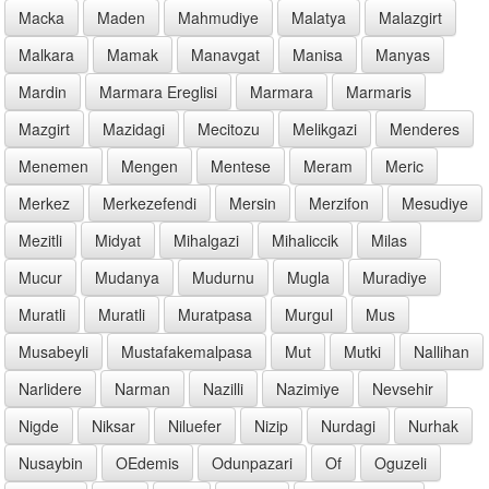
Macka
Maden
Mahmudiye
Malatya
Malazgirt
Malkara
Mamak
Manavgat
Manisa
Manyas
Mardin
Marmara Ereglisi
Marmara
Marmaris
Mazgirt
Mazidagi
Mecitozu
Melikgazi
Menderes
Menemen
Mengen
Mentese
Meram
Meric
Merkez
Merkezefendi
Mersin
Merzifon
Mesudiye
Mezitli
Midyat
Mihalgazi
Mihaliccik
Milas
Mucur
Mudanya
Mudurnu
Mugla
Muradiye
Muratli
Muratli
Muratpasa
Murgul
Mus
Musabeyli
Mustafakemalpasa
Mut
Mutki
Nallihan
Narlidere
Narman
Nazilli
Nazimiye
Nevsehir
Nigde
Niksar
Niluefer
Nizip
Nurdagi
Nurhak
Nusaybin
OEdemis
Odunpazari
Of
Oguzeli