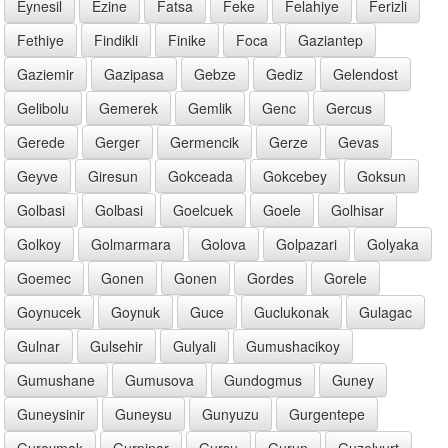
Eynesil
Ezine
Fatsa
Feke
Felahiye
Ferizli
Fethiye
Findikli
Finike
Foca
Gaziantep
Gaziemir
Gazipasa
Gebze
Gediz
Gelendost
Gelibolu
Gemerek
Gemlik
Genc
Gercus
Gerede
Gerger
Germencik
Gerze
Gevas
Geyve
Giresun
Gokceada
Gokcebey
Goksun
Golbasi
Golbasi
Goelcuek
Goele
Golhisar
Golkoy
Golmarmara
Golova
Golpazari
Golyaka
Goemec
Gonen
Gonen
Gordes
Gorele
Goynucek
Goynuk
Guce
Guclukonak
Gulagac
Gulnar
Gulsehir
Gulyali
Gumushacikoy
Gumushane
Gumusova
Gundogmus
Guney
Guneysinir
Guneysu
Gunyuzu
Gurgentepe
Guroymak
Gurpinar
Gursu
Gurun
Guzelyurt