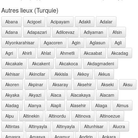
Autres lieux (Turquie)
Abana
Acigoel
Acipayam
Adakli
Adalar
Adana
Adapazari
Adilcevaz
Adiyaman
Afsin
Afyonkarahisar
Agacoren
Agin
Aglasun
Agli
Agri
Ahirli
Ahlat
Ahmetli
Akcaabat
Akcadag
Akcakale
Akcakent
Akcakoca
Akdagmadeni
Akhisar
Akincilar
Akkisla
Akkoy
Akkus
Akoren
Akpinar
Aksaray
Aksehir
Akseki
Aksu
Akyaka
Akyazi
Alaca
Alacakaya
Alacam
Aladag
Alanya
Alapli
Alasehir
Aliaga
Almus
Alpu
Altinekin
Altinordu
Altinova
Altinoezue
Altintas
Altinyayla
Altinyayla
Altunhisar
Alucra
Amasra
Amasya
Anamur
Andirin
Ankara