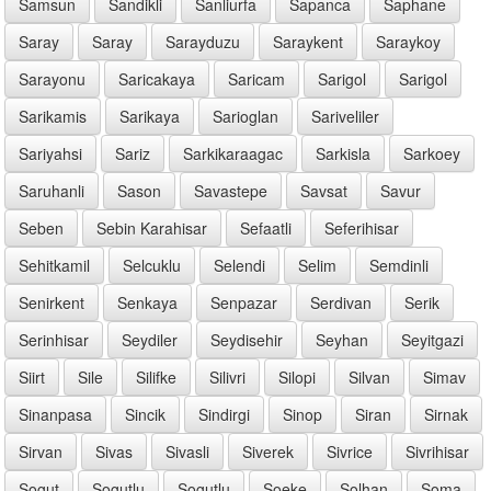
Samsun
Sandikli
Sanliurfa
Sapanca
Saphane
Saray
Saray
Sarayduzu
Saraykent
Saraykoy
Sarayonu
Saricakaya
Saricam
Sarigol
Sarigol
Sarikamis
Sarikaya
Sarioglan
Sariveliler
Sariyahsi
Sariz
Sarkikaraagac
Sarkisla
Sarkoey
Saruhanli
Sason
Savastepe
Savsat
Savur
Seben
Sebin Karahisar
Sefaatli
Seferihisar
Sehitkamil
Selcuklu
Selendi
Selim
Semdinli
Senirkent
Senkaya
Senpazar
Serdivan
Serik
Serinhisar
Seydiler
Seydisehir
Seyhan
Seyitgazi
Siirt
Sile
Silifke
Silivri
Silopi
Silvan
Simav
Sinanpasa
Sincik
Sindirgi
Sinop
Siran
Sirnak
Sirvan
Sivas
Sivasli
Siverek
Sivrice
Sivrihisar
Sogut
Sogutlu
Sogutlu
Soeke
Solhan
Soma