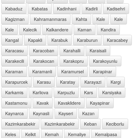
Kabaduz
Kabatas
Kadinhani
Kadirli
Kadisehri
Kagizman
Kahramanmaras
Kahta
Kale
Kale
Kale
Kalecik
Kalkandere
Kaman
Kandira
Kangal
Kapakli
Karabuk
Karaburun
Karacabey
Karacasu
Karacoban
Karahalli
Karaisali
Karakecili
Karakocan
Karakopru
Karakoyunlu
Karaman
Karamanli
Karamursel
Karapinar
Karapurcek
Karasu
Karatay
Karayazi
Kargi
Karkamis
Karliova
Karpuzlu
Kars
Karsiyaka
Kastamonu
Kavak
Kavaklidere
Kayapinar
Kaynarca
Kaynasli
Kayseri
Kazan
Kazimkarabekir
Kazimkarabekir
Keban
Keciborlu
Keles
Kelkit
Kemah
Kemaliye
Kemalpasa