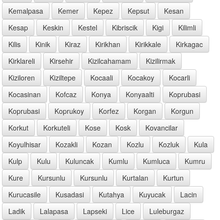
Kemalpasa
Kemer
Kepez
Kepsut
Kesan
Kesap
Keskin
Kestel
Kibriscik
Kigi
Kilimli
Kilis
Kinik
Kiraz
Kirikhan
Kirikkale
Kirkagac
Kirklareli
Kirsehir
Kizilcahamam
Kizilirmak
Kiziloren
Kiziltepe
Kocaali
Kocakoy
Kocarli
Kocasinan
Kofcaz
Konya
Konyaalti
Koprubasi
Koprubasi
Koprukoy
Korfez
Korgan
Korgun
Korkut
Korkuteli
Kose
Kosk
Kovancilar
Koyulhisar
Kozakli
Kozan
Kozlu
Kozluk
Kula
Kulp
Kulu
Kuluncak
Kumlu
Kumluca
Kumru
Kure
Kursunlu
Kursunlu
Kurtalan
Kurtun
Kurucasile
Kusadasi
Kutahya
Kuyucak
Lacin
Ladik
Lalapasa
Lapseki
Lice
Luleburgaz