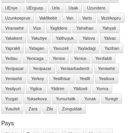
UEnye
UErguep
Urla
Usak
Uzundere
Uzunkoeprue
Vakfikebir
Van
Varto
Vezirkopru
Viransehir
Vize
Yaglidere
Yahsihan
Yahyali
Yakakent
Yakutiye
Yalihuyuk
Yalova
Yalvac
Yaprakli
Yatagan
Yavuzeli
Yayladagi
Yazihan
Yedisu
Yenicaga
Yenice
Yenice
Yenifakili
Yenipazar
Yenipazar
Yenisarbademli
Yenisehir
Yenisehir
Yerkoy
Yesilhisar
Yesilli
Yesilova
Yesilyurt
Yigilca
Yildirim
Yildizeli
Yomra
Yozgat
Yuksekova
Yumurtalik
Yunak
Yuregir
Yusufeli
Zara
Zile
Zonguldak
Pays