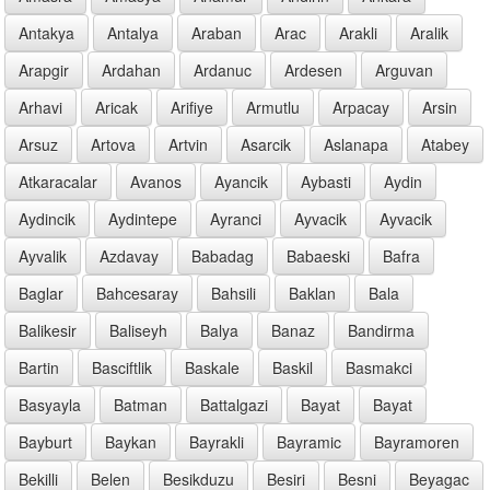
Antakya
Antalya
Araban
Arac
Arakli
Aralik
Arapgir
Ardahan
Ardanuc
Ardesen
Arguvan
Arhavi
Aricak
Arifiye
Armutlu
Arpacay
Arsin
Arsuz
Artova
Artvin
Asarcik
Aslanapa
Atabey
Atkaracalar
Avanos
Ayancik
Aybasti
Aydin
Aydincik
Aydintepe
Ayranci
Ayvacik
Ayvacik
Ayvalik
Azdavay
Babadag
Babaeski
Bafra
Baglar
Bahcesaray
Bahsili
Baklan
Bala
Balikesir
Baliseyh
Balya
Banaz
Bandirma
Bartin
Basciftlik
Baskale
Baskil
Basmakci
Basyayla
Batman
Battalgazi
Bayat
Bayat
Bayburt
Baykan
Bayrakli
Bayramic
Bayramoren
Bekilli
Belen
Besikduzu
Besiri
Besni
Beyagac