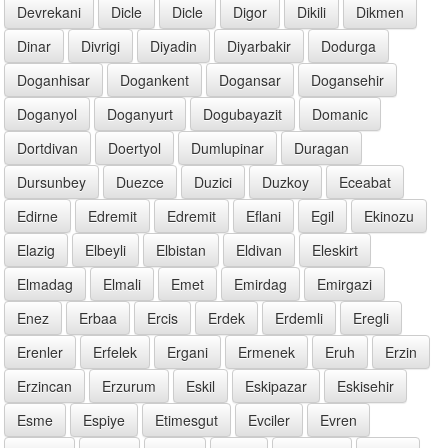
Devrekani
Dicle
Dicle
Digor
Dikili
Dikmen
Dinar
Divrigi
Diyadin
Diyarbakir
Dodurga
Doganhisar
Dogankent
Dogansar
Dogansehir
Doganyol
Doganyurt
Dogubayazit
Domanic
Dortdivan
Doertyol
Dumlupinar
Duragan
Dursunbey
Duezce
Duzici
Duzkoy
Eceabat
Edirne
Edremit
Edremit
Eflani
Egil
Ekinozu
Elazig
Elbeyli
Elbistan
Eldivan
Eleskirt
Elmadag
Elmali
Emet
Emirdag
Emirgazi
Enez
Erbaa
Ercis
Erdek
Erdemli
Eregli
Erenler
Erfelek
Ergani
Ermenek
Eruh
Erzin
Erzincan
Erzurum
Eskil
Eskipazar
Eskisehir
Esme
Espiye
Etimesgut
Evciler
Evren