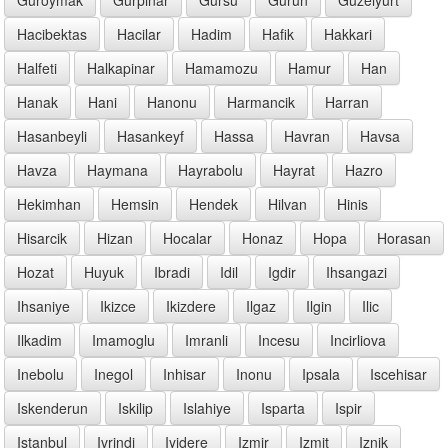
Hacibektas
Hacilar
Hadim
Hafik
Hakkari
Halfeti
Halkapinar
Hamamozu
Hamur
Han
Hanak
Hani
Hanonu
Harmancik
Harran
Hasanbeyli
Hasankeyf
Hassa
Havran
Havsa
Havza
Haymana
Hayrabolu
Hayrat
Hazro
Hekimhan
Hemsin
Hendek
Hilvan
Hinis
Hisarcik
Hizan
Hocalar
Honaz
Hopa
Horasan
Hozat
Huyuk
Ibradi
Idil
Igdir
Ihsangazi
Ihsaniye
Ikizce
Ikizdere
Ilgaz
Ilgin
Ilic
Ilkadim
Imamoglu
Imranli
Incesu
Incirliova
Inebolu
Inegol
Inhisar
Inonu
Ipsala
Iscehisar
Iskenderun
Iskilip
Islahiye
Isparta
Ispir
Istanbul
Ivrindi
Iyidere
Izmir
Izmit
Iznik