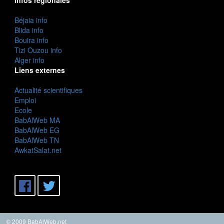
Béjaia info
Blida info
Bouira info
Tizi Ouzou info
Alger info
Liens externes
Actualité scientifiques
Emploi
Ecole
BabAlWeb MA
BabAlWeb EG
BabAlWeb TN
AwkatSalat.net
© 2009 BabAlWeb.net