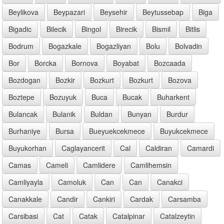
Beylikova
Beypazari
Beysehir
Beytussebap
Biga
Bigadic
Bilecik
Bingol
Birecik
Bismil
Bitlis
Bodrum
Bogazkale
Bogazliyan
Bolu
Bolvadin
Bor
Borcka
Bornova
Boyabat
Bozcaada
Bozdogan
Bozkir
Bozkurt
Bozkurt
Bozova
Boztepe
Bozuyuk
Buca
Bucak
Buharkent
Bulancak
Bulanik
Buldan
Bunyan
Burdur
Burhaniye
Bursa
Bueyuekcekmece
Buyukcekmece
Buyukorhan
Caglayancerit
Cal
Caldiran
Camardi
Camas
Cameli
Camlidere
Camlihemsin
Camliyayla
Camoluk
Can
Can
Canakci
Canakkale
Candir
Cankiri
Cardak
Carsamba
Carsibasi
Cat
Catak
Catalpinar
Catalzeytin