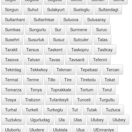
Sorgun
Suhut
Sulakyurt
Sueloglu
Sultandagi
Sultanhani
Sultanhisar
Suluova
Sulusaray
Sumbas
Sungurlu
Sur
Surmene
Suruc
Susehri
Susurluk
Susuz
Sutculer
Talas
Tarakli
Tarsus
Taskent
Taskopru
Taslicay
Tasova
Tatvan
Tavas
Tavsanli
Tefenni
Tekirdag
Tekkekoy
Tekman
Tepebasi
Tercan
Termal
Terme
Tillo
Tire
Tirebolu
Tokat
Tomarza
Tonya
Toprakkale
Tortum
Torul
Tosya
Trabzon
Tufanbeyli
Tunceli
Turgutlu
Turhal
Turkeli
Turkoglu
Tut
Tutak
Tuzluca
Tuzlukcu
Ugurludag
Ula
Ulas
Ulubey
Ulubey
Uluborlu
Uludere
Ulukisla
Ulus
UEmraniye